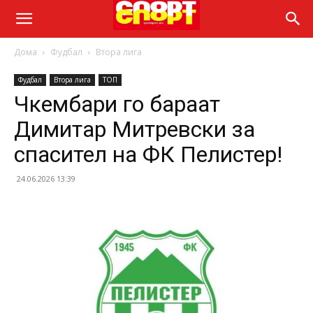
Дома
Фудбал
Втора лига
Фудбал
Втора лига
ТОП
Чкембари го бараат
Димитар Митревски за
спасител на ФК Пелистер!
24.06.2026 13:39