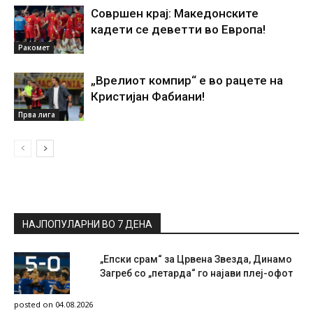
Совршен крај: Македонските
кадети се деветти во Европа!
Ракомет
„Врелиот компир“ е во рацете на
Кристијан Фабиани!
Прва лига
НАЈПОПУЛАРНИ ВО 7 ДЕНА
„Епски срам“ за Црвена Звезда, Динамо
Загреб со „петарда“ го најави плеј-офот
posted on 04.08.2026