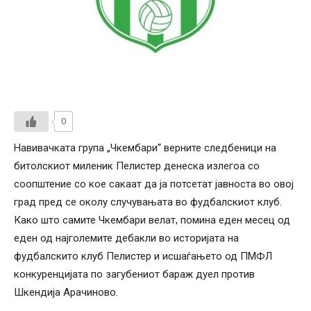
0
Навивачката група „Чкембари“ верните следбеници на
битолскиот миленик Пелистер денеска излегоа со
соопштение со кое сакаат да ја потсетат јавноста во овој
град пред се околу случувањата во фудбалскиот клуб.
Како што самите Чкембари велат, помина еден месец од
еден од најголемите дебакли во историјата на
фудбалскито клуб Пелистер и исшаѓањето од ПМФЛ
конкуренцијата по загубениот бараж дуел против
Шкендија Арачиново.