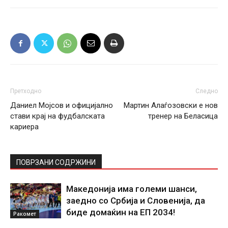
Претходно
Следно
Даниел Мојсов и официјално
Мартин Алаѓозовски е нов
стави крај на фудбалската
тренер на Беласица
кариера
ПОВРЗАНИ СОДРЖИНИ
Македонија има големи шанси,
заедно со Србија и Словенија, да
биде домаќин на ЕП 2034!
Ракомет