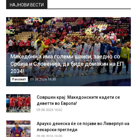
НAЈНОВИ ВЕСТИ
Македонија има големи шанси, заедно со
Србија и Словенија, да биде домаќин на ЕП
2034!
09.08.2026 16:30
Ракомет
Совршен крај: Македонските кадети се
деветти во Европа!
09.08.2026 16:02
Араухо денеска ќе се појави во Ливерпул на
лекарски прегледи
09.08.2026 16:00