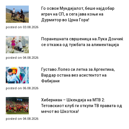
Го освои Мундијалот, беше најдобар
играч на СП, а сега јава коњи на
Дурмитор во Црна Гора!
posted on 03.08.2026
Поранешната свршеница на Лука Дончиќ
се откажа од тужбата за алиментација
posted on 04.08.2026
Густаво Лопез си летна за Аргентина,
Вардар остана вез асистентот на
Фабијани
posted on 06.08.2026
Хиберниан – Шкендија на МТВ 2:
Тетовскиот клуб ги откупи ТВ правата од
мечот во Шкотска!
posted on 04.08.2026