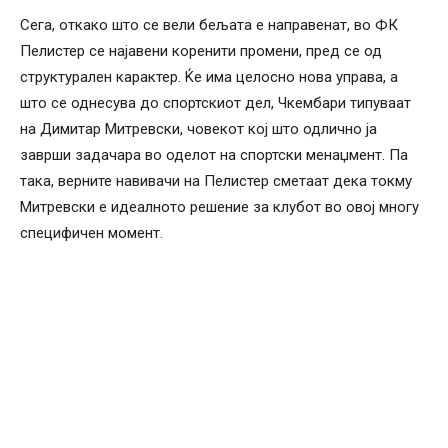
Сега, откако што се вели бељата е направенат, во ФК
Пелистер се најавени коренити промени, пред се од
структурален карактер. Ќе има целосно нова управа, а
што се однесува до спортскиот дел, Чкембари типуваат
на Димитар Митревски, човекот кој што одлично ја
заврши задачара во оделот на спортски менаџмент. Па
така, верните навивачи на Пелистер сметаат дека токму
Митревски е идеалното решение за клубот во овој многу
специфичен момент.