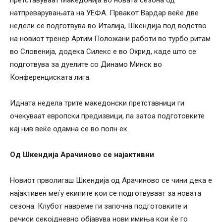
натпреварувањата на УЕФА. Првакот Вардар веќе две
недели се подготвува во Италија, Шкендија под водство
на новиот тренер Артим Положани работи во турбо ритам
во Словенија, додека Силекс е во Охрид, каде што се
подготвува за дуелите со Динамо Минск во
Конференциската лига.
Идната недела трите македонски претставници ги
очекуваат европски предизвици, па затоа подготовките
кај нив веќе одамна се во полн ек.
Од Шкендија Арачиново се најактивни
Новиот прволигаш Шкендија од Арачиново се чини дека е
најактивен меѓу екипите кои се подготвуваат за новата
сезона. Клубот навреме ги започна подготовките и
речиси секојдневно објавува нови имиња кои ќе го