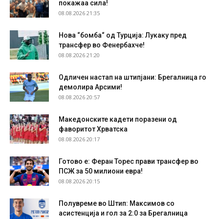
покажаа сила!
08.08.2026 21:35
Нова “бомба“ од Турција: Лукаку пред
трансфер во Фенербахче!
08.08.2026 21:20
Одличен настап на штипјани: Брегалница го
демолира Арсими!
08.08.2026 20:57
Македонските кадети поразени од
фаворитот Хрватска
08.08.2026 20:17
Готово е: Феран Торес прави трансфер во
ПСЖ за 50 милиони евра!
08.08.2026 20:15
Полувреме во Штип: Максимов со
асистенција и гол за 2:0 за Брегалница