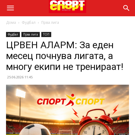
Дома
Фудбал
Прва лига
Фудбал
Прва лига
ТОП
ЦРВЕН АЛАРМ: За еден
месец почнува лигата, а
многу екипи не тренираат!
25.06.2026 11:45