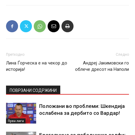
Претходно
Следно
Лина Ѓорческа е на чекор до
Андреј Јакимовски го
историја!
облече дресот на Наполи
ПОВРЗАНИ СОДРЖИНИ
Положани во проблеми: Шкендија
ослабена за дербито со Вардар!
Прва лига
Брегалница со победничко селфи: