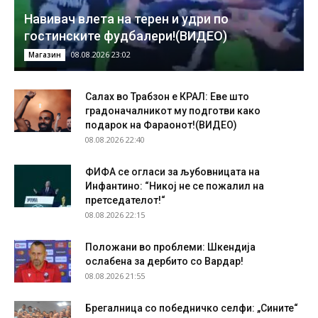
Навивач влета на терен и удри по
гостинските фудбалери!(ВИДЕО)
08.08.2026 23:02
Магазин
Салах во Трабзон е КРАЛ: Еве што
градоначалникот му подготви како
подарок на Фараонот!(ВИДЕО)
08.08.2026 22:40
ФИФА се огласи за љубовницата на
Инфантино: “Никој не се пожалил на
претседателот!“
08.08.2026 22:15
Положани во проблеми: Шкендија
ослабена за дербито со Вардар!
08.08.2026 21:55
Брегалница со победничко селфи: „Сините“