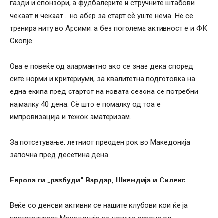
газди и спонзори, а фудбалерите и стручните штабови
чекаат и чекаат… но абер за старт сѐ уште нема. Не се
тренира ниту во Арсими, а без поголема активност е и ФК
Скопје.
Ова е повеќе од алармантно ако се знае дека според
сите норми и критериуми, за квалитетна подготовка на
една екипа пред стартот на новата сезона се потребни
најмалку 40 дена. Сѐ што е помалку од тоа е
импровизација и тежок аматеризам.
За потсетување, летниот преоден рок во Македонија
започна пред десетина дена.
Европа ги „разбуди“ Вардар, Шкендија и Силекс
Веќе со денови активни се нашите клубови кои ќе ја
претставуваат Македонија во новата сезона од