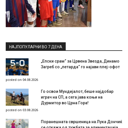
НАЈПОПУЛАРНИ ВО 7 ДЕНА
„Епски срам“ за Црвена Звезда, Динамо
Загреб со „петарда“ го најави плеј-офот
posted on 04.08.2026
Го освои Мундијалот, беше најдобар
играч на СП, а сега јава коњи на
Дурмитор во Црна Гора!
posted on 03.08.2026
Поранешната свршеница на Лука Дончиќ
се откажа од тужбата за алиментација