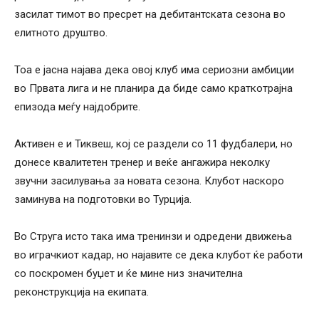
засилат тимот во пресрет на дебитантската сезона во
елитното друштво.
Тоа е јасна најава дека овој клуб има сериозни амбиции
во Првата лига и не планира да биде само краткотрајна
епизода меѓу најдобрите.
Активен е и Тиквеш, кој се раздели со 11 фудбалери, но
донесе квалитетен тренер и веќе ангажира неколку
звучни засилувања за новата сезона. Клубот наскоро
заминува на подготовки во Турција.
Во Струга исто така има тренинзи и одредени движења
во играчкиот кадар, но најавите се дека клубот ќе работи
со поскромен буџет и ќе мине низ значителна
реконструкција на екипата.