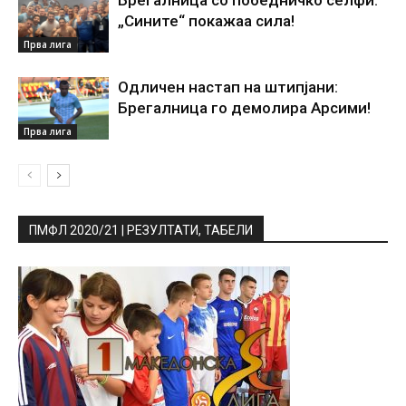
„Сините“ покажаа сила!
Прва лига
Одличен настап на штипјани:
Брегалница го демолира Арсими!
Прва лига
ПМФЛ 2020/21 | РЕЗУЛТАТИ, ТАБЕЛИ