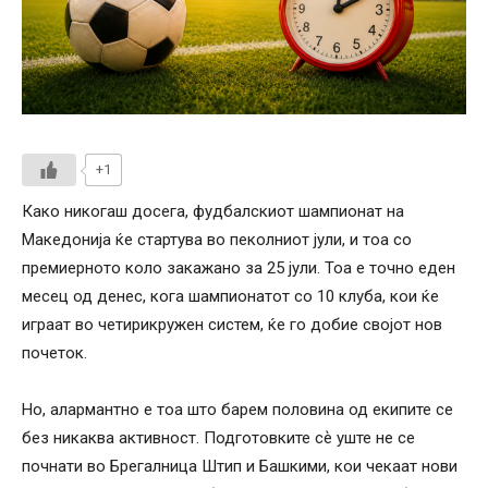
+1
Како никогаш досега, фудбалскиот шампионат на
Македонија ќе стартува во пеколниот јули, и тоа со
премиерното коло закажано за 25 јули. Тоа е точно еден
месец од денес, кога шампионатот со 10 клуба, кои ќе
играат во четирикружен систем, ќе го добие својот нов
почеток.
Но, алармантно е тоа што барем половина од екипите се
без никаква активност. Подготовките сѐ уште не се
почнати во Брегалница Штип и Башкими, кои чекаат нови