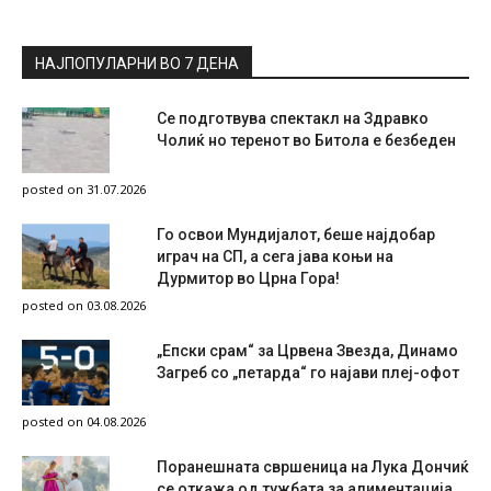
НАЈПОПУЛАРНИ ВО 7 ДЕНА
Се подготвува спектакл на Здравко
Чолиќ но теренот во Битола е безбеден
posted on 31.07.2026
Го освои Мундијалот, беше најдобар
играч на СП, а сега јава коњи на
Дурмитор во Црна Гора!
posted on 03.08.2026
„Епски срам“ за Црвена Звезда, Динамо
Загреб со „петарда“ го најави плеј-офот
posted on 04.08.2026
Поранешната свршеница на Лука Дончиќ
се откажа од тужбата за алиментација