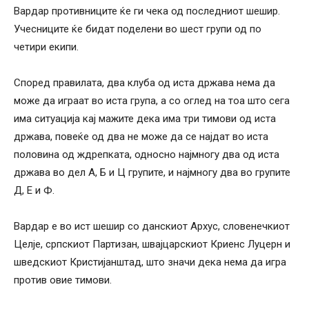
Вардар противниците ќе ги чека од последниот шешир.
Учесниците ќе бидат поделени во шест групи од по
четири екипи.
Според правилата, два клуба од иста држава нема да
може да играат во иста група, а со оглед на тоа што сега
има ситуација кај мажите дека има три тимови од иста
држава, повеќе од два не може да се најдат во иста
половина од ждрепката, односно најмногу два од иста
држава во дел А, Б и Ц групите, и најмногу два во групите
Д, Е и Ф.
Вардар е во ист шешир со данскиот Архус, словенечкиот
Целје, српскиот Партизан, швајцарскиот Криенс Луцерн и
шведскиот Кристијанштад, што значи дека нема да игра
против овие тимови.