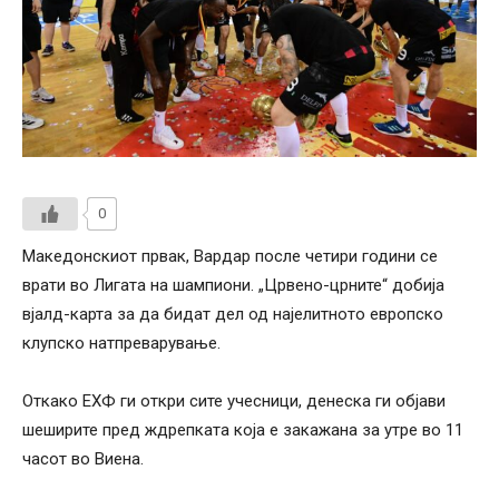
0
Македонскиот првак, Вардар после четири години се
врати во Лигата на шампиони. „Црвено-црните“ добија
вјалд-карта за да бидат дел од најелитното европско
клупско натпреварување.
Откако ЕХФ ги откри сите учесници, денеска ги објави
шеширите пред ждрепката која е закажана за утре во 11
часот во Виена.