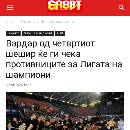
Дома
Ракомет
Лига на шампиони
Ракомет
Лига на шампиони
ТОП
Вардар од четвртиот
шешир ќе ги чека
противниците за Лигата на
шампиони
25.06.2026 12:48