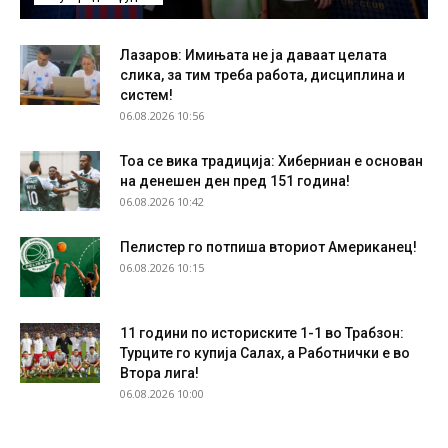
Лазаров: Имињата не ја даваат целата
слика, за тим треба работа, дисциплина и
систем!
06.08.2026 10:56
Тоа се вика традиција: Хиберниан е основан
на денешен ден пред 151 година!
06.08.2026 10:42
Пелистер го потпиша вториот Американец!
06.08.2026 10:15
11 години по историските 1-1 во Трабзон:
Турците го купија Салах, а Работнички е во
Втора лига!
06.08.2026 10:00