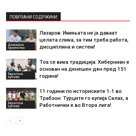
ПОВРЗАНИ СОДРЖИНИ
Лазаров: Имињата не ја даваат
целата слика, за тим треба работа,
Домашно
дисциплина и систем!
првенство
Тоа се вика традиција: Хиберниан е
основан на денешен ден пред 151
Европски
година!
купови
11 години по историските 1-1 во
Трабзон: Турците го купија Салах, а
Европски
Работнички е во Втора лига!
купови