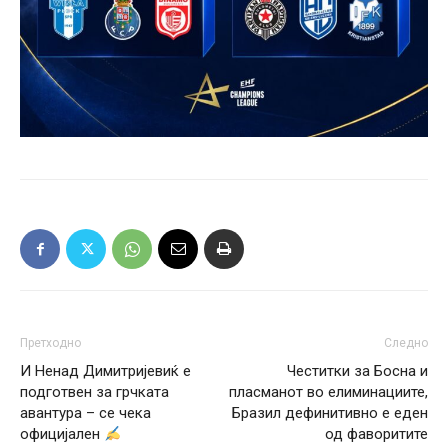
Претходно
Следно
И Ненад Димитријевиќ е
Честитки за Босна и
подготвен за грчката
пласманот во елиминациите,
авантура – се чека
Бразил дефинитивно е еден
официјален
од фаворитите