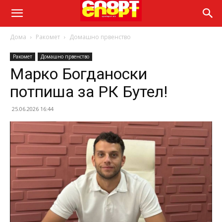
Дома
Ракомет
Домашно првенство
Ракомет
Домашно првенство
Марко Богданоски
потпиша за РК Бутел!
25.06.2026 16:44