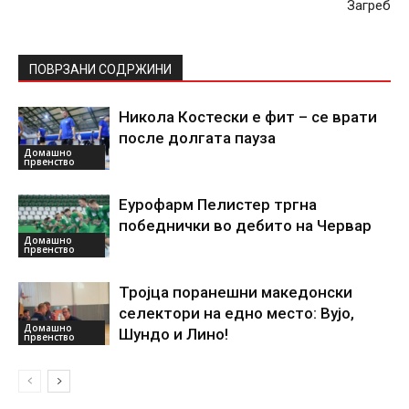
Загреб
ПОВРЗАНИ СОДРЖИНИ
Никола Костески е фит – се врати
после долгата пауза
Домашно
првенство
Еурофарм Пелистер тргна
победнички во дебито на Червар
Домашно
првенство
Тројца поранешни македонски
селектори на едно место: Вујо,
Домашно
Шундо и Лино!
првенство