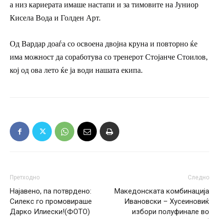
а низ кариерата имаше настапи и за тимовите на Јуниор
Кисела Вода и Голден Арт.
Од Вардар доаѓа со освоена двојна круна и повторно ќе
има можност да соработува со тренерот Стојанче Стоилов,
кој од ова лето ќе ја води нашата екипа.
Претходно
Следно
Најавено, па потврдено:
Македонската комбинација
Силекс го промовираше
Ивановски – Хусеиновиќ
Дарко Илиески!(ФОТО)
избори полуфинале во