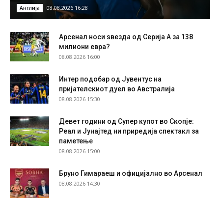
08.08.2026 16:28
Англија
Арсенал носи ѕвезда од Серија А за 138
милиони евра?
08.08.2026 16:00
Интер подобар од Јувентус на
пријателскиот дуел во Австралија
08.08.2026 15:30
Девет години од Супер купот во Скопје:
Реал и Јунајтед ни приредија спектакл за
паметење
08.08.2026 15:00
Бруно Гимараеш и официјално во Арсенал
08.08.2026 14:30