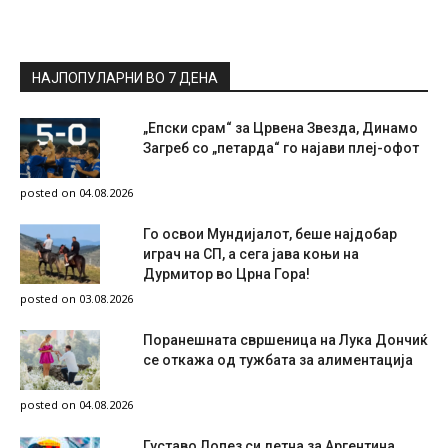
НАЈПОПУЛАРНИ ВО 7 ДЕНА
„Епски срам“ за Црвена Звезда, Динамо
Загреб со „петарда“ го најави плеј-офот
posted on 04.08.2026
Го освои Мундијалот, беше најдобар
играч на СП, а сега јава коњи на
Дурмитор во Црна Гора!
posted on 03.08.2026
Поранешната свршеница на Лука Дончиќ
се откажа од тужбата за алиментација
posted on 04.08.2026
Густаво Лопез си летна за Аргентина,