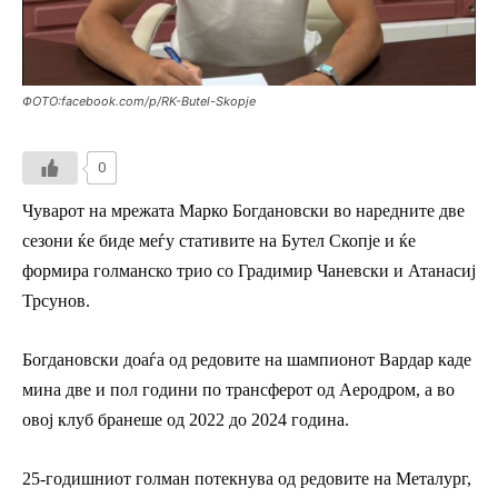
ФОТО:facebook.com/p/RK-Butel-Skopje
0
Чуварот на мрежата Марко Богдановски во наредните две
сезони ќе биде меѓу стативите на Бутел Скопје и ќе
формира голманско трио со Градимир Чаневски и Атанасиј
Трсунов.
Богдановски доаѓа од редовите на шампионот Вардар каде
мина две и пол години по трансферот од Аеродром, а во
овој клуб бранеше од 2022 до 2024 година.
25-годишниот голман потекнува од редовите на Металург,