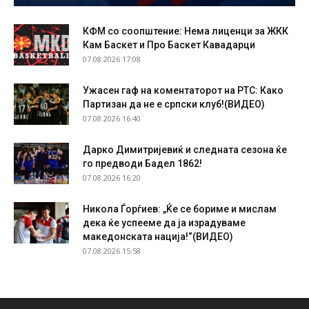
КФМ со соопштение: Нема лиценци за ЖКК
Кам Баскет и Про Баскет Кавадарци
07.08.2026 17:08
Ужасен гаф на коментаторот на РТС: Како
Партизан да не е српски клуб!(ВИДЕО)
07.08.2026 16:40
Дарко Димитријевиќ и следната сезона ќе
го предводи Бадел 1862!
07.08.2026 16:20
Никола Ѓорѓиев: „Ќе се бориме и мислам
дека ќе успееме да ја израдуваме
македонската нација!“(ВИДЕО)
07.08.2026 15:58