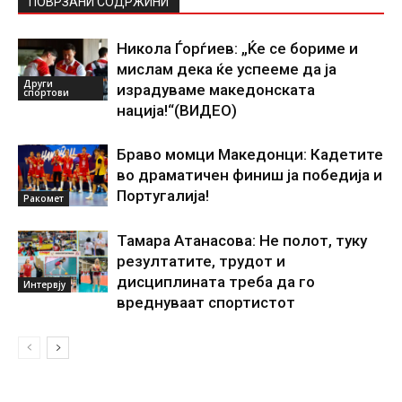
ПОВРЗАНИ СОДРЖИНИ
Никола Ѓорѓиев: „Ќе се бориме и
мислам дека ќе успееме да ја
Други
израдуваме македонската
спортови
нација!“(ВИДЕО)
Браво момци Македонци: Кадетите
во драматичен финиш ја победија и
Португалија!
Ракомет
Тамара Атанасова: Не полот, туку
резултатите, трудот и
дисциплината треба да го
Интервју
вреднуваат спортистот