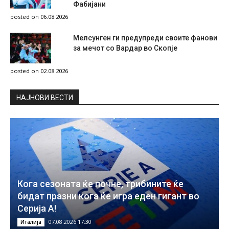
Фабијани
posted on 06.08.2026
Мелсунген ги предупреди своите фанови
за мечот со Вардар во Скопје
posted on 02.08.2026
НAЈНОВИ ВЕСТИ
Кога сезоната ќе почне, трибините ќе
бидат празни кога ќе игра еден гигант во
Серија А!
07.08.2026 17:30
Италија