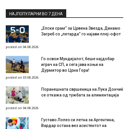
НАЈПОПУЛАРНИ ВО 7 ДЕНА
„Епски срам“ за Црвена Звезда, Динамо
Загреб со „петарда“ го најави плеј-офот
posted on 04.08.2026
Го освои Мундијалот, беше најдобар
играч на СП, а сега јава коњи на
Дурмитор во Црна Гора!
posted on 03.08.2026
Поранешната свршеница на Лука Дончиќ
се откажа од тужбата за алиментација
posted on 04.08.2026
Густаво Лопез си летна за Аргентина,
Вардар остана вез асистентот на