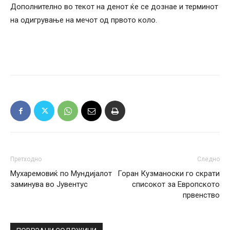
Дополнително во текот на денот ќе се дознае и терминот
на одигрување на мечот од првото коло.
Претходно
Следно
Мухаремовиќ по Мундијалот
Горан Кузманоски го скрати
заминува во Јувентус
списокот за Европското
првенство