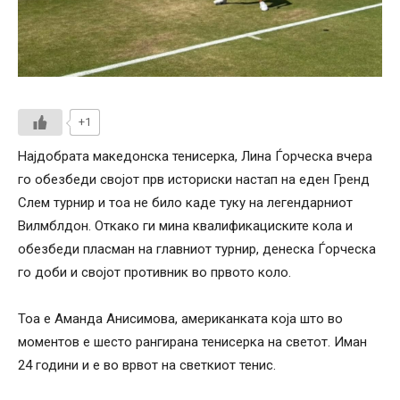
+1
Најдобрата македонска тенисерка, Лина Ѓорческа вчера
го обезбеди својот прв историски настап на еден Гренд
Слем турнир и тоа не било каде туку на легендарниот
Вилмблдон. Откако ги мина квалификациските кола и
обезбеди пласман на главниот турнир, денеска Ѓорческа
го доби и својот противник во првото коло.
Тоа е Аманда Анисимова, американката која што во
моментов е шесто рангирана тенисерка на светот. Иман
24 години и е во врвот на светкиот тенис.