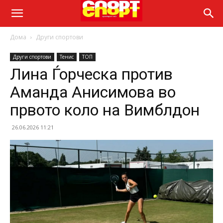
Дома
Други спортови
Други спортови
Тенис
ТОП
Лина Ѓорческа против
Аманда Анисимова во
првото коло на Вимблдон
26.06.2026 11:21