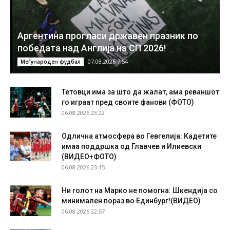
Аргентина прогласи државен празник по
победата над Англија на СП 2026!
07.08.2026 7:54
Меѓународен фудбал
Тетовци има за што да жалат, ама реваншот
го играат пред своите фанови (ФОТО)
06.08.2026 23:22
Одлична атмосфера во Гевгелија: Кадетите
имаа поддршка од Главчев и Илиевски
(ВИДЕО+ФОТО)
06.08.2026 23:15
Ни голот на Марко не помогна: Шкендија со
минимален пораз во Единбург!(ВИДЕО)
06.08.2026 22:57