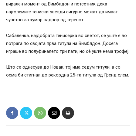
вирален момент од Вимблдон и потсетник дека
најголемите тениски ѕвезди сигурно можат да имаат
чувство за хумор надвор од теренот.
Сабаленка, најдобрата тенисерка во светот, сè уште е во
потрага по својата прва титула на Вимблдон. Досега
играше во полуфиналето три пати, но сè уште нема трофеј.
Што се однесува до Новак, тој има седум титули, а со
осма би стигнал до рекордна 25-та титула од Гренд слем.