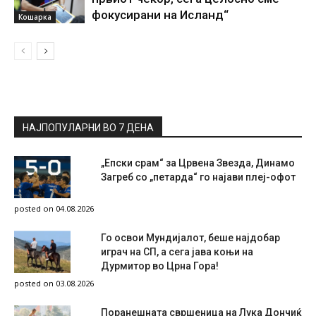
фокусирани на Исланд“
Кошарка
НАЈПОПУЛАРНИ ВО 7 ДЕНА
„Епски срам“ за Црвена Звезда, Динамо
Загреб со „петарда“ го најави плеј-офот
posted on 04.08.2026
Го освои Мундијалот, беше најдобар
играч на СП, а сега јава коњи на
Дурмитор во Црна Гора!
posted on 03.08.2026
Поранешната свршеница на Лука Дончиќ