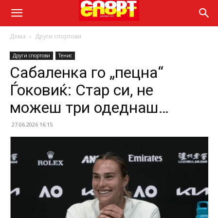
Дома
Други спортови
Други спортови
Тенис
Сабаленка го „пецна“
Ѓоковиќ: Стар си, не
можеш три одеднаш…
27.06.2026 16:15