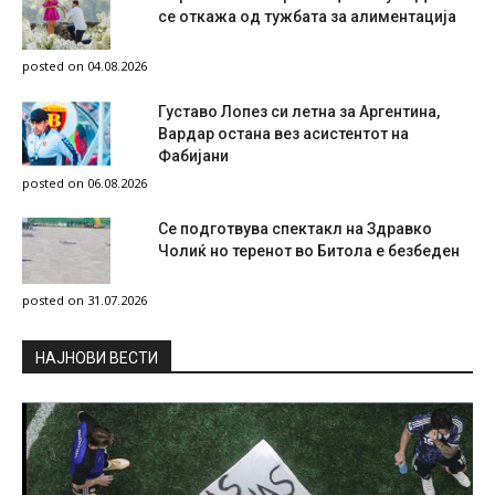
се откажа од тужбата за алиментација
posted on 04.08.2026
Густаво Лопез си летна за Аргентина,
Вардар остана вез асистентот на
Фабијани
posted on 06.08.2026
Се подготвува спектакл на Здравко
Чолиќ но теренот во Битола е безбеден
posted on 31.07.2026
НAЈНОВИ ВЕСТИ