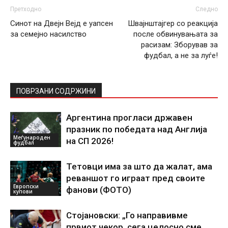
Претходно
Следно
Синот на Двејн Вејд е уапсен
Швајнштајгер со реакција
за семејно насилство
после обвинувањата за
расизам: Зборував за
фудбал, а не за луѓе!
ПОВРЗАНИ СОДРЖИНИ
Аргентина прогласи државен
празник по победата над Англија
Меѓународен
на СП 2026!
фудбал
Тетовци има за што да жалат, ама
реваншот го играат пред своите
Европски
фанови (ФОТО)
купови
Стојановски: „Го направивме
првиот чекор, сега целосно сме