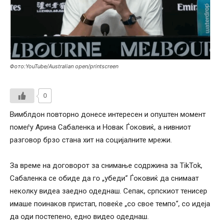
Фото:YouTube/Australian open/printscreen
0
Вимблдон повторно донесе интересен и опуштен момент
помеѓу Арина Сабаленка и Новак Ѓоковиќ, а нивниот
разговор брзо стана хит на социјалните мрежи.
За време на договорот за снимање содржина за TikTok,
Сабаленка се обиде да го „убеди“ Ѓоковиќ да снимаат
неколку видеа заедно одеднаш. Сепак, српскиот тенисер
имаше поинаков пристап, повеќе „со свое темпо“, со идеја
да оди постепено, едно видео одеднаш.