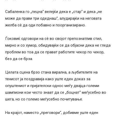
Сабаленка го „пецна“ велејќи дека е „стар“ и дека „не
може да прави три одеднаш“, алудирајќи на неговата
желба сè да оди побавно и поорганизирано.
Ѓоковиќ одговори на сè во својот препознатлив стил,
мирно и со хумор, обидувајќи се да објасни дека не гледа
проблем во тоа да се прават работите чекор по чекор,
без да се брза.
Целата сцена брзо стана вирална, а љубителите на
тенисот ја поздравија како уште еден доказ за
опуштениот и пријателски однос меѓу двајца големи
шампиони кои често знаат да се „боцнат“ меѓусебно во
шега, но со големо меѓусебно почитување.
На крајот, наместо „преговори“, добивме уште еден