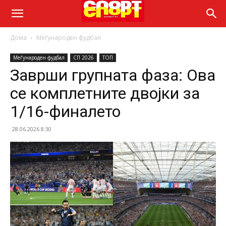
Дома
Меѓународен фудбал
Меѓународен фудбал
СП 2026
ТОП
Заврши групната фаза: Ова
се комплетните двојки за
1/16-финалето
28.06.2026 8:30