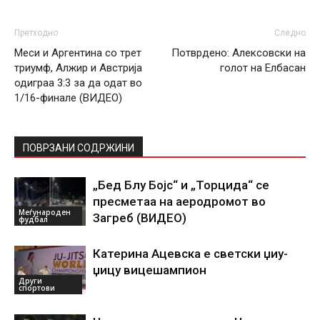
Претходно
Следно
Меси и Аргентина со трет
Потврдено: Алексовски на
триумф, Алжир и Австрија
голот на Елбасан
одиграа 3:3 за да одат во
1/16-финале (ВИДЕО)
ПОВРЗАНИ СОДРЖИНИ
„Бед Блу Бојс“ и „Торцида“ се
пресметаа на аеродромот во
Меѓународен
Загреб (ВИДЕО)
фудбал
Катерина Ацевска е светски џиу-
џицу вицешампион
Други
спортови