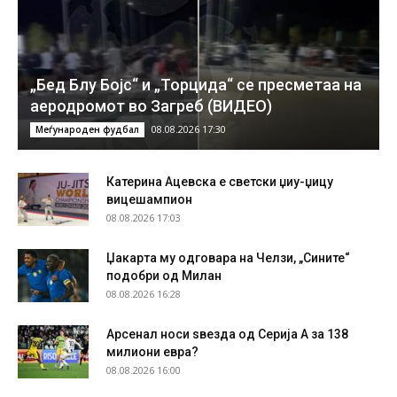
„Бед Блу Бојс“ и „Торцида“ се пресметаа на
аеродромот во Загреб (ВИДЕО)
08.08.2026 17:30
Меѓународен фудбал
Катерина Ацевска е светски џиу-џицу
вицешампион
08.08.2026 17:03
Џакарта му одговара на Челзи, „Сините“
подобри од Милан
08.08.2026 16:28
Арсенал носи ѕвезда од Серија А за 138
милиони евра?
08.08.2026 16:00