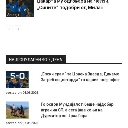
Џакарта му одговара на Челзи,
„Сините“ подобри од Милан
Англија
НАЈПОПУЛАРНИ ВО 7 ДЕНА
„Епски срам“ за Црвена Звезда, Динамо
Загреб со „петарда“ го најави плеј-офот
posted on 04.08.2026
Го освои Мундијалот, беше најдобар
играч на СП, а сега јава коњи на
Дурмитор во Црна Гора!
posted on 03.08.2026