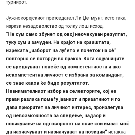
турнирот.
Јужнокорејскиот претседател Ли Џе-мјунг, исто така,
изрази незадоволство од толку лош исход.
“Не сум само збунет од овој неочекуван резултат,
туку сум и зачуден. На крајот на краиштата,
изреката „изборот на луѓето е почеток на сè“
повторно се потврди во пракса. Кога сојузниците
се вреднуваат повеќе од компетентноста и ако
некомпетентна личност е избрана за командант,
се знае каков ќе биде резултатот.
Невнимателниот избор на селекторите, кој не
прави разлика помеѓу јавниот и приватниот и го
дава приоритет на личниот интерес, произлегува
од невозможноста за следење, надзор и
повикување на одговорност на оние кои имаат моќ
да назначуваат и назначуваат на позиции“
истакна