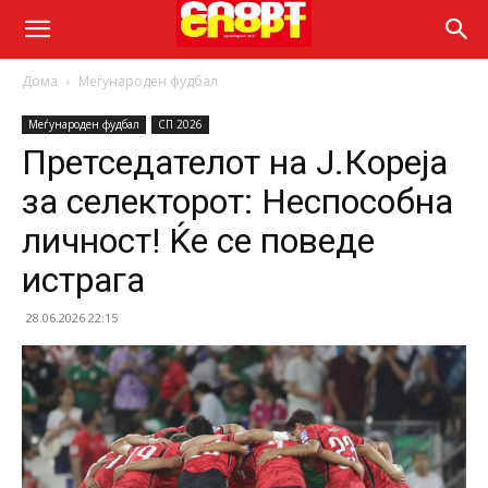
Дома
Меѓународен фудбал
Меѓународен фудбал
СП 2026
Претседателот на Ј.Кореја
за селекторот: Неспособна
личност! Ќе се поведе
истрага
28.06.2026 22:15