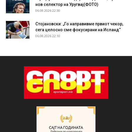
нов селектор на Уругвај(ФОТО)
06.08.2026 22:30
Стојановски: „Го направивме првиот чекор,
сега целосно сме фокусирани на Исланд“
06.08.2026 22:10