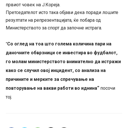
првиот човек на Ј.Кореја.
Претседателот исто така објави дека поради лошите
резултати на репрезентацијата, ќе побара од
Министерството за спорт да започне истрага.
Со оглед на тоа што голема количина пари на
“
даночните обврзници се инвестира во фудбалот,
го молам министерството внимателно да истражи
како се случил овој инцидент, со анализа на
причините и мерките за спречување на
повторување на вакви работи во иднина“
посочи
тој.