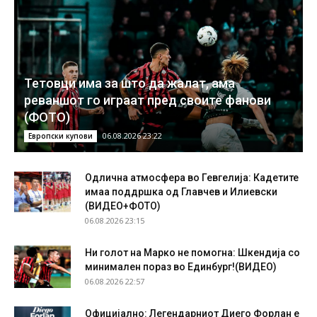
Тетовци има за што да жалат, ама
реваншот го играат пред своите фанови
(ФОТО)
06.08.2026 23:22
Европски купови
Одлична атмосфера во Гевгелија: Кадетите
имаа поддршка од Главчев и Илиевски
(ВИДЕО+ФОТО)
06.08.2026 23:15
Ни голот на Марко не помогна: Шкендија со
минимален пораз во Единбург!(ВИДЕО)
06.08.2026 22:57
Официјално: Легендарниот Диего Форлан е