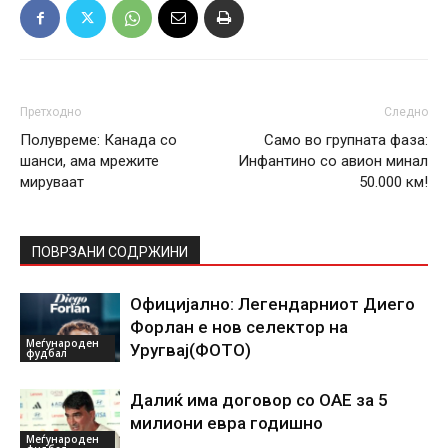
Претходно
Следно
Полувреме: Канада со
Само во групната фаза:
шанси, ама мрежите
Инфантино со авион минал
мируваат
50.000 км!
ПОВРЗАНИ СОДРЖИНИ
Официјално: Легендарниот Диего
Форлан е нов селектор на
Меѓународен
Уругвај(ФОТО)
фудбал
Далиќ има договор со ОАЕ за 5
милиони евра годишно
Меѓународен