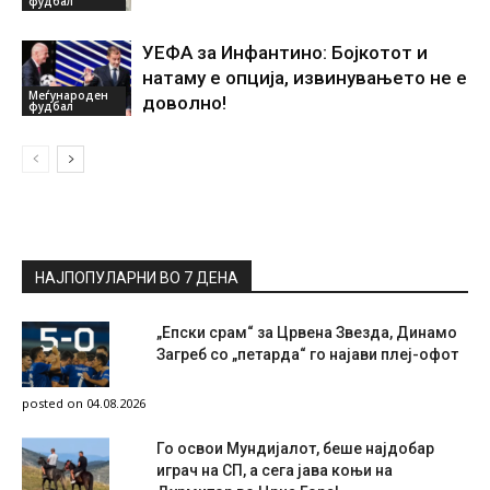
фудбал
УЕФА за Инфантино: Бојкотот и
натаму е опција, извинувањето не е
Меѓународен
доволно!
фудбал
НАЈПОПУЛАРНИ ВО 7 ДЕНА
„Епски срам“ за Црвена Звезда, Динамо
Загреб со „петарда“ го најави плеј-офот
posted on 04.08.2026
Го освои Мундијалот, беше најдобар
играч на СП, а сега јава коњи на