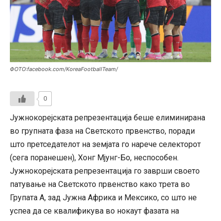
ФОТО:facebook.com/KoreaFootballTeam/
0
Јужнокорејската репрезентација беше елиминирана
во групната фаза на Светското првенство, поради
што претседателот на земјата го нарече селекторот
(сега поранешен), Хонг Мјунг-Бо, неспособен.
Јужнокорејската репрезентација го заврши своето
патување на Светското првенство како трета во
Групата А, зад Јужна Африка и Мексико, со што не
успеа да се квалификува во нокаут фазата на