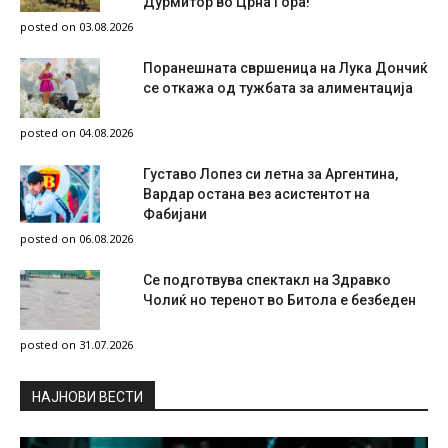
Дурмитор во Црна Гора!
posted on 03.08.2026
Поранешната свршеница на Лука Дончиќ
се откажа од тужбата за алиментација
posted on 04.08.2026
Густаво Лопез си летна за Аргентина,
Вардар остана вез асистентот на
Фабијани
posted on 06.08.2026
Се подготвува спектакл на Здравко
Чолиќ но теренот во Битола е безбеден
posted on 31.07.2026
НAЈНОВИ ВЕСТИ