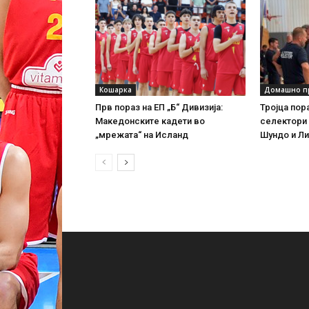
Кошарка
Домашно п
Прв пораз на ЕП „Б“ Дивизија:
Тројца по
Македонските кадети во
селектори 
„мрежата“ на Исланд
Шундо и Ли