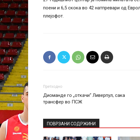
поени и 6,5 скока во 42 натпревари од Евро
плејофот.
Претходно
Диоманде го „откачи“ Ливерпул, сака
трансфер во ПСЖ
ПОВРЗАНИ СОДРЖИНИ