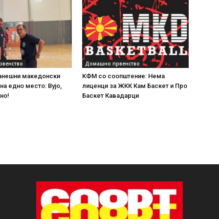
рвенство
Домашно првенство
ранешни македонски
КФМ со соопштение: Нема
на едно место: Вујо,
лиценци за ЖКК Кам Баскет и Про
но!
Баскет Кавадарци