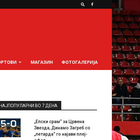
ОРТОВИ
МАГАЗИН
ФОТОГАЛЕРИЈА
НАЈПОПУЛАРНИ ВО 7 ДЕНА
„Епски срам“ за Црвена
Звезда, Динамо Загреб со
„петарда“ го најави плеј-