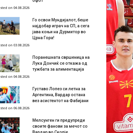
офот
sted on 04.08.2026
Го освои Мундијалот, беше
најдобар играч на СП, а сега
јава коњи на Дурмитор во
Црна Гора!
sted on 03.08.2026
Поранешната свршеница на
Лука Дончиќ се откажа од
тужбата за алиментација
sted on 04.08.2026
Густаво Лопез си летна за
Аргентина, Вардар остана
вез асистентот на Фабијани
sted on 06.08.2026
Мелсунген ги предупреди
своите фанови за мечот со
Вардар во Скопје