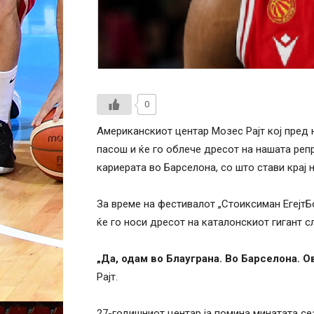
0
Американскиот центар Мозес Рајт кој пред
пасош и ќе го облече дресот на нашата реп
кариерата во Барселона, со што стави крај 
За време на фестивалот „Стоиксиман ЕгејтБо
ќе го носи дресот на каталонскиот гигант с
„Да, одам во Блауграна. Во Барселона. Ов
Рајт.
27-годишниот центар ја помина минатата се