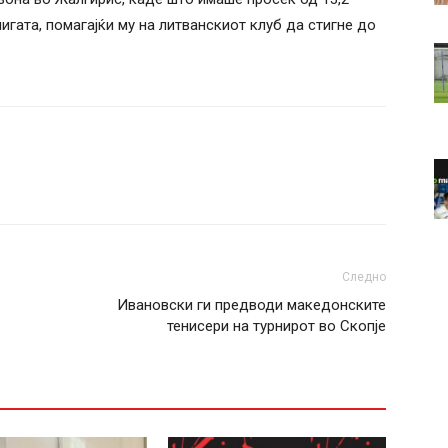
лигата, помагајќи му на литванскиот клуб да стигне до
Следно
Ивановски ги предводи македонските
тенисери на турнирот во Скопје