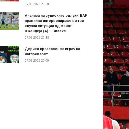
07.08.2026 20:28
Анализа на судиските одлуки: ВАР
правилно интервенираше во три
клучни ситуации од мечот
Шкендија (А) – Силекс
07.08.2026 20:15
Дориев прогласен за играч на
натпреварот
07.08.2026 20:00