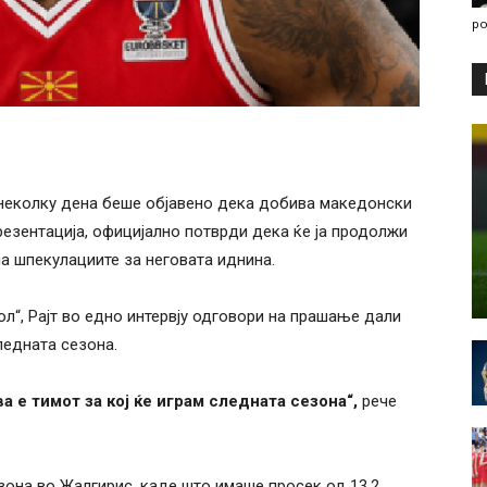
po
 неколку дена беше објавено дека добива македонски
резентација, официјално потврди дека ќе ја продолжи
на шпекулациите за неговата иднина.
л“, Рајт во едно интервју одговори на прашање дали
ледната сезона.
а е тимот за кој ќе играм следната сезона“,
рече
зона во Жалгирис, каде што имаше просек од 13,2