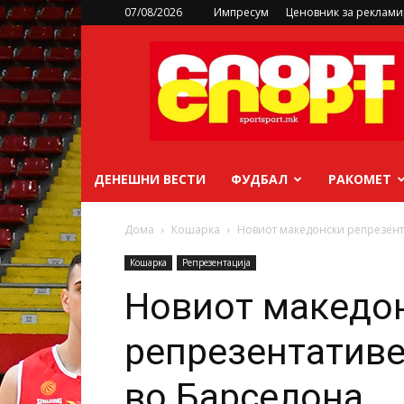
07/08/2026
Импресум
Ценовник за реклам
sportsport.mk
ДЕНЕШНИ ВЕСТИ
ФУДБАЛ
РАКОМЕТ
Дома
Кошарка
Новиот македонски репрезент
Кошарка
Репрезентација
Новиот македо
репрезентативе
во Барселона