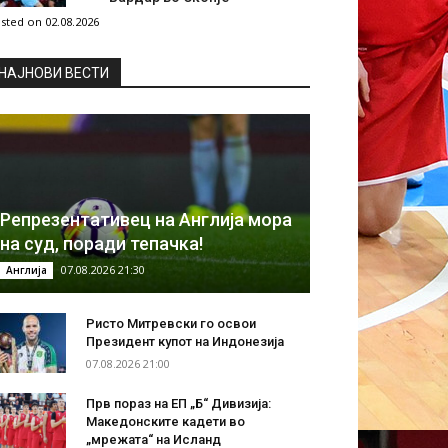
sted on 02.08.2026
НAЈНОВИ ВЕСТИ
Репрезентативец на Англија мора
на суд, поради тепачка!
07.08.2026 21:30
Англија
Ристо Митревски го освои
Президент купот на Индонезија
07.08.2026 21:00
Прв пораз на ЕП „Б“ Дивизија:
Македонските кадети во
„мрежата“ на Исланд