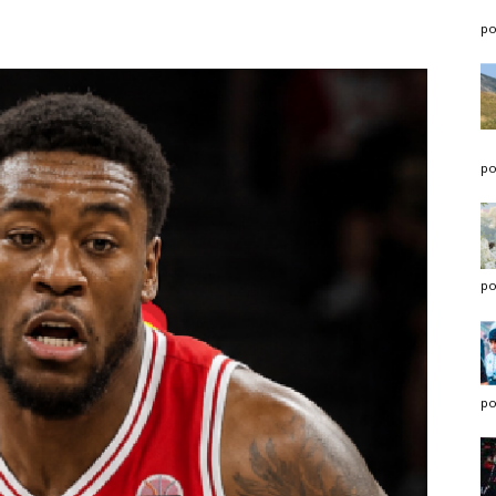
po
po
po
po