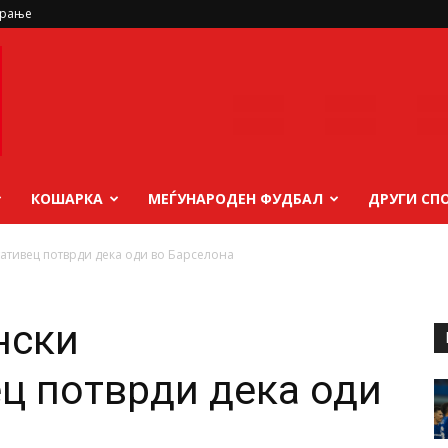
ирање
КОШАРКА
МЕЃУНАРОДЕН ФУДБАЛ
ДРУГИ СП
ативец потврди дека оди во Барселона
нски
ц потврди дека оди