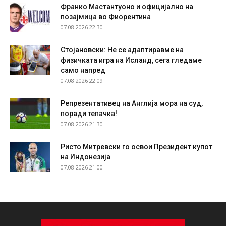
Франко Мастантуоно и официјално на
позајмица во Фиорентина
07.08.2026 22:30
Стојановски: Не се адаптиравме на
физичката игра на Исланд, сега гледаме
само напред
07.08.2026 22:09
Репрезентативец на Англија мора на суд,
поради тепачка!
07.08.2026 21:30
Ристо Митревски го освои Президент купот
на Индонезија
07.08.2026 21:00