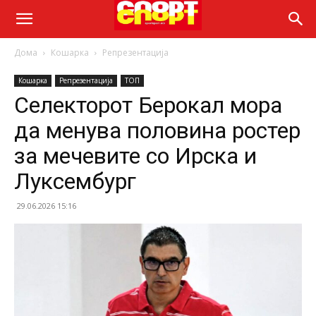
Дома
Кошарка
Репрезентација
Кошарка
Репрезентација
ТОП
Селекторот Берокал мора
да менува половина ростер
за мечевите со Ирска и
Луксембург
29.06.2026 15:16