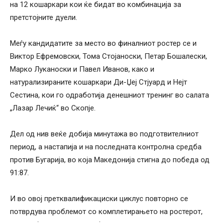
на 12 кошаркари кои ќе бидат во комбинација за
претстојните дуели.
Меѓу кандидатите за место во финалниот ростер се и
Виктор Ефремовски, Тома Стојаноски, Петар Бошалески,
Марко Луканоски и Павел Иванов, како и
натурализираните кошаркари Ди-Џеј Стјуард и Нејт
Сестина, кои го одработија денешниот тренинг во салата
„Лазар Лечиќ“ во Скопје.
Дел од нив веќе добија минутажа во подготвителниот
период, а настапија и на последната контролна средба
против Бугарија, во која Македонија стигна до победа од
91:87.
И во овој претквалификациски циклус повторно се
потврдува проблемот со комплетирањето на ростерот,