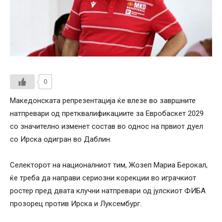
0
Македонската репрезентација ќе влезе во завршните
натпревари од претквалификациите за Евробаскет 2029
со значително изменет состав во однос на првиот дуел
со Ирска одигран во Даблин.
Селекторот на националниот тим, Жозеп Мариа Берокал,
ќе треба да направи сериозни корекции во играчкиот
ростер пред двата клучни натпревари од јулскиот ФИБА
прозорец против Ирска и Луксембург.