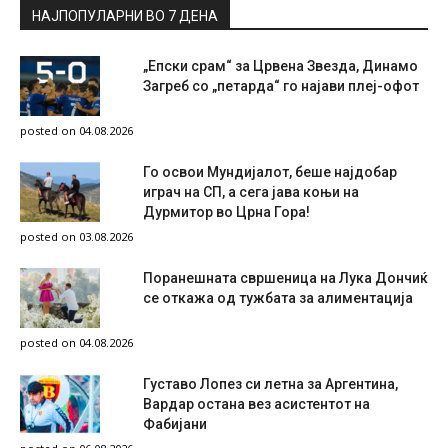
НАЈПОПУЛАРНИ ВО 7 ДЕНА
„Епски срам“ за Црвена Звезда, Динамо
Загреб со „петарда“ го најави плеј-офот
posted on 04.08.2026
Го освои Мундијалот, беше најдобар
играч на СП, а сега јава коњи на
Дурмитор во Црна Гора!
posted on 03.08.2026
Поранешната свршеница на Лука Дончиќ
се откажа од тужбата за алиментација
posted on 04.08.2026
Густаво Лопез си летна за Аргентина,
Вардар остана вез асистентот на
Фабијани