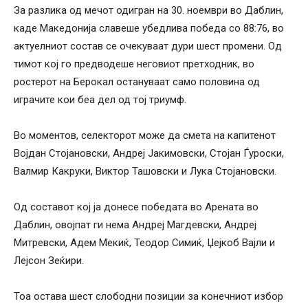
За разлика од мечот одигран на 30. ноември во Даблин,
каде Македонија славеше убедлива победа со 88:76, во
актуелниот состав се очекуваат дури шест промени. Од
тимот кој го предводеше неговиот претходник, во
ростерот на Берокал остануваат само половина од
играчите кои беа дел од тој триумф.
Во моментов, селекторот може да смета на капитенот
Војдан Стојановски, Андреј Јакимовски, Стојан Ѓуроски,
Валмир Какруки, Виктор Ташовски и Лука Стојановски.
Од составот кој ја донесе победата во Арената во
Даблин, овојпат ги нема Андреј Магдевски, Андреј
Митревски, Адем Мекиќ, Теодор Симиќ, Џејкоб Вајли и
Лејсон Зеќири.
Тоа остава шест слободни позиции за конечниот избор