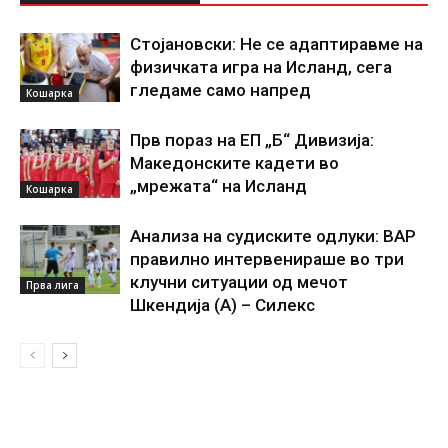
Стојановски: Не се адаптиравме на
физичката игра на Исланд, сега
гледаме само напред
Кошарка
Прв пораз на ЕП „Б“ Дивизија:
Македонските кадети во
„мрежата“ на Исланд
Кошарка
Анализа на судиските одлуки: ВАР
правилно интервенираше во три
клучни ситуации од мечот
Прва лига
Шкендија (А) – Силекс