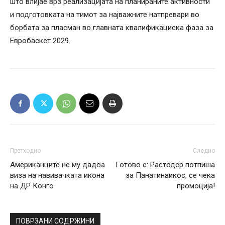
што влијае врз реализацијата на планираните активности
и подготовката на тимот за најважните натпревари во
борбата за пласман во главната квалификациска фаза за
Евробаскет 2029.
Претходно
Следно
Американците не му дадоа
Готово е: Растодер потпиша
виза на навивачката икона
за Панатинаикос, се чека
на ДР Конго
промоција!
ПОВРЗАНИ СОДРЖИНИ