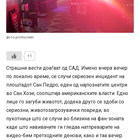
фото:printscreen
+1
Страшни вести доаѓаат од САД. Имено вчера вечер
по локално време, се случи сериозен инцидент на
плоштадот Сан Педро, еден од најпознатите центри
во Сан Хозе, соопштија американските власти. Едно
лице го загуби животот, додека друго се здоби со
сериозни, животозагрозувачки повреди, во
пукотница што се случи во близина на фан-зоната
каде што навивачите ги гледаа натпреварите на
видео-бим претходните денови, како и таа вечер.