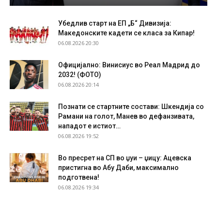
Убедлив старт на ЕП „Б“ Дивизија:
Македонските кадети се класа за Кипар!
06.08.2026 20:30
Официјално: Винисиус во Реал Мадрид до
2032! (ФОТО)
06.08.2026 20:14
Познати се стартните состави: Шкендија со
Рамани на голот, Манев во дефанзивата,
нападот е истиот…
06.08.2026 19:52
Во пресрет на СП во џуи – џицу: Ацевска
пристигна во Абу Даби, максимално
подготвена!
06.08.2026 19:34