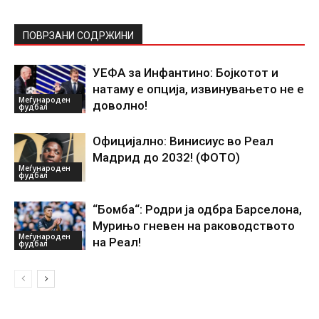
ПОВРЗАНИ СОДРЖИНИ
УЕФА за Инфантино: Бојкотот и
натаму е опција, извинувањето не е
Меѓународен
доволно!
фудбал
Официјално: Винисиус во Реал
Мадрид до 2032! (ФОТО)
Меѓународен
фудбал
“Бомба“: Родри ја одбра Барселона,
Мурињо гневен на раководството
Меѓународен
на Реал!
фудбал