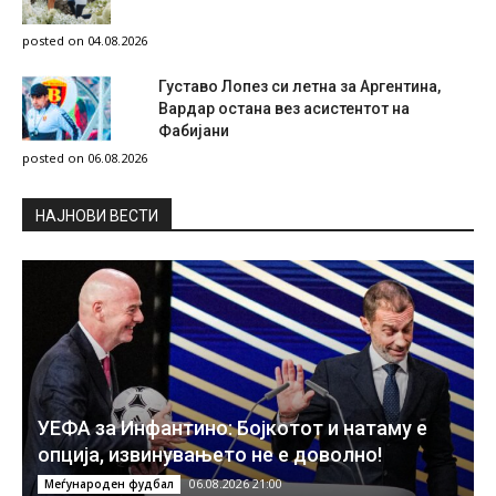
posted on 04.08.2026
Густаво Лопез си летна за Аргентина,
Вардар остана вез асистентот на
Фабијани
posted on 06.08.2026
НAЈНОВИ ВЕСТИ
УЕФА за Инфантино: Бојкотот и натаму е
опција, извинувањето не е доволно!
06.08.2026 21:00
Меѓународен фудбал