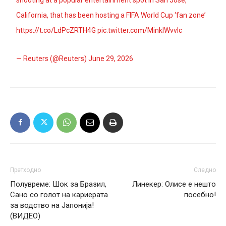
California, that has been hosting a FIFA World ‌Cup ‘fan zone’
https://t.co/LdPcZRTH4G
pic.twitter.com/MinklWvvIc
— Reuters (@Reuters)
June 29, 2026
Претходно
Следно
Полувреме: Шок за Бразил,
Линекер: Олисе е нешто
Сано со голот на кариерата
посебно!
за водство на Јапонија!
(ВИДЕО)