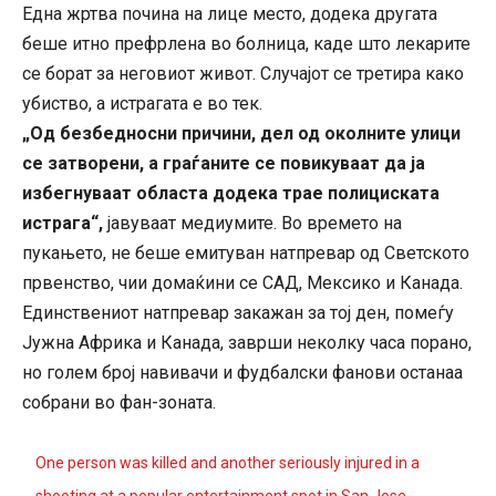
Една жртва почина на лице место, додека другата
беше итно префрлена во болница, каде што лекарите
се борат за неговиот живот. Случајот се третира како
убиство, а истрагата е во тек.
„Од безбедносни причини, дел од околните улици
се затворени, а граѓаните се повикуваат да ја
избегнуваат областа додека трае полициската
истрага“,
јавуваат медиумите. Во времето на
пукањето, не беше емитуван натпревар од Светското
првенство, чии домаќини се САД, Мексико и Канада.
Единствениот натпревар закажан за тој ден, помеѓу
Јужна Африка и Канада, заврши неколку часа порано,
но голем број навивачи и фудбалски фанови останаа
собрани во фан-зоната.
One person was killed and another seriously injured in a
shooting at a popular entertainment spot in San Jose,