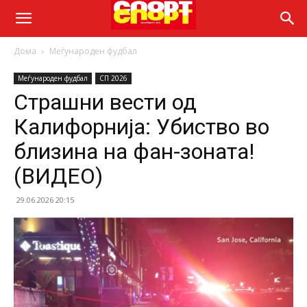
Дома
Меѓународен фудбал
Меѓународен фудбал
СП 2026
Страшни вести од
Калифорнија: Убиство во
близина на фан-зоната!
(ВИДЕО)
29.06.2026 20:15