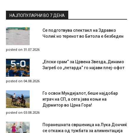
НАЈПОПУЛАРНИ ВО 7 ДЕНА
Се подготвува спектакл на Здравко
Чолиќ но теренот во Битола е безбеден
posted on 31.07.2026
„Епски срам“ за Црвена Звезда, Динамо
Загреб со „петарда“ го најави плеј-офот
posted on 04.08.2026
Го освои Мундијалот, беше најдобар
играч на СП, а сега јава коњи на
Дурмитор во Црна Гора!
posted on 03.08.2026
Поранешната свршеница на Лука Дончиќ
се откажа од тужбата за алиментација