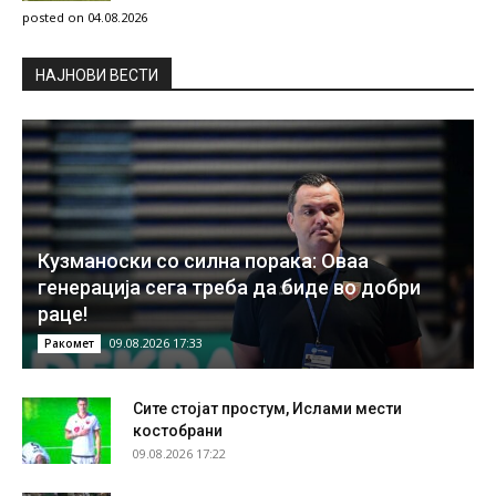
posted on 04.08.2026
НAЈНОВИ ВЕСТИ
Кузманоски со силна порака: Оваа
генерација сега треба да биде во добри
раце!
09.08.2026 17:33
Ракомет
Сите стојат простум, Ислами мести
костобрани
09.08.2026 17:22