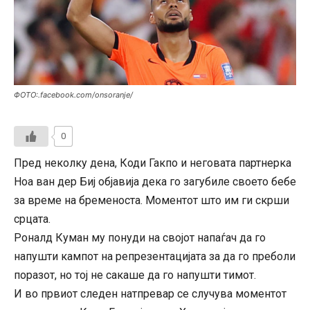
ФОТО:.facebook.com/onsoranje/
0
Пред неколку дена, Коди Гакпо и неговата партнерка
Ноа ван дер Биј објавија дека го загубиле своето бебе
за време на бременоста. Моментот што им ги скрши
срцата.
Роналд Куман му понуди на својот напаѓач да го
напушти кампот на репрезентацијата за да го преболи
поразот, но тој не сакаше да го напушти тимот.
И во првиот следен натпревар се случува моментот