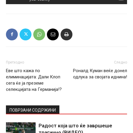
Претходно
Следно
Еве што кажа по
Роналд Куман веќе донел
елиминацијата: Дали Клоп
одлука за својата иднина!
сега ќе ја преземе
селекцијата на Германија!?
ПОВРЗАНИ СОДРЖИНИ
Радост која што ќе завршеше
трагично (ВИДЕО)