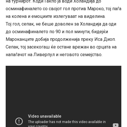
на турнирот. Коди Гакпо ја води Холандија до
осминафиналето со својот гол против Мароко, тој паѓа
на колена и емоциите излегуваат на виделина.
Тој гол, сепак, не беше доволен за Холандија да оди
до осминафиналето по 90 и пол минути, бидејќи
Мароканците добија продолженија преку Иса Диоп.
Сепак, тој засекогаш ќе остане врежан во срцата на
напаѓачот на Ливерпул и неговото семејство.