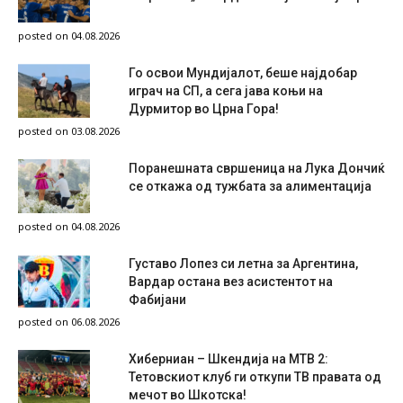
posted on 04.08.2026
Го освои Мундијалот, беше најдобар
играч на СП, а сега јава коњи на
Дурмитор во Црна Гора!
posted on 03.08.2026
Поранешната свршеница на Лука Дончиќ
се откажа од тужбата за алиментација
posted on 04.08.2026
Густаво Лопез си летна за Аргентина,
Вардар остана вез асистентот на
Фабијани
posted on 06.08.2026
Хиберниан – Шкендија на МТВ 2:
Тетовскиот клуб ги откупи ТВ правата од
мечот во Шкотска!