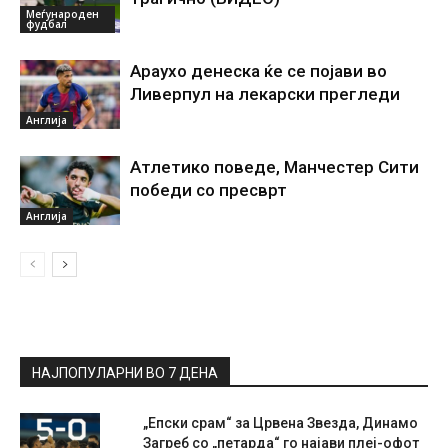
Меѓународен
фудбал
Араухо денеска ќе се појави во
Ливерпул на лекарски прегледи
Англија
Атлетико поведе, Манчестер Сити
победи со пресврт
Англија
НАЈПОПУЛАРНИ ВО 7 ДЕНА
„Епски срам“ за Црвена Звезда, Динамо
Загреб со „петарда“ го најави плеј-офот