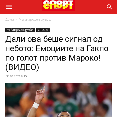
Дома
Меѓународен фудбал
Меѓународен фудбал
СП 2026
Дали ова беше сигнал од
небото: Емоциите на Гакпо
по голот против Мароко!
(ВИДЕО)
30.06.2026 9:15