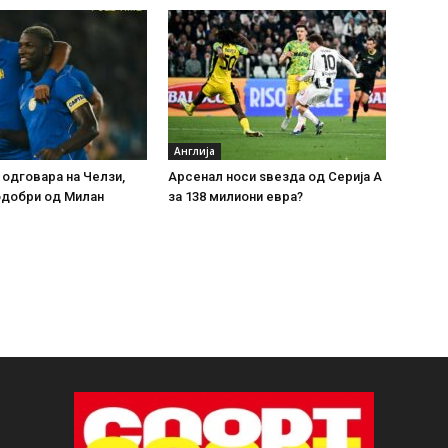
Англија
 одговара на Челзи,
Арсенал носи ѕвезда од Серија А
одобри од Милан
за 138 милиони евра?