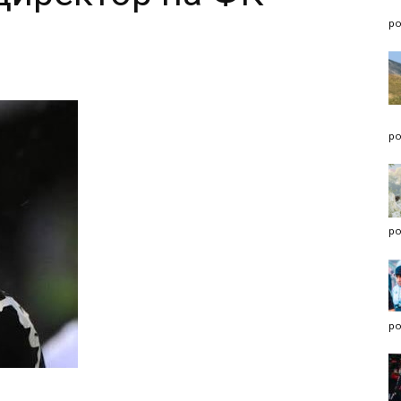
po
po
po
po