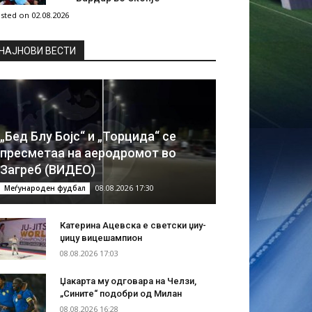
sted on 02.08.2026
НAЈНОВИ ВЕСТИ
„Бед Блу Бојс“ и „Торцида“ се
пресметаа на аеродромот во
Загреб (ВИДЕО)
08.08.2026 17:30
Меѓународен фудбал
Катерина Ацевска е светски џиу-
џицу вицешампион
08.08.2026 17:03
Џакарта му одговара на Челзи,
„Сините“ подобри од Милан
08.08.2026 16:28