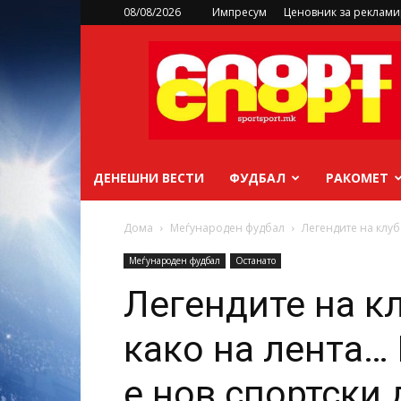
08/08/2026
Импресум
Ценовник за реклам
sportsport.mk
ДЕНЕШНИ ВЕСТИ
ФУДБАЛ
РАКОМЕТ
Дома
Меѓународен фудбал
Легендите на клуб
Меѓународен фудбал
Останато
Легендите на к
како на лента…
е нов спортски