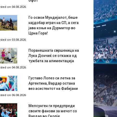
офот
sted on 04.08.2026
Го освои Мундијалот, беше
најдобар играч на СП, а сега
јава коњи на Дурмитор во
Црна Гора!
sted on 03.08.2026
Поранешната свршеница на
Лука Дончиќ се откажа од
тужбата за алиментација
sted on 04.08.2026
Густаво Лопез си летна за
Аргентина, Вардар остана
вез асистентот на Фабијани
sted on 06.08.2026
Мелсунген ги предупреди
своите фанови за мечот со
Вардар во Скопје