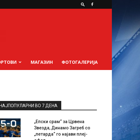
ОРТОВИ
МАГАЗИН
ФОТОГАЛЕРИЈА
НАЈПОПУЛАРНИ ВО 7 ДЕНА
„Епски срам“ за Црвена
Звезда, Динамо Загреб со
„петарда“ го најави плеј-