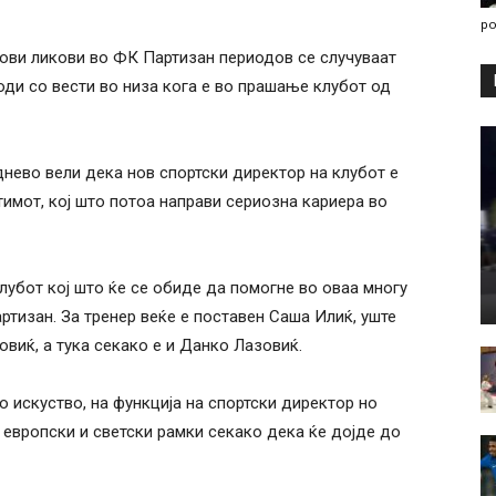
po
нови ликови во ФК Партизан периодов се случуваат
оди со вести во низа кога е во прашање клубот од
нево вели дека нов спортски директор на клубот е
имот, кој што потоа направи сериозна кариера во
клубот кој што ќе се обиде да помогне во оваа многу
артизан. За тренер веќе е поставен Саша Илиќ, уште
овиќ, а тука секако е и Данко Лазовиќ.
о искуство, на функција на спортски директор но
европски и светски рамки секако дека ќе дојде до