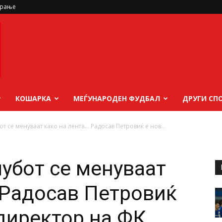
ирање
КОШАРКА
МЕЃУНАРОДЕН ФУДБАЛ
ДРУГИ СП
от се менуваат како на лента… Радосав Петровиќ е нов...
лубот се менуваат
 Радосав Петровиќ
 директор на ФК