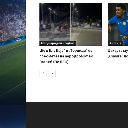
Меѓународен фудбал
Англија
„Бед Блу Бојс“ и „Торцида“ се
Џакарта му
пресметаа на аеродромот во
„Сините“ п
Загреб (ВИДЕО)