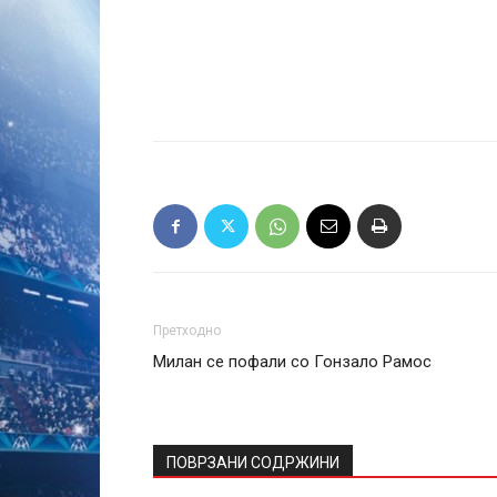
Претходно
Милан се пофали со Гонзало Рамос
ПОВРЗАНИ СОДРЖИНИ