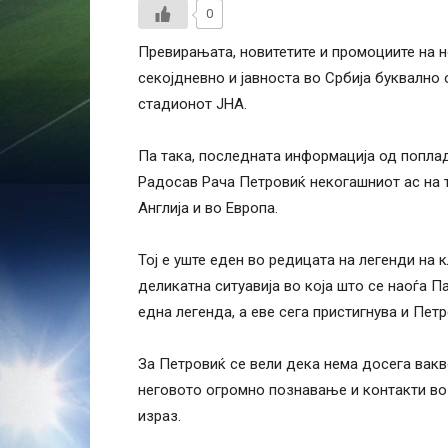
0
Превирањата, новитетите и промоциите на 
секојдневно и јавноста во Србија буквално 
стадионот ЈНА.
Па така, последната информација од поплад
Радосав Рача Петровиќ некогашниот ас на т
Англија и во Европа.
Тој е уште еден во редицата на легенди на 
деликатна ситуавија во која што се наоѓа П
една легенда, а еве сега пристигнува и Петр
За Петровиќ се вели дека нема досега вакв
неговото огромно познавање и контакти во 
израз.