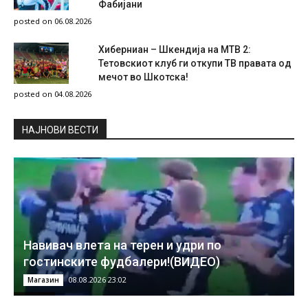
Фабијани
posted on 06.08.2026
Хиберниан – Шкендија на МТВ 2:
Тетовскиот клуб ги откупи ТВ правата од
мечот во Шкотска!
posted on 04.08.2026
НAЈНОВИ ВЕСТИ
Навивач влета на терен и удри по
гостинските фудбалери!(ВИДЕО)
08.08.2026 23:02
Магазин