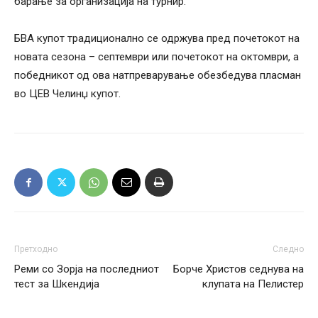
барање за организација на турнир.
БВА купот традиционално се одржува пред почетокот на
новата сезона – септември или почетокот на октомври, а
победникот од ова натпреварување обезбедува пласман
во ЦЕВ Челинџ купот.
Претходно
Следно
Реми со Зорја на последниот
Борче Христов седнува на
тест за Шкендија
клупата на Пелистер