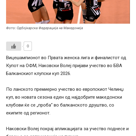
Фото: Одбојкарска Федерација на Македонија
0
Вицешампионот во Првата женска лига и финалистот од
Купот на ОФМ, Наковски Волеј пријави учество во БВА
Балканскиот клупски куп 2026.
По ланското премиерно учество во европскиот Челинџ
куп, во новата сезона еден од најдобрите македонски
клубови ќе се „проба“ во балканското друштво, со
екипите од регионот.
Наковски Волеј покрај апликацијата за учество поднесе и