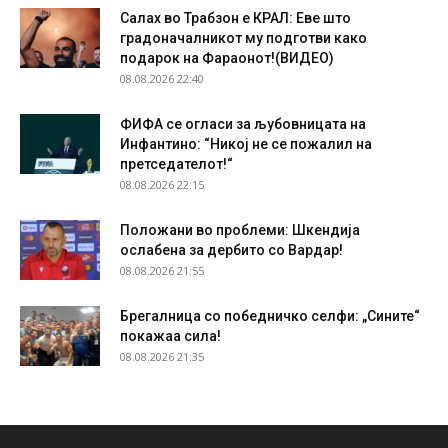
Салах во Трабзон е КРАЛ: Еве што
градоначалникот му подготви како
подарок на Фараонот!(ВИДЕО)
08.08.2026 22:40
ФИФА се огласи за љубовницата на
Инфантино: “Никој не се пожалил на
претседателот!“
08.08.2026 22:15
Положани во проблеми: Шкендија
ослабена за дербито со Вардар!
08.08.2026 21:55
Брегалница со победничко селфи: „Сините“
покажаа сила!
08.08.2026 21:35