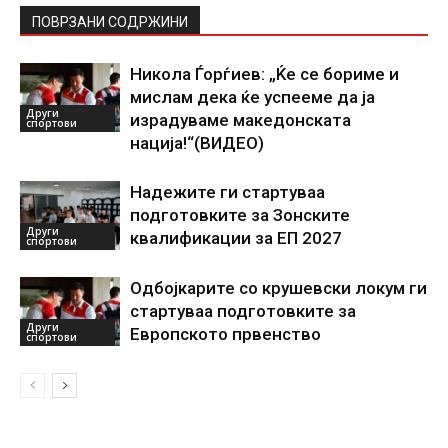
ПОВРЗАНИ СОДРЖИНИ
Никола Ѓорѓиев: „Ќе се бориме и
мислам дека ќе успееме да ја
Други
израдуваме македонската
спортови
нација!“(ВИДЕО)
Надежите ги стартуваа
подготовките за Зонските
Други
квалификации за ЕП 2027
спортови
Одбојкарите со крушевски локум ги
стартуваа подготовките за
Други
Европското првенство
спортови