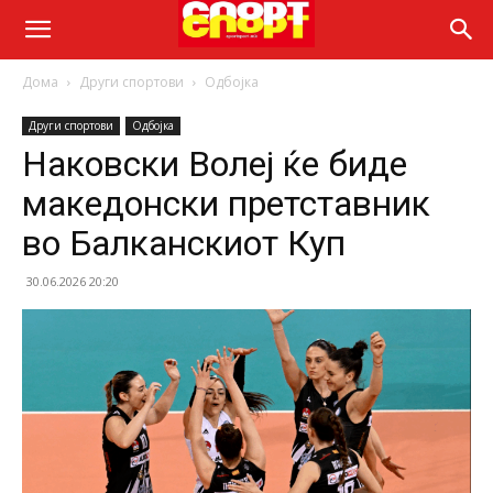
Дома
Други спортови
Одбојка
Други спортови
Одбојка
Наковски Волеј ќе биде
македонски претставник
во Балканскиот Куп
30.06.2026 20:20