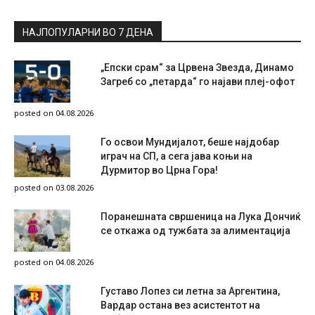
НАЈПОПУЛАРНИ ВО 7 ДЕНА
„Епски срам“ за Црвена Звезда, Динамо
Загреб со „петарда“ го најави плеј-офот
posted on 04.08.2026
Го освои Мундијалот, беше најдобар
играч на СП, а сега јава коњи на
Дурмитор во Црна Гора!
posted on 03.08.2026
Поранешната свршеница на Лука Дончиќ
се откажа од тужбата за алиментација
posted on 04.08.2026
Густаво Лопез си летна за Аргентина,
Вардар остана вез асистентот на