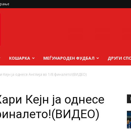
ирање
КОШАРКА
МЕЃУНАРОДЕН ФУДБАЛ
ДРУГИ СП
 Кејн ја однесе Англија во 1/8 финалето!(ВИДЕО)
ари Кејн ја однесе
 финалето!(ВИДЕО)