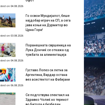
офот
sted on 04.08.2026
Го освои Мундијалот, беше
најдобар играч на СП, а сега
јава коњи на Дурмитор во
Црна Гора!
sted on 03.08.2026
Поранешната свршеница на
Лука Дончиќ се откажа од
тужбата за алиментација
sted on 04.08.2026
Густаво Лопез си летна за
Аргентина, Вардар остана
вез асистентот на Фабијани
sted on 06.08.2026
Се подготвува спектакл на
Здравко Чолиќ но теренот
во Битола е безбеден