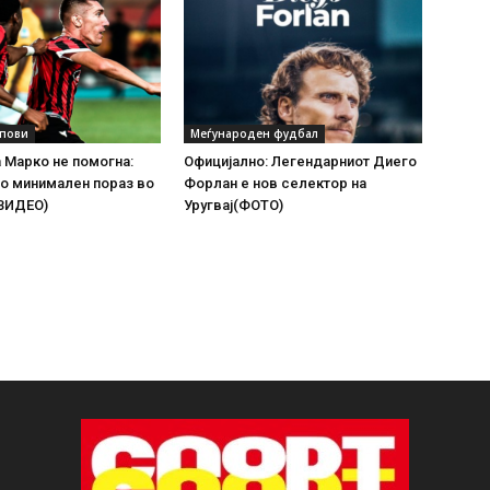
упови
Меѓународен фудбал
а Марко не помогна:
Официјално: Легендарниот Диего
о минимален пораз во
Форлан е нов селектор на
(ВИДЕО)
Уругвај(ФОТО)