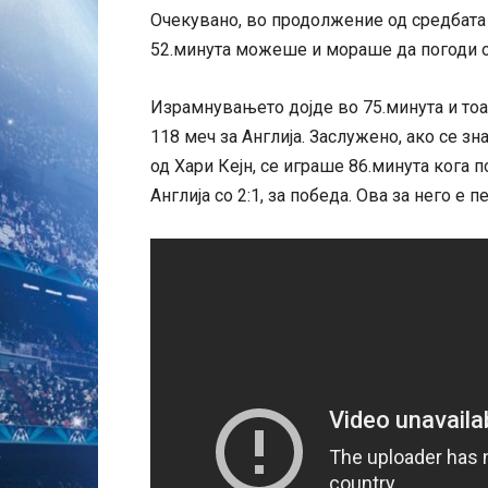
Очекувано, во продолжение од средбата 
52.минута можеше и мораше да погоди о
Израмнувањето дојде во 75.минута и тоа 
118 меч за Англија. Заслужено, ако се з
од Хари Кејн, се играше 86.минута кога п
Англија со 2:1, за победа. Ова за него е п