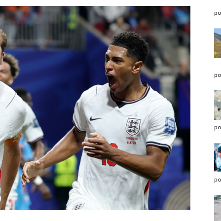
po
po
po
po