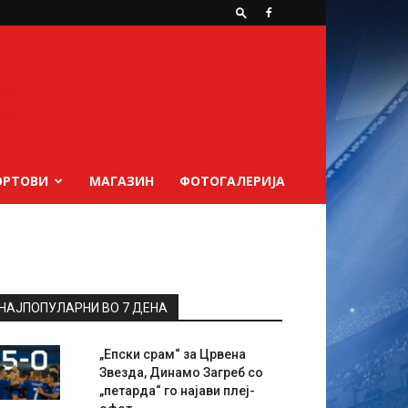
ОРТОВИ
МАГАЗИН
ФОТОГАЛЕРИЈА
НАЈПОПУЛАРНИ ВО 7 ДЕНА
„Епски срам“ за Црвена
Звезда, Динамо Загреб со
„петарда“ го најави плеј-