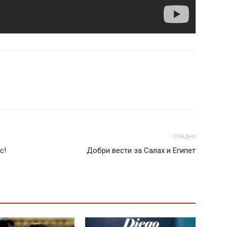
Следно
с!
Добри вести за Салах и Египет