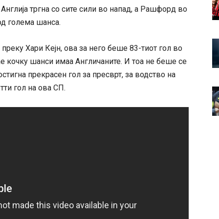
Англија тргна со сите сили во напад, а Рашфорд во
д голема шанса.
преку Хари Кејн, ова за него беше 83-тиот гол во
нае кочку шанси имаа Англичаните. И тоа не беше се
остигна прекрасен гол за пресврт, за водство на
етти гол на ова СП.