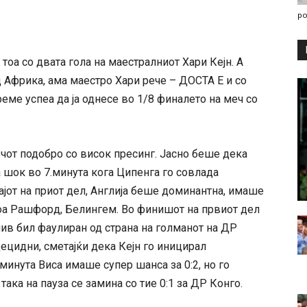
po
 тоа со двата гола на маестралниот Хари Кејн. А
д Африка, ама маестро Хари рече – ДОСТА Е и со
еме успеа да ја однесе во 1/8 финалето на меч со
ечот подобро со висок пресинг. Јасно беше дека
 шок во 7.минута кога Ципенга го совлада
рајот на приот дел, Англија беше доминантна, имаше
тоа Рашфорд, Белингем. Во финишот на првиот дел
нив бил фаулиран од страна на голманот на ДР
децидни, сметајќи дека Кејн го иницирал
минута Виса имаше супер шанса за 0:2, но го
ака на пауза се замина со тие 0:1 за ДР Конго.