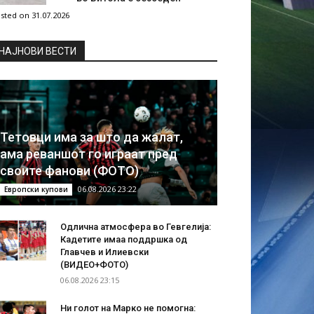
sted on 31.07.2026
НAЈНОВИ ВЕСТИ
Тетовци има за што да жалат,
ама реваншот го играат пред
своите фанови (ФОТО)
06.08.2026 23:22
Европски купови
Одлична атмосфера во Гевгелија:
Кадетите имаа поддршка од
Главчев и Илиевски
(ВИДЕО+ФОТО)
06.08.2026 23:15
Ни голот на Марко не помогна: