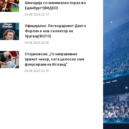
Шкендија со минимален пораз во
Единбург!(ВИДЕО)
06.08.2026 22:57
Официјално: Легендарниот Диего
Форлан е нов селектор на
Уругвај(ФОТО)
06.08.2026 22:30
Стојановски: „Го направивме
првиот чекор, сега целосно сме
фокусирани на Исланд“
06.08.2026 22:10