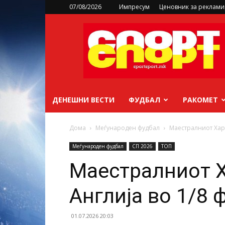
07/08/2026
Импресум
Ценовник за реклам
sportsport.mk
ДЕНЕШНИ ВЕСТИ
ФУДБАЛ
РАКОМЕТ
Дома
Меѓународен фудбал
Маестралниот Хари
Меѓународен фудбал
СП 2026
ТОП
Маестралниот Х
Англија во 1/8
01.07.2026 20:03