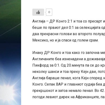
0
Англија – ДР Конго 2:1 и тоа со пресврт и
беше по првиот дел 0:1 за селекцијата о
два прекрасни голови во второто полувр
Мексико, но и ја спаси од голем срам.
Инаку ДР Конго и тоа како го започна м
Англичаните беа изненадени а доживеаја
Пикфорд за 0:1. Од 20.минута па се до к
неколку шанси и тоа преку Кејн две, по
Англија бараше пенал, кога Кејн според 
Конго. Сепак ВАР и главниот судија беа 
прекршокот и затоа немало пенал. Во 42.
погоди левиот дирек на Африканците, па т