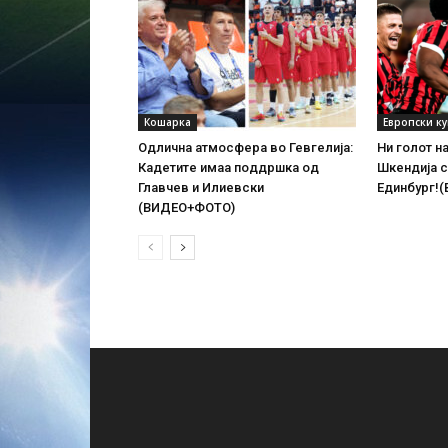
Кошарка
Европски к
Одлична атмосфера во Гевгелија:
Ни голот н
Кадетите имаа поддршка од
Шкендија с
Главчев и Илиевски
Единбург!
(ВИДЕО+ФОТО)