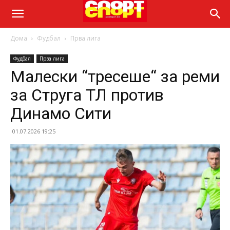
Дома
Фудбал
Прва лига
Фудбал
Прва лига
Малески “тресеше“ за реми
за Струга ТЛ против
Динамо Сити
01.07.2026 19:25