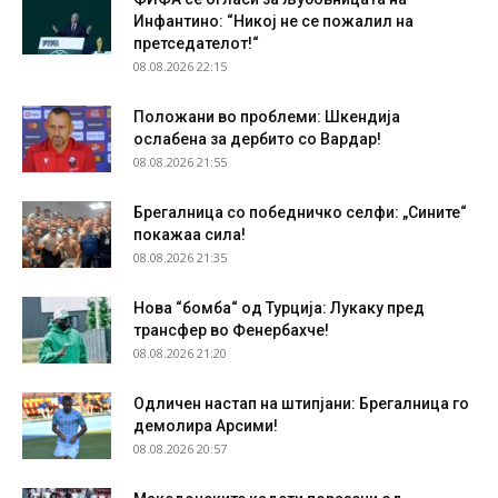
Инфантино: “Никој не се пожалил на
претседателот!“
08.08.2026 22:15
Положани во проблеми: Шкендија
ослабена за дербито со Вардар!
08.08.2026 21:55
Брегалница со победничко селфи: „Сините“
покажаа сила!
08.08.2026 21:35
Нова “бомба“ од Турција: Лукаку пред
трансфер во Фенербахче!
08.08.2026 21:20
Одличен настап на штипјани: Брегалница го
демолира Арсими!
08.08.2026 20:57