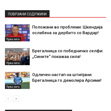
ПОВРЗАНИ СОДРЖИНИ
Положани во проблеми: Шкендија
ослабена за дербито со Вардар!
Прва лига
Брегалница со победничко селфи:
„Сините“ покажаа сила!
Прва лига
Одличен настап на штипјани:
Брегалница го демолира Арсими!
Прва лига