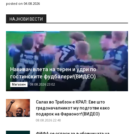
posted on 04.08.2026
НAЈНОВИ ВЕСТИ
Навивач влета на терен и удри по
гостинските фудбалери!(ВИДЕО)
08.08.2026 23:02
Магазин
Салах во Трабзон е КРАЛ: Еве што
градоначалникот му подготви како
подарок на Фараонот!(ВИДЕО)
08.08.2026 22:40
ФИФА се огласи за љубовницата на