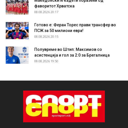
Македонските кадети поразени од
фаворитот Хрватска
08.08.2026 20:17
Готово е: Феран Торес прави трансфер во
ПСЖ за 50 милиони евра!
08.08.2026 20:15
Полувреме во Штип: Максимов со
асистенција и гол за 2:0 за Брегалница
08.08.2026 19:50