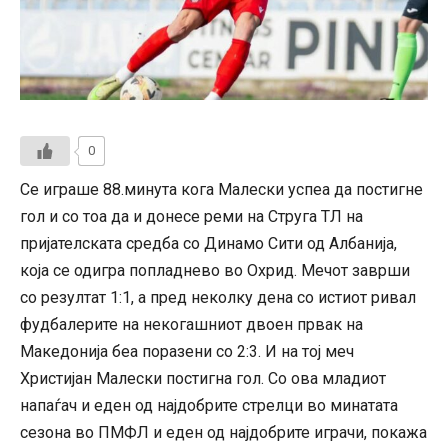
0
Се играше 88.минута кога Малески успеа да постигне
гол и со тоа да и донесе реми на Струга ТЛ на
пријателската средба со Динамо Сити од Албанија,
која се одигра попладнево во Охрид. Мечот заврши
со резултат 1:1, а пред неколку дена со истиот ривал
фудбалерите на некогашниот двоен првак на
Македонија беа поразени со 2:3. И на тој меч
Христијан Малески постигна гол. Со ова младиот
напаѓач и еден од најдобрите стрелци во минатата
сезона во ПМФЛ и еден од најдобрите играчи, покажа