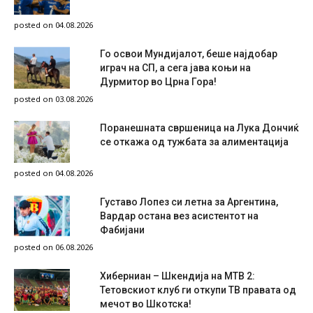
posted on 04.08.2026
Го освои Мундијалот, беше најдобар
играч на СП, а сега јава коњи на
Дурмитор во Црна Гора!
posted on 03.08.2026
Поранешната свршеница на Лука Дончиќ
се откажа од тужбата за алиментација
posted on 04.08.2026
Густаво Лопез си летна за Аргентина,
Вардар остана вез асистентот на
Фабијани
posted on 06.08.2026
Хиберниан – Шкендија на МТВ 2:
Тетовскиот клуб ги откупи ТВ правата од
мечот во Шкотска!