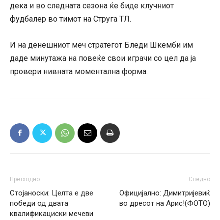
дека и во следната сезона ќе биде клучниот
фудбалер во тимот на Струга ТЛ.
И на денешниот меч стратегот Бледи Шкемби им
даде минутажа на повеќе свои играчи со цел да ја
провери нивната моментална форма.
Претходно
Следно
Стојаноски: Целта е две
Официјално: Димитријевиќ
победи од двата
во дресот на Арис!(ФОТО)
квалификациски мечеви