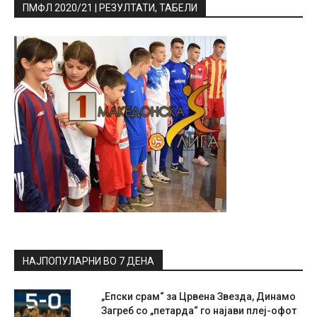
ПМФЛ 2020/21 | РЕЗУЛТАТИ, ТАБЕЛИ
НАЈПОПУЛАРНИ ВО 7 ДЕНА
„Епски срам“ за Црвена Звезда, Динамо
Загреб со „петарда“ го најави плеј-офот