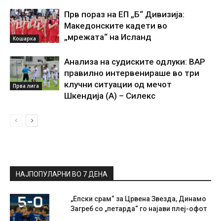
Прв пораз на ЕП „Б“ Дивизија:
Македонските кадети во
„мрежата“ на Исланд
Кошарка
Анализа на судиските одлуки: ВАР
правилно интервенираше во три
клучни ситуации од мечот
Прва лига
Шкендија (А) – Силекс
НАЈПОПУЛАРНИ ВО 7 ДЕНА
„Епски срам“ за Црвена Звезда, Динамо
Загреб со „петарда“ го најави плеј-офот