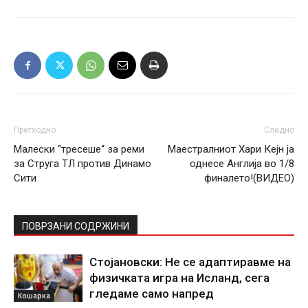
Претходно
Следно
Малески “тресеше“ за реми
Маестралниот Хари Кејн ја
за Струга ТЛ против Динамо
однесе Англија во 1/8
Сити
финалето!(ВИДЕО)
ПОВРЗАНИ СОДРЖИНИ
Стојановски: Не се адаптиравме на
физичката игра на Исланд, сега
гледаме само напред
Кошарка