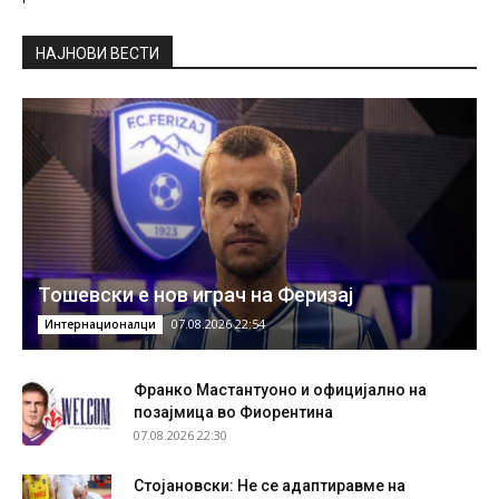
НAЈНОВИ ВЕСТИ
Тошевски е нов играч на Феризај
07.08.2026 22:54
Интернационалци
Франко Мастантуоно и официјално на
позајмица во Фиорентина
07.08.2026 22:30
Стојановски: Не се адаптиравме на