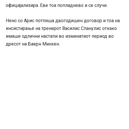
официјализира. Еве тоа попладнево и се случи.
Нено со Арис потпиша двогодишен договор и тоа на
инсистирање на тренерот Василис Спанулис откако
имаше одлични настапи во изминатиот период во
дресот на Баерн Минхен.