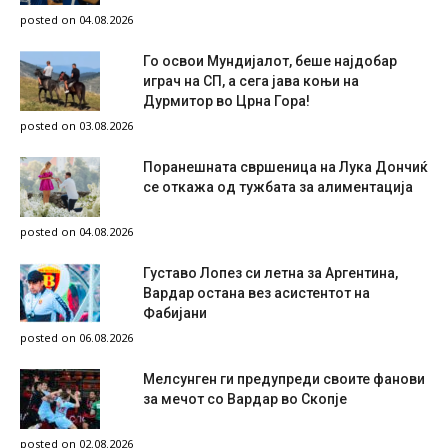
posted on 04.08.2026
Го освои Мундијалот, беше најдобар
играч на СП, а сега јава коњи на
Дурмитор во Црна Гора!
posted on 03.08.2026
Поранешната свршеница на Лука Дончиќ
се откажа од тужбата за алиментација
posted on 04.08.2026
Густаво Лопез си летна за Аргентина,
Вардар остана вез асистентот на
Фабијани
posted on 06.08.2026
Мелсунген ги предупреди своите фанови
за мечот со Вардар во Скопје
posted on 02.08.2026