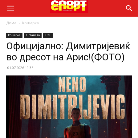
Дома
Кошарка
Кошарка
Останато
ТОП
Официјално: Димитријевиќ
во дресот на Арис!(ФОТО)
01.07.2026 19:36