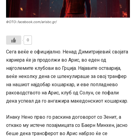
ФОТО:.facebook.com/arisbc.gr/
0
Сега веќе е официјално. Ненад Димитријевиќ својата
кариера ќе ја продолжи во Арис, во еден од
најголемите клубови во Грција. Најавите остварија,
веќе неколку дена се шпекулираше за овој транфер
на нашиот најдобар кошаркар, и еве попладнево
раководството на Арис, клуб од Солун, се пофали
дека успеал да го ангажира македонскиот кошаркар.
Инаку Нено прво го раскина договорот со Зенит, а
откако му истече позајмицата со Баерн Минхен, јасно
беше дека трансферот во Арис набрзо ќе се