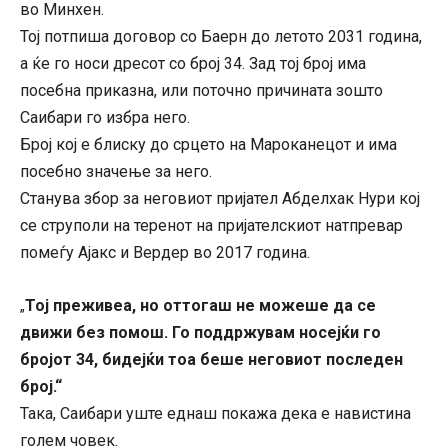
во Минхен.
Тој потпиша договор со Баерн до летото 2031 година,
а ќе го носи дресот со број 34. Зад тој број има
посебна приказна, или поточно причината зошто
Саибари го избра него.
Број кој е блиску до срцето на Мароканецот и има
посебно значење за него.
Станува збор за неговиот пријател Абделхак Нури кој
се струполи на теренот на пријателскиот натпревар
помеѓу Ајакс и Вердер во 2017 година.
Тој преживеа, но оттогаш не можеше да се
„
движи без помош. Го поддржувам носејќи го
бројот 34, бидејќи тоа беше неговиот последен
број.“
Така, Саибари уште еднаш покажа дека е навистина
голем човек.