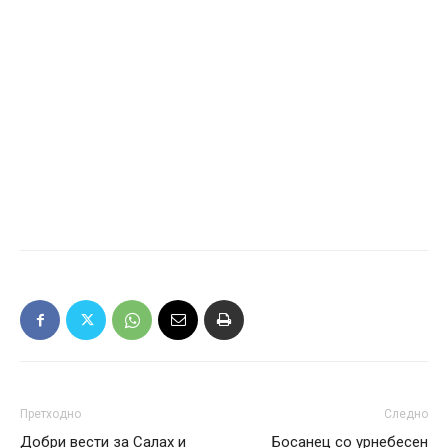
Претходно
Следно
Добри вести за Салах и
Босанец со урнебесен