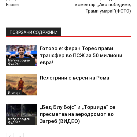
Египет
коментар: „Ако победиме,
Трамп умира!“(ФОТО)
ПОВРЗАНИ СОДРЖИНИ
Готово е: Феран Торес прави
трансфер во ПСЖ за 50 милиони
Меѓународен
евра!
фудбал
Пелегрини е верен на Рома
Италија
„Бед Блу Бојс“ и „Торцида“ се
пресметаа на аеродромот во
Меѓународен
Загреб (ВИДЕО)
фудбал