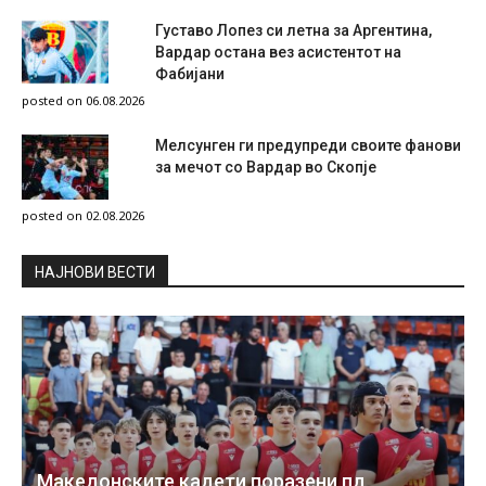
Густаво Лопез си летна за Аргентина,
Вардар остана вез асистентот на
Фабијани
posted on 06.08.2026
Мелсунген ги предупреди своите фанови
за мечот со Вардар во Скопје
posted on 02.08.2026
НAЈНОВИ ВЕСТИ
Македонските кадети поразени пд