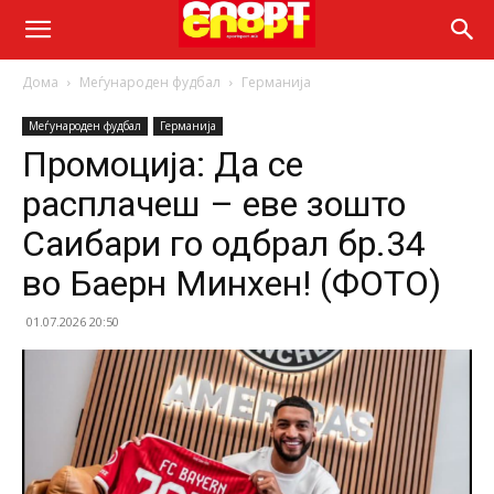
Дома
Меѓународен фудбал
Германија
Меѓународен фудбал
Германија
Промоција: Да се
расплачеш – еве зошто
Саибари го одбрал бр.34
во Баерн Минхен! (ФОТО)
01.07.2026 20:50