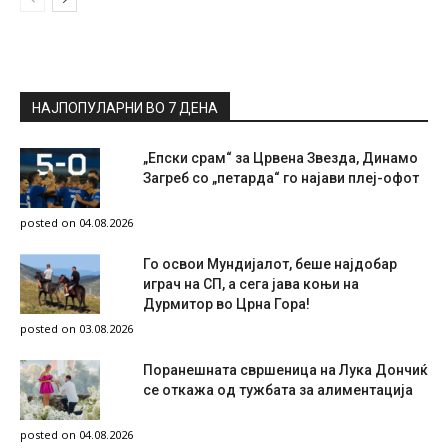
НАЈПОПУЛАРНИ ВО 7 ДЕНА
„Епски срам“ за Црвена Звезда, Динамо
Загреб со „петарда“ го најави плеј-офот
posted on 04.08.2026
Го освои Мундијалот, беше најдобар
играч на СП, а сега јава коњи на
Дурмитор во Црна Гора!
posted on 03.08.2026
Поранешната свршеница на Лука Дончиќ
се откажа од тужбата за алиментација
posted on 04.08.2026