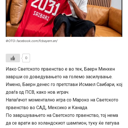
ФОТО:.facebook.com/fcbayern.en/
0
Иако Светското првенство е во тек, Баерн Минхен
заврши со доведувањето на големо засилување.
Имено, Баерн денес го претстави Исмаел Саибари, кој
доаѓа од ПСВ, како нов играч.
Напаѓачот моментално игра со Мароко на Светското
првенство во САД, Мексико и Канада.
По завршувањето на Светското првенство, тој нема
да се врати во холандскиот шампион, туку ќе патува