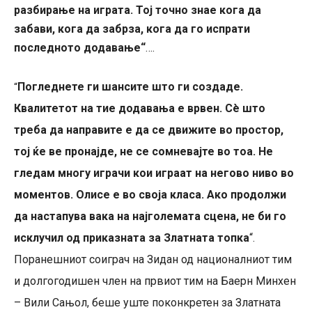
разбирање на играта. Тој точно знае кога да
забави, кога да забрза, кога да го испрати
последното додавање“
….
Погледнете ги шансите што ги создаде.
“
Квалитетот на тие додавања е врвен. Сè што
треба да направите е да се движите во простор,
тој ќе ве пронајде, не се сомневајте во тоа. Не
гледам многу играчи кои играат на негово ниво во
моментов. Олисе е во своја класа. Ако продолжи
да настапува вака на најголемата сцена, не би го
исклучил од приказната за Златната топка
“.
Поранешниот соиграч на Зидан од националниот тим
и долгогодишен член на првиот тим на Баерн Минхен
– Вили Сањол, беше уште поконкретен за Златната