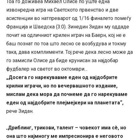
Тоа го доживеа Михаел Олисе по уште една
извонредна игра на Светското првенство и две
асистенции во натпреварот од 1/16 финалето помеѓу
Франција и Шведска (3:0). Зинедин Зидан му оддаде
почит на одличниот крилен играч на Баерн, кој не е
баш познат по тоа што лесно се возбудува и токму
така, дава комплименти. Тој рече дека лесно може да
го замисли Олисе да биде крунисан за најдобар
фудбалер на светот во октомври…
„Досега го нарекувавме еден од најдобрите
крилни играчи, но по вечервашното издание,
мислам дека мора да почнеме да го нарекуваме
еден од најдобрите плејмејкери на планетата“,
рече Зидан.
Дриблинг, трикови, талент – човекот има сè, но
„
она што најмногу ме импресионира е неговото