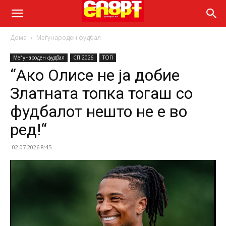
Дома
Меѓународен фудбал
Меѓународен фудбал
СП 2026
ТОП
“Ако Олисе не ја добие
Златната топка тогаш со
фудбалот нешто не е во
ред!“
02.07.2026 8:45