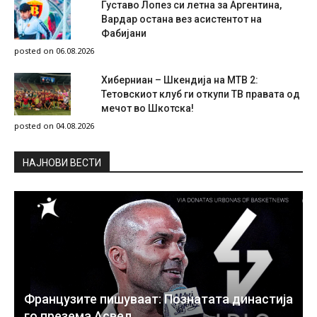
Густаво Лопез си летна за Аргентина,
Вардар остана вез асистентот на
Фабијани
posted on 06.08.2026
Хиберниан – Шкендија на МТВ 2:
Тетовскиот клуб ги откупи ТВ правата од
мечот во Шкотска!
posted on 04.08.2026
НAЈНОВИ ВЕСТИ
Французите пишуваат: Познатата династија
го презема Асвел