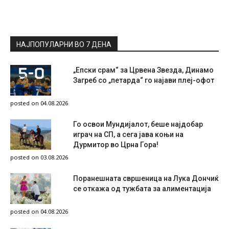
НАЈПОПУЛАРНИ ВО 7 ДЕНА
„Епски срам“ за Црвена Звезда, Динамо
Загреб со „петарда“ го најави плеј-офот
posted on 04.08.2026
Го освои Мундијалот, беше најдобар
играч на СП, а сега јава коњи на
Дурмитор во Црна Гора!
posted on 03.08.2026
Поранешната свршеница на Лука Дончиќ
се откажа од тужбата за алиментација
posted on 04.08.2026