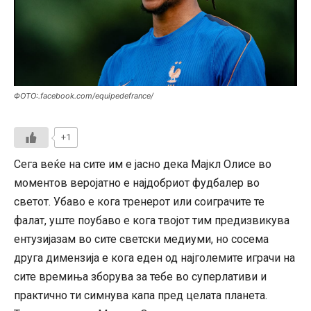
ФОТО:.facebook.com/equipedefrance/
+1
Сега веќе на сите им е јасно дека Мајкл Олисе во
моментов веројатно е најдобриот фудбалер во
светот. Убаво е кога тренерот или соиграчите те
фалат, уште поубаво е кога твојот тим предизвикува
ентузијазам во сите светски медиуми, но сосема
друга димензија е кога еден од најголемите играчи на
сите времиња зборува за тебе во суперлативи и
практично ти симнува капа пред целата планета.