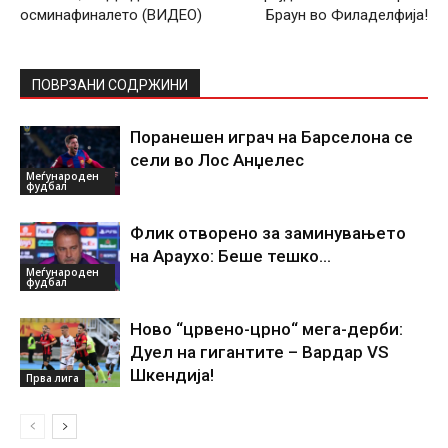
осминафиналето (ВИДЕО)
Браун во Филаделфија!
ПОВРЗАНИ СОДРЖИНИ
Поранешен играч на Барселона се
сели во Лос Анџелес
Меѓународен
фудбал
Флик отворено за заминувањето
на Араухо: Беше тешко…
Меѓународен
фудбал
Ново “црвено-црно“ мега-дерби:
Дуел на гигантите – Вардар VS
Шкендија!
Прва лига