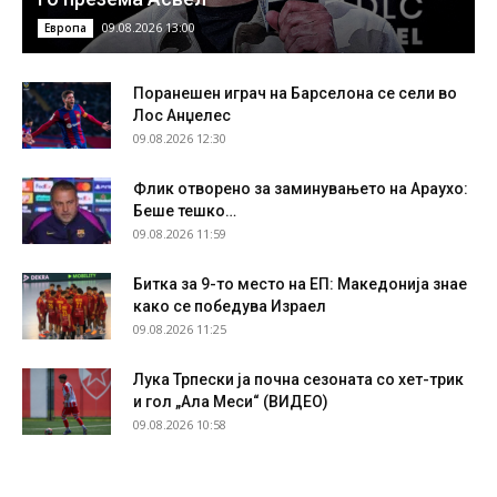
09.08.2026 13:00
Европа
Поранешен играч на Барселона се сели во
Лос Анџелес
09.08.2026 12:30
Флик отворено за заминувањето на Араухо:
Беше тешко…
09.08.2026 11:59
Битка за 9-то место на ЕП: Македонија знае
како се победува Израел
09.08.2026 11:25
Лука Трпески ја почна сезоната со хет-трик
и гол „Ала Меси“ (ВИДЕО)
09.08.2026 10:58