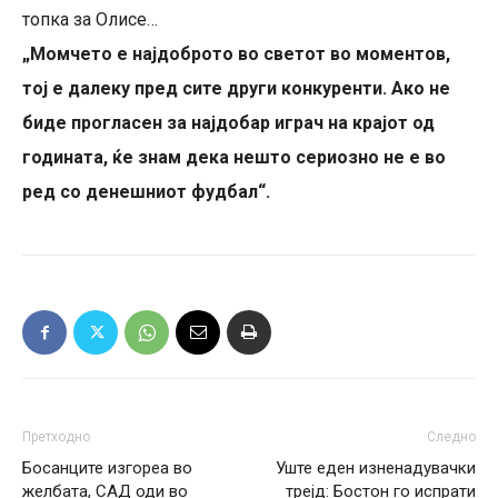
топка за Олисе…
„Момчето е најдоброто во светот во моментов,
тој е далеку пред сите други конкуренти. Ако не
биде прогласен за најдобар играч на крајот од
годината, ќе знам дека нешто сериозно не е во
ред со денешниот фудбал“.
Претходно
Следно
Босанците изгореа во
Уште еден изненадувачки
желбата, САД оди во
трејд: Бостон го испрати