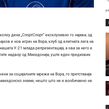
po
колку дена „СпортСпорт“ ексклузивно го најави, од
јков е нов играч на Вора, клуб од елитната лига на
 нашата У-21 млада репрезентација, а ова за него е
тите надвор од Македонија, уште еден предизвик
ени за социјалните мрежи на Вора, го претставија
со македонско знаме, нешто што не е вообичаено на