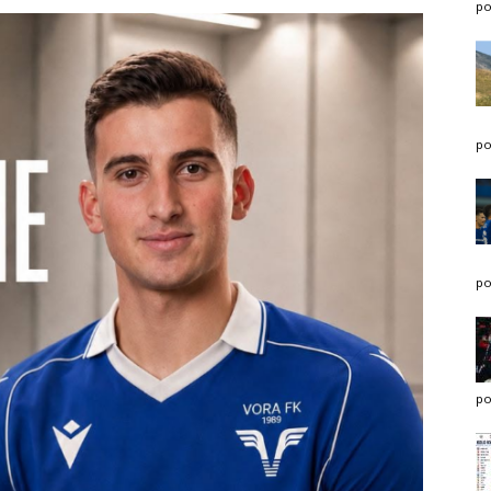
po
po
po
po