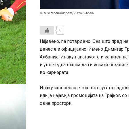
ФОТО:.facebook.com/VORA.Futboll/
0
Најавено, па потврдено. Она што пред не
денес е и официјално. Имено Димитар Тра
Албанија. Инаку напаѓачот е и капитен на
и уште една шанса да ги искаже квалите
во кариерата.
Инаку интересно е тоа што луѓето задолж
или ја најавија промоцијата на Трајков 
овие простори.