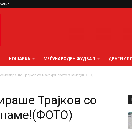
ирање
КОШАРКА
МЕЃУНАРОДЕН ФУДБАЛ
ДРУГИ СП
ромовираше Трајков со македонското знаме!(ФОТО)
ираше Трајков со
знаме!(ФОТО)