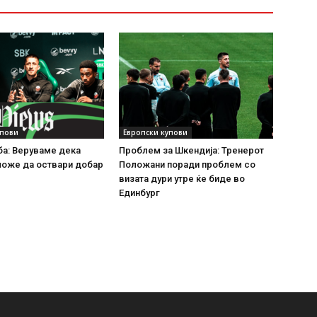
упови
Европски купови
ба: Веруваме дека
Проблем за Шкендија: Тренерот
може да оствари добар
Положани поради проблем со
визата дури утре ќе биде во
Единбург