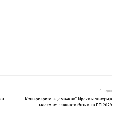
Следно
ви
Кошаркарите ја „смачкаа“ Ирска и заверија
место во главната битка за ЕП 2029