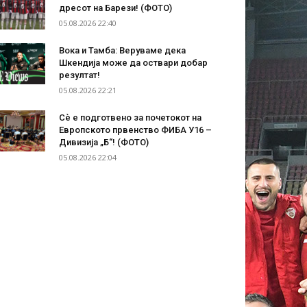
дресот на Барези! (ФОТО)
05.08.2026 22:40
Вока и Тамба: Веруваме дека
Шкендија може да оствари добар
резултат!
05.08.2026 22:21
Сѐ е подготвено за почетокот на
Европското првенство ФИБА У16 –
Дивизија „Б“! (ФОТО)
05.08.2026 22:04