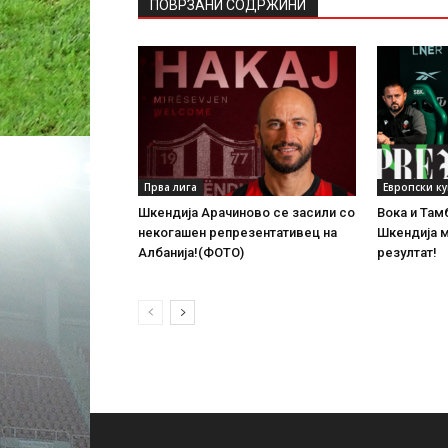
ПОВРЗАНИ СОДРЖИНИ
Прва лига
Европски к
Шкендија Арачиново се засили со
Вока и Там
некогашен репрезентативец на
Шкендија 
Албанија!(ФОТО)
резултат!