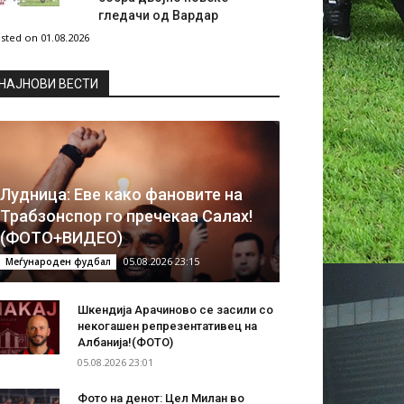
гледачи од Вардар
sted on 01.08.2026
НAЈНОВИ ВЕСТИ
Лудница: Еве како фановите на
Трабзонспор го пречекаа Салах!
(ФОТО+ВИДЕО)
05.08.2026 23:15
Меѓународен фудбал
Шкендија Арачиново се засили со
некогашен репрезентативец на
Албанија!(ФОТО)
05.08.2026 23:01
Фото на денот: Цел Милан во