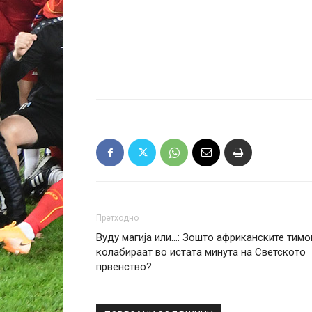
Претходно
Вуду магија или…: Зошто африканските тимо
колабираат во истата минута на Светското
првенство?