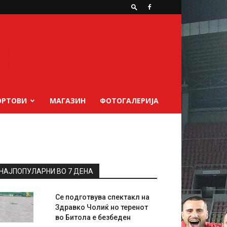
ОРТОВИ
МАГАЗИН
ФОТОГАЛЕРИЈА
НАЈПОПУЛАРНИ ВО 7 ДЕНА
Се подготвува спектакл на
Здравко Чолиќ но теренот
во Битола е безбеден