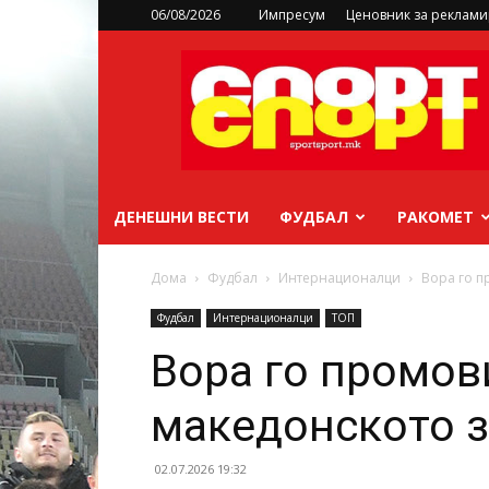
06/08/2026
Импресум
Ценовник за реклам
sportsport.mk
ДЕНЕШНИ ВЕСТИ
ФУДБАЛ
РАКОМЕТ
Дома
Фудбал
Интернационалци
Вора го п
Фудбал
Интернационалци
ТОП
Вора го промов
македонското 
02.07.2026 19:32