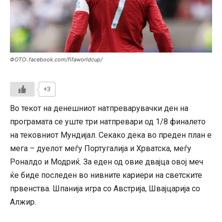
ФОТО:.facebook.com/fifaworldcup/
+3
Во текот на денешниот натпреварувачки ден на
програмата се уште три натпревари од 1/8 финалето
на тековниот Мундијал. Секако дека во преден план е
мега – дуелот меѓу Португалија и Хрватска, меѓу
Роналдо и Модриќ. За еден од овие двајца овој меч
ќе биде последен во нивните кариери на светските
првенства. Шпанија игра со Австрија, Швајцарија со
Алжир.