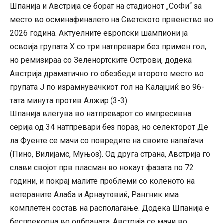
Шпанија и Австрија се борат на стадионот „СоФи“ за
место во осминафиналето на Светското првенство во
2026 година. Актуелните европски шампиони ја
освоија групата Х со три натпревари без примен гол,
но ремизираа со Зеленортските Острови, додека
Австрија драматично го обезбеди второто место во
групата Ј по израмнувачкиот гол на Калајџиќ во 96-
тата минута против Алжир (3-3).
Шпанија влегува во натпреварот со импресивна
серија од 34 натпревари без пораз, но селекторот Де
ла Фуенте се мачи со повредите на своите напаѓачи
(Пино, Вилијамс, Муњоз). Од друга страна, Австрија го
слави својот прв пласман во нокаут фазата по 72
години, и покрај малите проблеми со коленото на
ветераните Алаба и Арнаутовиќ, Рангник има
комплетен состав на располагање. Додека Шпанија е
беспрекорна во одбраната, Австрија се мачи во