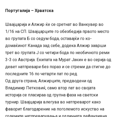
Португалија – Хрватска
Швајцарија и Алжир ќе се сретнат во Ванкувер во
1/16 на СП. Швајцарците го обезбедија првото место
во групата Б со седум бода, оставајќи го ко-
домаќинот Канада зад себе, додека Алжир заврши
трет во групата Ј со четири бода по необичното реми
3-3 со Австрија. Екипата на Мурат Јакин е во серија од
девет натпревари без пораз и се стреми да стигне до
последните 16 по четврти пат по ред.
Од друга страна, Алжирците, предводени од
Владимир Петковиќ, само втор пат во својата
историја се пласираа од групна фаза на светски
турнир. Швајцарија влегува во натпреварот како
фаворит благодарение на поголемото искуство на
големите натпреварувања и одличната дефанзивна