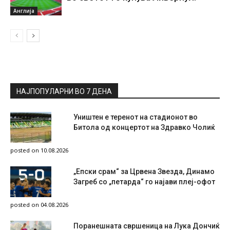
Англија
НАЈПОПУЛАРНИ ВО 7 ДЕНА
Уништен е теренот на стадионот во
Битола од концертот на Здравко Чолиќ
posted on 10.08.2026
„Епски срам“ за Црвена Звезда, Динамо
Загреб со „петарда“ го најави плеј-офот
posted on 04.08.2026
Поранешната свршеница на Лука Дончиќ