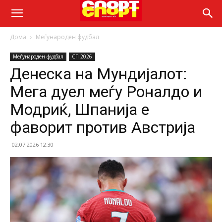
Дома
Меѓународен фудбал
Меѓународен фудбал
СП 2026
Денеска на Мундијалот:
Мега дуел меѓу Роналдо и
Модриќ, Шпанија е
фаворит против Австрија
02.07.2026 12:30