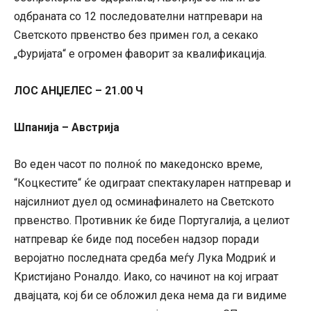
одбраната со 12 последователни натпревари на
Светското првенство без примен гол, а секако
„Фуријата“ е огромен фаворит за квалификација.
ЛОС АНЏЕЛЕС – 21.00 Ч
Шпанија – Австрија
Во еден часот по полноќ по македонско време,
“Коцкестите“ ќе одиграат спектакуларен натпревар и
најсилниот дуел од осминафиналето на Светското
првенство. Противник ќе биде Португалија, а целиот
натпревар ќе биде под посебен надзор поради
веројатно последната средба меѓу Лука Модриќ и
Кристијано Роналдо. Иако, со начинот на кој играат
двајцата, кој би се обложил дека нема да ги видиме