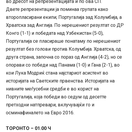
во дресот на репрезентацијата и по ова СП.
Двете репрезентации ја поминаа групата како
второпласирани екипи; Португалија зад Колумбија, а
Хрватска зад Англија. По нерешениот резултат со ДР
Конго (1-1) и победата над Узбекистан (5-0),
Португалија се пласираше понатаму по нерешениот
резултат без голови против Колумбија. Хрватска, од
друга страна, започна со пораз од Англија (4-2), но се
опорави со победи над Панама (1-0) и Гана (2-1), во
кои Лука Модриќ стана најстариот асистент во
историјата на Светските првенства. Историјата на
нивните меѓусебни средби е во корист на
Португалија, која победи во седум од десетте
претходни натпревари, вклучувајќи го и
осминафиналето на Евро 2016.
ТОРОНТО – 01.00 Ч