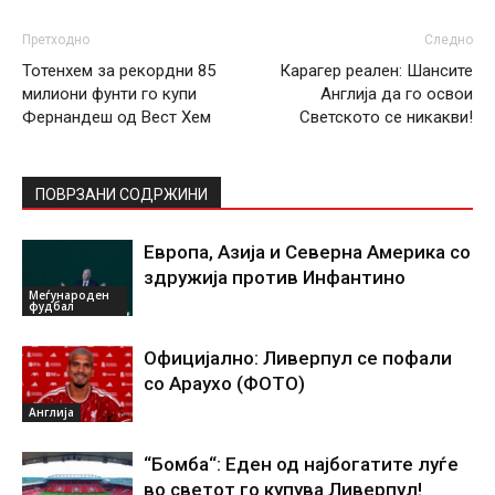
Претходно
Следно
Тотенхем за рекордни 85
Карагер реален: Шансите
милиони фунти го купи
Англија да го освои
Фернандеш од Вест Хем
Светското се никакви!
ПОВРЗАНИ СОДРЖИНИ
Европа, Азија и Северна Америка со
здружија против Инфантино
Меѓународен
фудбал
Официјално: Ливерпул се пофали
со Араухо (ФОТО)
Англија
“Бомба“: Еден од најбогатите луѓе
во светот го купува Ливерпул!