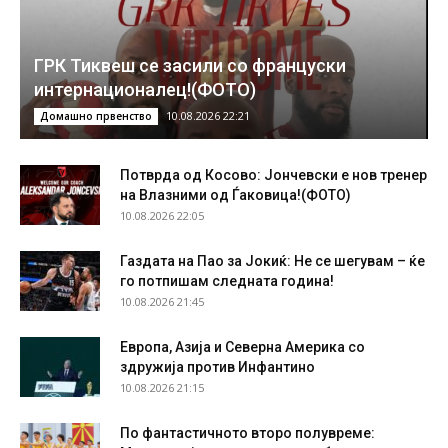
ГРК Тиквеш се засили со француски
интернационалец!(ФОТО)
10.08.2026 22:21
Домашно првенство
Потврда од Косово: Јончевски е нов тренер
на Влазними од Ѓаковица!(ФОТО)
10.08.2026 22:05
Газдата на Пао за Јокиќ: Не се шегувам – ќе
го потпишам следната година!
10.08.2026 21:45
Европа, Азија и Северна Америка со
здружија против Инфантино
10.08.2026 21:15
По фантастичното второ полувреме: