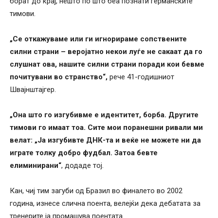
борат до крај, нешто по што беа познати германските
тимови.
„Се откажуваме или ги игнорираме сопствените
силни страни – веројатно некои луѓе не сакаат да го
слушнат ова, нашите силни страни поради кои бевме
почитувани во странство“,
рече 41-годишниот
Швајнштајгер.
„Она што го изгубивме е идентитет, борба. Другите
тимови го имаат тоа. Сите мои поранешни ривали ми
велат: „Ја изгубивте ДНК-та и веќе не можете ни да
играте толку добро фудбал. Затоа бевте
елиминирани“
, додаде тој.
Кан, чиј тим загуби од Бразил во финалето во 2002
година, изнесе слична поента, велејќи дека дебатата за
тренерите ја промашува поентата.