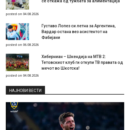
се откажа од тужбата за алиментација
posted on 04.08.2026
Густаво Лопез си летна за Аргентина,
Вардар остана вез асистентот на
Фабијани
posted on 06.08.2026
Хиберниан – Шкендија на МТВ 2:
Тетовскиот клуб ги откупи ТВ правата од
мечот во Шкотска!
posted on 04.08.2026
НAЈНОВИ ВЕСТИ