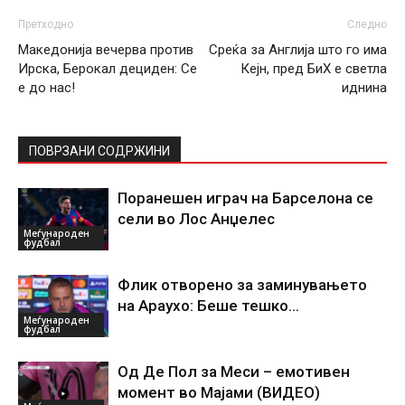
Претходно
Следно
Македонија вечерва против
Среќа за Англија што го има
Ирска, Берокал дециден: Се
Кејн, пред БиХ е светла
е до нас!
иднина
ПОВРЗАНИ СОДРЖИНИ
Поранешен играч на Барселона се
сели во Лос Анџелес
Меѓународен
фудбал
Флик отворено за заминувањето
на Араухо: Беше тешко…
Меѓународен
фудбал
Од Де Пол за Меси – емотивен
момент во Мајами (ВИДЕО)