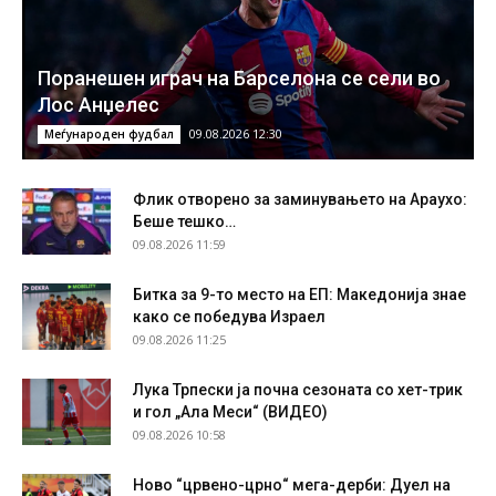
Поранешен играч на Барселона се сели во
Лос Анџелес
09.08.2026 12:30
Меѓународен фудбал
Флик отворено за заминувањето на Араухо:
Беше тешко…
09.08.2026 11:59
Битка за 9-то место на ЕП: Македонија знае
како се победува Израел
09.08.2026 11:25
Лука Трпески ја почна сезоната со хет-трик
и гол „Ала Меси“ (ВИДЕО)
09.08.2026 10:58
Ново “црвено-црно“ мега-дерби: Дуел на