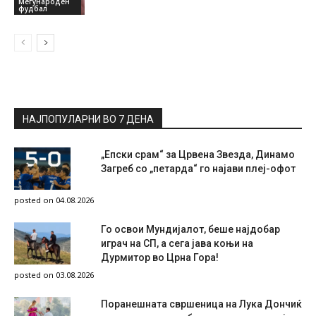
Меѓународен
фудбал
НАЈПОПУЛАРНИ ВО 7 ДЕНА
„Епски срам“ за Црвена Звезда, Динамо
Загреб со „петарда“ го најави плеј-офот
posted on 04.08.2026
Го освои Мундијалот, беше најдобар
играч на СП, а сега јава коњи на
Дурмитор во Црна Гора!
posted on 03.08.2026
Поранешната свршеница на Лука Дончиќ