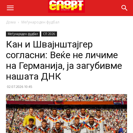
Дома
Меѓународен фудбал
Меѓународен фудбал
СП 2026
Кан и Швајнштајгер
согласни: Веќе не личиме
на Германија, ја загубивме
нашата ДНК
02.07.2026 10:45