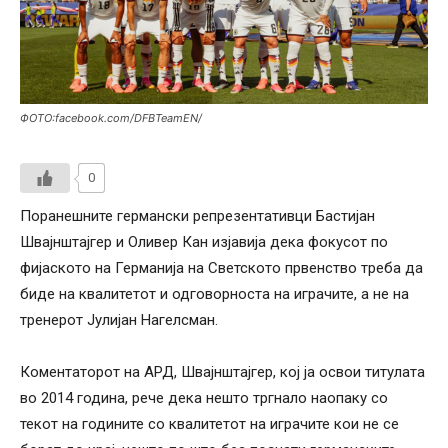
ФОТО:facebook.com/DFBTeamEN/
0
Поранешните германски репрезентативци Бастијан
Швајнштајгер и Оливер Кан изјавија дека фокусот по
фијаското на Германија на Светското првенство треба да
биде на квалитетот и одговорноста на играчите, а не на
тренерот Јулијан Нагелсман.
Коментаторот на АРД, Швајнштајгер, кој ја освои титулата
во 2014 година, рече дека нешто тргнало наопаку со
текот на годините со квалитетот на играчите кои не се