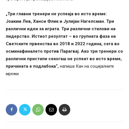
„Три главни тренери не успеаја во исто време:
Јоаким Лев, Ханси Флик и Јулијан Нагелсман. Три
различни идеи за играта. Три различни стилови на
лидерство. Истиот резултат – во групната фаза на
Светските првенства во 2018 и 2022 година, сега во
осминафиналето против Парагвај. Ако три тренери со
различни пристапи секогаш не успеат во исто време,
причината е подлабока“,
напиша Кан на социјалните
мрежи.