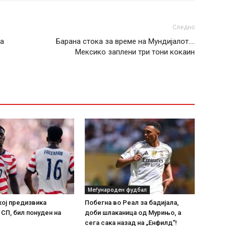
Следно
за
Барана стока за време на Мундијалот….
Мексико заплени три тони кокаин
Меѓународен фудбал
кој предизвика
Побегна во Реал за бадијала,
 СП, бил понуден на
доби шлаканица од Мурињо, а
сега сака назад на „Енфилд“!