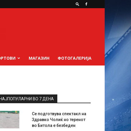
ОРТОВИ
МАГАЗИН
ФОТОГАЛЕРИЈА
НАЈПОПУЛАРНИ ВО 7 ДЕНА
Се подготвува спектакл на
Здравко Чолиќ но теренот
во Битола е безбеден