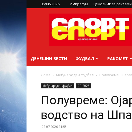
06/08/2026
Импресум
Ценовник за реклам
sportsport.mk
ДЕНЕШНИ ВЕСТИ
ФУДБАЛ
РАКОМЕТ
Дома
Меѓународен фудбал
Полувреме: Ојарза
Меѓународен фудбал
СП 2026
Полувреме: Оја
водство на Шпа
02.07.2026 21:53