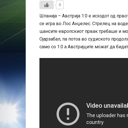
0
Шпанија – Австрија 1:0 е исходот од прв
се игра во Лос Анџелес. Стрелец на воде
шансите европскиот првак требаше и мо
Ојарзабал, па потоа во судиското продол
само со 1:0 а Австријците можат да бидат