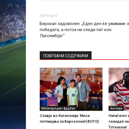
Претходно
Берокал задоволен: „Еден ден ќе уживаме 
победата, а потоа ни следи пат кон
Луксембург“
ПОВРЗАНИ СОДРЖИНИ
Меѓународен фудбал
Англија
Славје во Каталонија: Меси
Напаѓачот 
потпишува за Барселона!(ФОТО)
скандал на
Тотенхем!