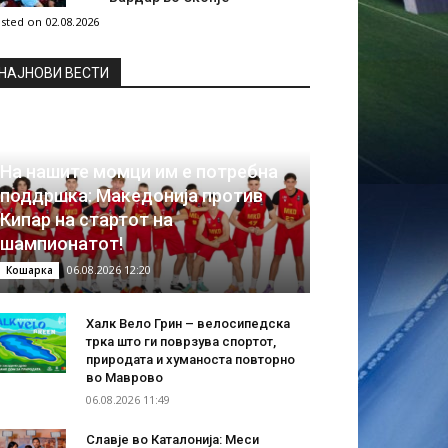
sted on 02.08.2026
НAЈНОВИ ВЕСТИ
На нашите момци им е потребна
поддршка: Македонија против
Кипар на стартот на
шампионатот!
06.08.2026 12:20
Кошарка
Халк Вело Грин – велосипедска
трка што ги поврзува спортот,
природата и хуманоста повторно
во Маврово
06.08.2026 11:49
Славје во Каталонија: Меси