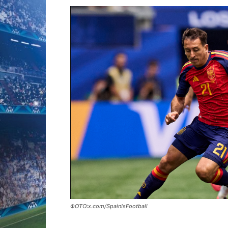
ФОТО:x.com/SpainIsFootball