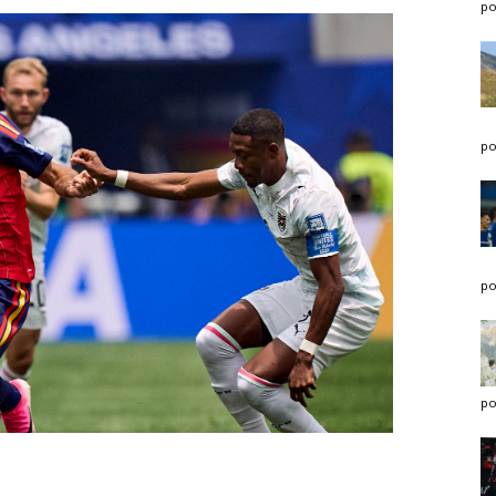
po
po
po
po