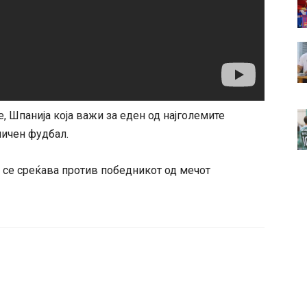
, Шпанија која важи за еден од најголемите
личен фудбал.
 се среќава против победникот од мечот