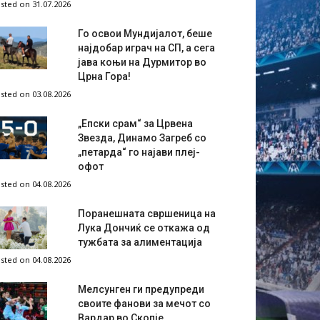
sted on 31.07.2026
Го освои Мундијалот, беше
најдобар играч на СП, а сега
јава коњи на Дурмитор во
Црна Гора!
sted on 03.08.2026
„Епски срам“ за Црвена
Звезда, Динамо Загреб со
„петарда“ го најави плеј-
офот
sted on 04.08.2026
Поранешната свршеница на
Лука Дончиќ се откажа од
тужбата за алиментација
sted on 04.08.2026
Мелсунген ги предупреди
своите фанови за мечот со
Вардар во Скопје