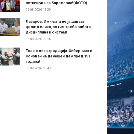
потпишува за Барселона!(ФОТО)
06.08.2026 11:29
Лазаров: Имињата не ја даваат
целата слика, за тим треба работа,
дисциплина и систем!
06.08.2026 10:56
Тоа се вика традиција: Хиберниан е
основан на денешен ден пред 151
година!
06.08.2026 10:42