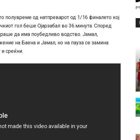
po
ото полувреме од натпреварот од 1/16 финалето кој
чкиот гол беше Ојарзабал во 36.минута. Според
раше да има поубедливо водство. Јамал,
жение на Баена и Јамал, но на пауза се замина
 и среќни.