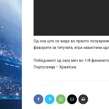
Од она што се виде во првото полувреме
фаворити за титулата, игра навистина од
Победникот од овој меч во 1/8 финалето
Португалија – Хрватска.