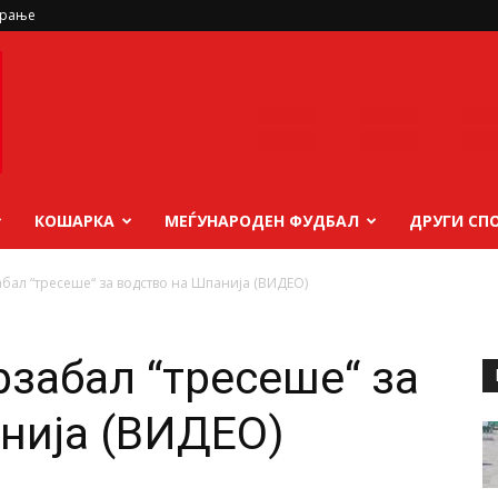
ирање
КОШАРКА
МЕЃУНАРОДЕН ФУДБАЛ
ДРУГИ СП
бал “тресеше“ за водство на Шпанија (ВИДЕО)
рзабал “тресеше“ за
нија (ВИДЕО)