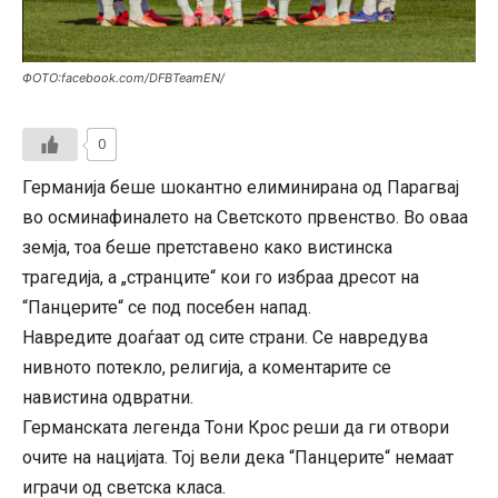
ФОТО:facebook.com/DFBTeamEN/
0
Германија беше шокантно елиминирана од Парагвај
во осминафиналето на Светското првенство. Во оваа
земја, тоа беше претставено како вистинска
трагедија, а „странците“ кои го избраа дресот на
“Панцерите“ се под посебен напад.
Навредите доаѓаат од сите страни. Се навредува
нивното потекло, религија, а коментарите се
навистина одвратни.
Германската легенда Тони Крос реши да ги отвори
очите на нацијата. Тој вели дека “Панцерите“ немаат
играчи од светска класа.