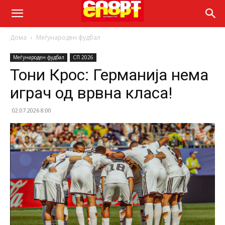
Дома
Меѓународен фудбал
Меѓународен фудбал
СП 2026
Тони Крос: Германија нема
играч од врвна класа!
02.07.2026 8:00