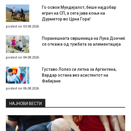
Го освои Мундијалот, беше најдобар
играч на СП, а сега јава коњи на
Дурмитор во Црна Гора!
posted on 03.08.2026
Поранешната свршеница на Лука Дончиќ
се откажа од тужбата за алиментација
posted on 04.08.2026
Густаво Лопез си летна за Аргентина,
Вардар остана вез асистентот на
Фабијани
posted on 06.08.2026
НAЈНОВИ ВЕСТИ