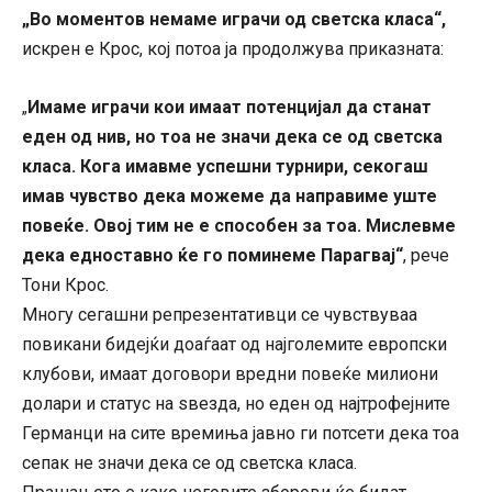
„Во моментов немаме играчи од светска класа“,
искрен е Крос, кој потоа ја продолжува приказната:
Имаме играчи кои имаат потенцијал да станат
„
еден од нив, но тоа не значи дека се од светска
класа. Кога имавме успешни турнири, секогаш
имав чувство дека можеме да направиме уште
повеќе. Овој тим не е способен за тоа. Мислевме
дека едноставно ќе го поминеме Парагвај“
, рече
Тони Крос.
Многу сегашни репрезентативци се чувствуваа
повикани бидејќи доаѓаат од најголемите европски
клубови, имаат договори вредни повеќе милиони
долари и статус на ѕвезда, но еден од најтрофејните
Германци на сите времиња јавно ги потсети дека тоа
сепак не значи дека се од светска класа.