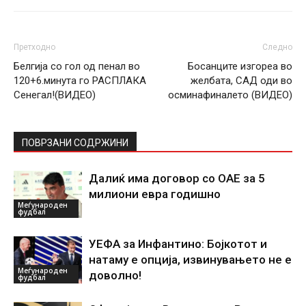
Претходно
Следно
Белгија со гол од пенал во
Босанците изгореа во
120+6.минута го РАСПЛАКА
желбата, САД оди во
Сенегал!(ВИДЕО)
осминафиналето (ВИДЕО)
ПОВРЗАНИ СОДРЖИНИ
Далиќ има договор со ОАЕ за 5
милиони евра годишно
Меѓународен
фудбал
УЕФА за Инфантино: Бојкотот и
натаму е опција, извинувањето не е
Меѓународен
доволно!
фудбал