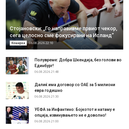
Стојановски: „Го направивме првиот чекор,
сега целосно сме фокусирани на Исланд“
06.08.2026 22:10
Кошарка
Полувреме: Добра Шкендија, без голови во
Единбург!
06.08.2026 21:48
Далиќ има договор со ОАЕ за 5 милиони
евра годишно
06.08.2026 21:30
УЕФА за Инфантино: Бојкотот и натаму е
опција, извинувањето не е доволно!
06.08.2026 21:00