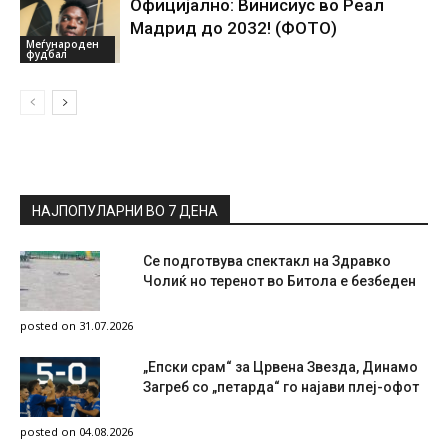
Официјално: Винисиус во Реал
Мадрид до 2032! (ФОТО)
Меѓународен
фудбал
НАЈПОПУЛАРНИ ВО 7 ДЕНА
Се подготвува спектакл на Здравко
Чолиќ но теренот во Битола е безбеден
posted on 31.07.2026
„Епски срам“ за Црвена Звезда, Динамо
Загреб со „петарда“ го најави плеј-офот
posted on 04.08.2026