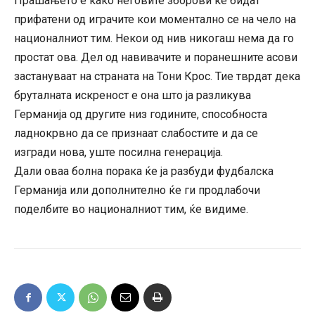
Прашањето е како неговите зборови ќе бидат
прифатени од играчите кои моментално се на чело на
националниот тим. Некои од нив никогаш нема да го
простат ова. Дел од навивачите и поранешните асови
застануваат на страната на Тони Крос. Тие тврдат дека
бруталната искреност е она што ја разликува
Германија од другите низ годините, способноста
ладнокрвно да се признаат слабостите и да се
изгради нова, уште посилна генерација.
Дали оваа болна порака ќе ја разбуди фудбалска
Германија или дополнително ќе ги продлабочи
поделбите во националниот тим, ќе видиме.