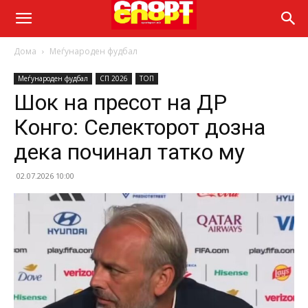
Дома
Меѓународен фудбал
Меѓународен фудбал
СП 2026
ТОП
Шок на пресот на ДР
Конго: Селекторот дозна
дека починал татко му
02.07.2026 10:00