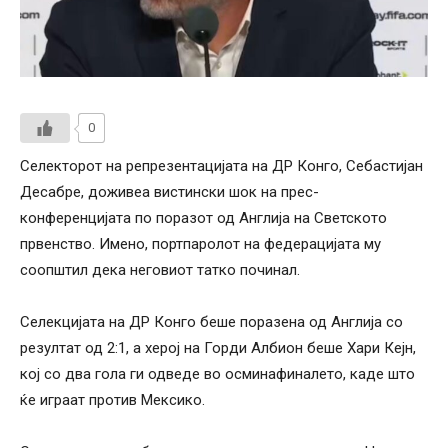
0
Селекторот на репрезентацијата на ДР Конго, Себастијан
Десабре, доживеа вистински шок на прес-
конференцијата по поразот од Англија на Светското
првенство. Имено, портпаролот на федерацијата му
соопштил дека неговиот татко починал.
Селекцијата на ДР Конго беше поразена од Англија со
резултат од 2:1, а херој на Горди Албион беше Хари Кејн,
кој со два гола ги одведе во осминафиналето, каде што
ќе играат против Мексико.