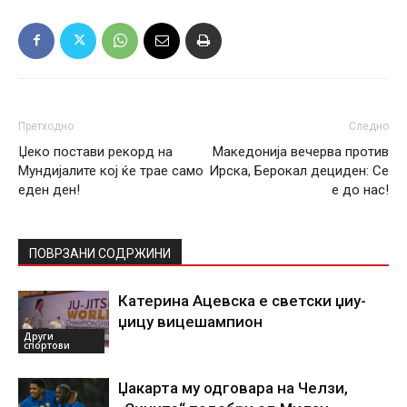
Претходно
Следно
Џеко постави рекорд на
Македонија вечерва против
Мундијалите кој ќе трае само
Ирска, Берокал дециден: Се
еден ден!
е до нас!
ПОВРЗАНИ СОДРЖИНИ
Катерина Ацевска е светски џиу-
џицу вицешампион
Други
спортови
Џакарта му одговара на Челзи,