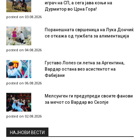
играч на СП, а сега јава коњи на
Дурмитор во Црна Гора!
posted on 03.08.2026
Поранешната свршеница на Лука Дончиќ
се откажа од тужбата за алиментација
posted on 04.08.2026
Густаво Лопез си летна за Аргентина,
Вардар остана вез асистентот на
Фабијани
posted on 06.08.2026
Мелсунген ги предупреди своите фанови
за мечот со Вардар во Скопје
posted on 02.08.2026
НAЈНОВИ ВЕСТИ