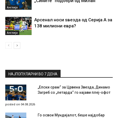
„Сините“ подобри од Милан
Англија
Арсенал носи ѕвезда од Серија А за
138 милиони евра?
Англија
НАЈПОПУЛАРНИ ВО 7 ДЕНА
„Епски срам“ за Црвена Звезда, Динамо
Загреб со „петарда“ го најави плеј-офот
posted on 04.08.2026
Го освои Мундијалот, беше најдобар