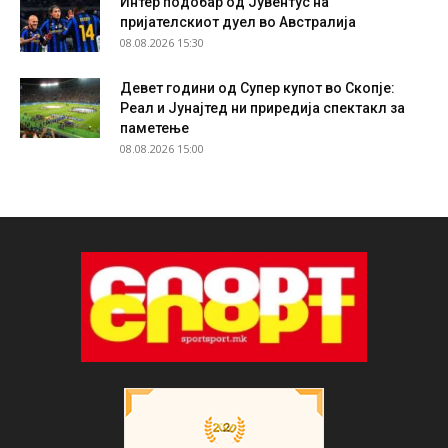
Интер подобар од Јувентус на
пријателскиот дуел во Австралија
08.08.2026 15:30
Девет години од Супер купот во Скопје:
Реал и Јунајтед ни приредија спектакл за
паметење
08.08.2026 15:00