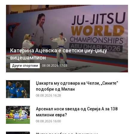
Катерина Ацевска е светски џиу-џицу
вицешампион
08.08.2026 17:03
Други спортови
Џакарта му одговара на Челзи, „Сините“
подобри од Милан
08.08.2026 16:28
Арсенал носи ѕвезда од Серија А за 138
милиони евра?
08.08.2026 16:00