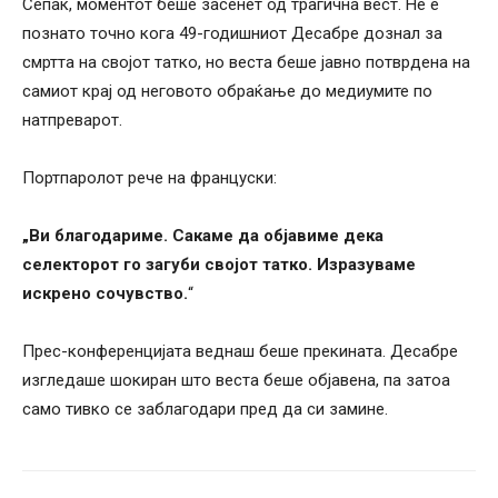
Сепак, моментот беше засенет од трагична вест. Не е
познато точно кога 49-годишниот Десабре дознал за
смртта на својот татко, но веста беше јавно потврдена на
самиот крај од неговото обраќање до медиумите по
натпреварот.
Портпаролот рече на француски:
„Ви благодариме. Сакаме да објавиме дека
селекторот го загуби својот татко. Изразуваме
искрено сочувство.
“
Прес-конференцијата веднаш беше прекината. Десабре
изгледаше шокиран што веста беше објавена, па затоа
само тивко се заблагодари пред да си замине.