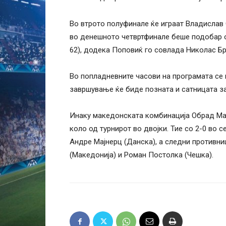
Во втрото полуфинале ќе играат Владислав 
во денешното четвртфинале беше подобар о
62), додека Поповиќ го совлада Николас Брун
Во попладневните часови на програмата се м
завршување ќе биде позната и сатницата з
Инаку македонската комбинација Обрад Ма
коло од турнирот во двојки. Тие со 2-0 во с
Андре Мајнерц (Данска), а следни противн
(Македонија) и Роман Постолка (Чешка).