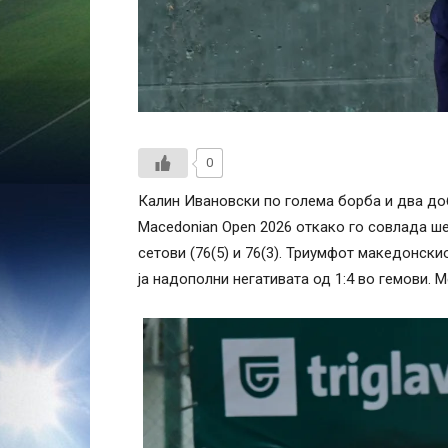
0
Калин Ивановски по голема борба и два доб
Macedonian Open 2026 откако го совлада ше
сетови (76(5) и 76(3). Триумфот македонски
ја надополни негативата од 1:4 во гемови. М