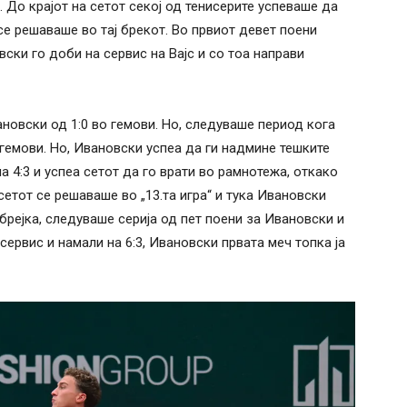
. До крајот на сетот секој од тенисерите успеваше да
 се решаваше во тај брекот. Во првиот девет поени
ски го доби на сервис на Вајс и со тоа направи
ановски од 1:0 во гемови. Но, следуваше период кога
о гемови. Но, Ивановски успеа да ги надмине тешките
а 4:3 и успеа сетот да го врати во рамнотежа, откако
сетот се решаваше во „13.та игра“ и тука Ивановски
брејка, следуваше серија од пет поени за Ивановски и
 сервис и намали на 6:3, Ивановски првата меч топка ја