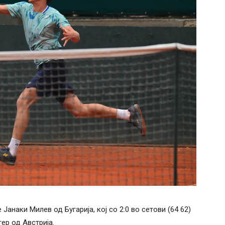
анаки Милев од Бугарија, кој со 2:0 во сетови (64 62)
ер од Австрија.