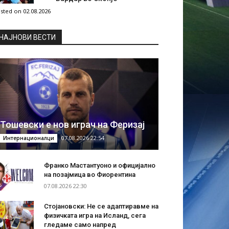
sted on 02.08.2026
НAЈНОВИ ВЕСТИ
Тошевски е нов играч на Феризај
07.08.2026 22:54
Интернационалци
Франко Мастантуоно и официјално
на позајмица во Фиорентина
07.08.2026 22:30
Стојановски: Не се адаптиравме на
физичката игра на Исланд, сега
гледаме само напред