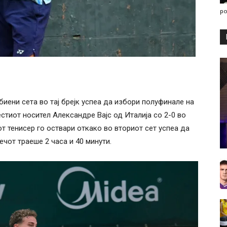
po
иени сета во тај брејк успеа да избори полуфинале на
стиот носител Александре Вајс од Италија со 2-0 во
от тенисер го оствари откако во вториот сет успеа да
ечот траеше 2 часа и 40 минути.