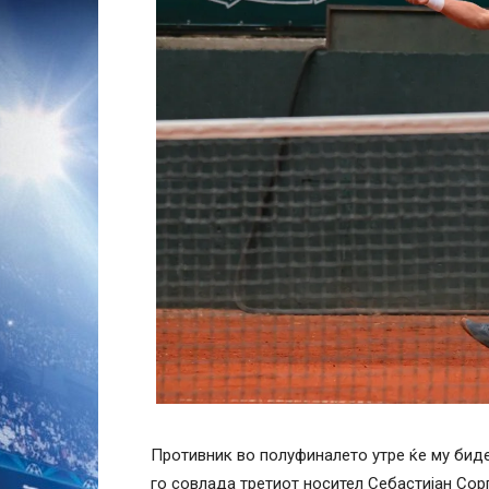
Противник во полуфиналето утре ќе му биде Ј
го совлада третиот носител Себастијан Сорг