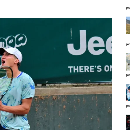
po
po
po
po