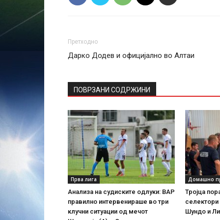
Претходно
Дарко Додев и официјално во Алтаи
ПОВРЗАНИ СОДРЖИНИ
Прва лига
Домашно п
Анализа на судиските одлуки: ВАР
Тројца по
правилно интервенираше во три
селектори 
клучни ситуации од мечот
Шундо и Ли