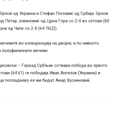
Орлов од Украина и Стефан Поповиќ од Србија. Орлов
д Петар Јовановиќ од Црна Гора со 2-0 во сетови (60
а од Чиле со 2-0 (64 76(2)).
ечевите во конкуренција на двојки, а по нивното
а полуфиналните мечеви.
рковски – Горазд Србљак оствари победа во првото
етови (64 61) ги победија Иван Ангелов (Украина) и
ици попладнево ќе им бидат Амар Хусеиновиќ