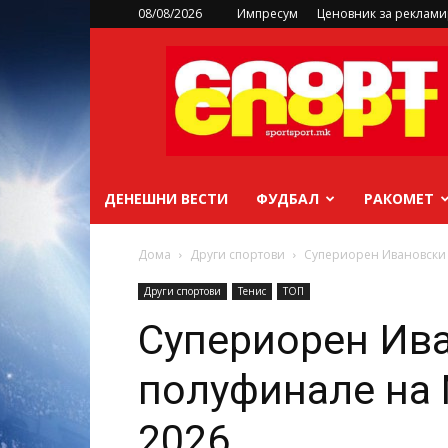
08/08/2026
Импресум
Ценовник за реклам
sportsport.mk
ДЕНЕШНИ ВЕСТИ
ФУДБАЛ
РАКОМЕТ
Дома
Други спортови
Супериорен Ивановски 
Други спортови
Тенис
ТОП
Супериорен Ива
полуфинале на 
2026