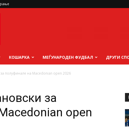
ирање
КОШАРКА
МЕЃУНАРОДЕН ФУДБАЛ
ДРУГИ СП
за полуфинале на Macedonian open 2026
новски за
Macedonian open