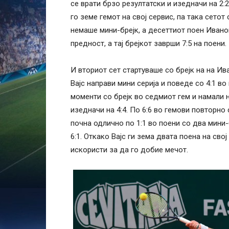
се врати брзо резултатски и изедначи на 2:2
го земе гемот на свој сервис, па така сетот
немаше мини-брејк, а десеттиот поен Иванов
предност, а тај брејкот заврши 7:5 на поени.
И вториот сет стартуваше со брејк на на Ив
Вајс направи мини серија и поведе со 4:1 в
моменти со брејк во седмиот гем и намали н
изедначи на 4:4. По 6:6 во гемови повторно 
почна одлично по 1:1 во поени со два мини-
6:1. Откако Вајс ги зема двата поена на свој
искористи за да го добие мечот.