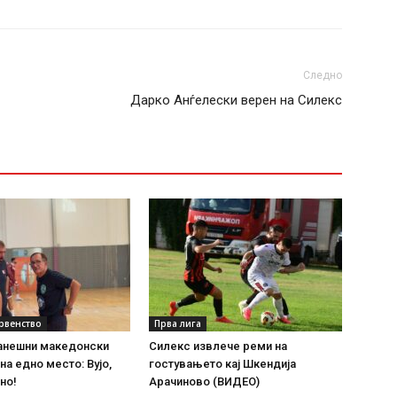
Следно
Дарко Анѓелески верен на Силекс
рвенство
Прва лига
ранешни македонски
Силекс извлече реми на
на едно место: Вујо,
гостувањето кај Шкендија
но!
Арачиново (ВИДЕО)