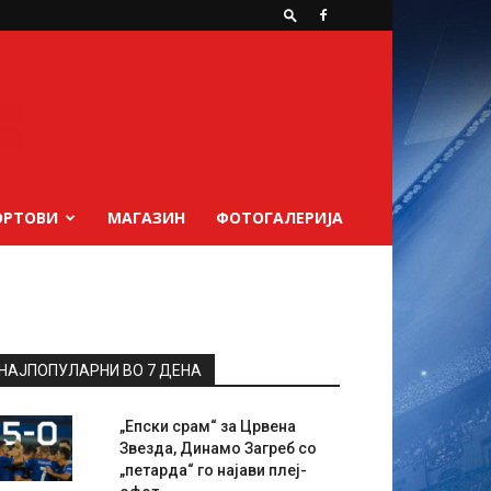
ОРТОВИ
МАГАЗИН
ФОТОГАЛЕРИЈА
НАЈПОПУЛАРНИ ВО 7 ДЕНА
„Епски срам“ за Црвена
Звезда, Динамо Загреб со
„петарда“ го најави плеј-