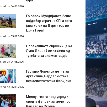
офот
sted on 04.08.2026
Го освои Мундијалот, беше
најдобар играч на СП, а сега
јава коњи на Дурмитор во
Црна Гора!
sted on 03.08.2026
Поранешната свршеница на
Лука Дончиќ се откажа од
тужбата за алиментација
sted on 04.08.2026
Густаво Лопез си летна за
Аргентина, Вардар остана
вез асистентот на Фабијани
sted on 06.08.2026
Мелсунген ги предупреди
своите фанови за мечот со
Вардар во Скопје