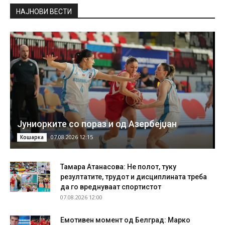
НAЈНОВИ ВЕСТИ
Јуниорките со пораз и од Азербејџан
07.08.2026 12:15
Кошарка
Тамара Атанасова: Не полот, туку
резултатите, трудот и дисциплината треба
да го вреднуваат спортистот
07.08.2026 12:00
Емотивен момент од Белград: Марко