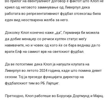
Во прилог на евентуалниот договор е фактот што Клоп не
криел од неговото заминување од Ливерпул дека
работата во репрезентативниот фудбал отсекогаш била
еден вид неостварена желба за него.
Доколку Клоп конечно каже „да“, Германија би можела
да добие менаџер со речиси култен статус меѓу
навивачите, но и човек од кого ќе се бара веднаш да го
врати Елф на самиот врв на светскиот фудбал.
Да ве потсетиме дека Клоп ја напушти клупата на
Ливерпул во летото 2024 година, каде што помина девет
сезони. Тој ја презеде функцијата директор на
фудбалскиот тим во РБ Лајпциг.
Претходно, Клоп работеше во Борусија Дортмунд и Мајнц.