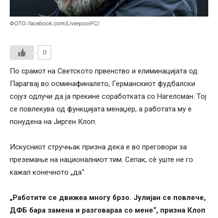
ФОТО:.facebook.com/LiverpoolFC/
0
По срамот на Светското првенство и елиминацијата од
Парагвај во осминафиналето, Германскиот фудбалски
сојуз одлучи да ја прекине соработката со Нагелсман. Тој
се повлекува од функцијата менаџер, а работата му е
понудена на Јирген Клоп.
Искусниот стручњак призна дека е во преговори за
преземање на националниот тим. Сепак, сè уште не го
кажал конечното „да“.
„Работите се движеа многу брзо. Јулијан се повлече,
ДФБ бара замена и разговараа со мене“, призна Клоп