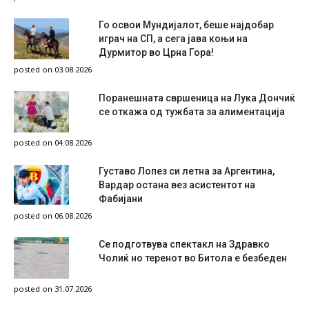
Го освои Мундијалот, беше најдобар
играч на СП, а сега јава коњи на
Дурмитор во Црна Гора!
posted on 03.08.2026
Поранешната свршеница на Лука Дончиќ
се откажа од тужбата за алиментација
posted on 04.08.2026
Густаво Лопез си летна за Аргентина,
Вардар остана вез асистентот на
Фабијани
posted on 06.08.2026
Се подготвува спектакл на Здравко
Чолиќ но теренот во Битола е безбеден
posted on 31.07.2026