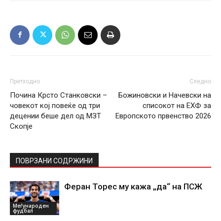
Претходно
Следно
Почина Крсто Станковски –
Божиновски и Начевски на
човекот кој повеќе од три
списокот на ЕХФ за
децении беше дел од МЗТ
Европското првенство 2026
Скопје
ПОВРЗАНИ СОДРЖИНИ
Феран Торес му кажа „да“ на ПСЖ
Меѓународен
фудбал