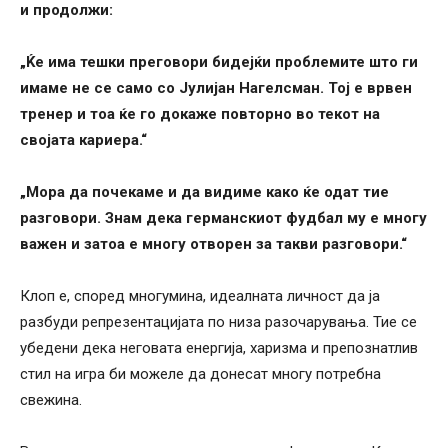
и продолжи:
„Ќе има тешки преговори бидејќи проблемите што ги
имаме не се само со Јулијан Нагелсман. Тој е врвен
тренер и тоа ќе го докаже повторно во текот на
својата кариера.“
„Мора да почекаме и да видиме како ќе одат тие
разговори. Знам дека германскиот фудбал му е многу
важен и затоа е многу отворен за такви разговори.“
Клоп е, според многумина, идеалната личност да ја
разбуди репрезентацијата по низа разочарувања. Тие се
убедени дека неговата енергија, харизма и препознатлив
стил на игра би можеле да донесат многу потребна
свежина.