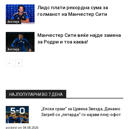
Лидс плати рекордна сума за
голманот на Манчестер Сити
Англија
Манчестер Сити веќе најде замена
за Родри и тоа каква!
Англија
НАЈПОПУЛАРНИ ВО 7 ДЕНА
„Епски срам“ за Црвена Звезда, Динамо
Загреб со „петарда“ го најави плеј-офот
posted on 04.08.2026