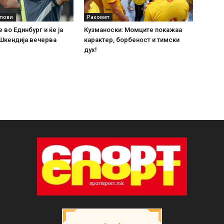
упови
Ракомет
 во Единбург и ќе ја
Кузманоски: Момците покажаа
Шкендија вечерва
карактер, борбеност и тимски
дух!