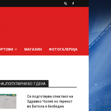
ОРТОВИ
МАГАЗИН
ФОТОГАЛЕРИЈА
НАЈПОПУЛАРНИ ВО 7 ДЕНА
Се подготвува спектакл на
Здравко Чолиќ но теренот
во Битола е безбеден