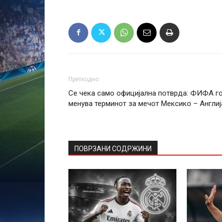
Претходно
Се чека само официјална потврда: ФИФА г
менува терминот за мечот Мексико – Англиј
ПОВРЗАНИ СОДРЖИНИ