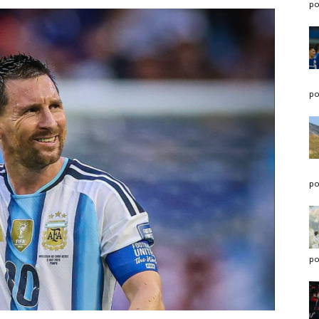
po
po
po
po