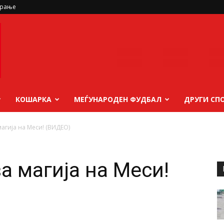
ирање
КОШАРКА
МЕЃУНАРОДЕН ФУДБАЛ
ДРУГИ СП
агија на Меси! (ВИДЕО)
а магија на Меси!