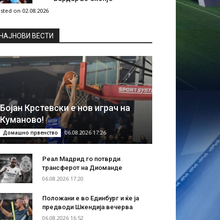
sted on 02.08.2026
НAЈНОВИ ВЕСТИ
Бојан Крстевски е нов играч на
Куманово!
06.08.2026 17:26
Домашно првенство
Реал Мадрид го потврди
трансферот на Диоманде
06.08.2026 17:20
Положани е во Единбург и ќе ја
предводи Шкендија вечерва
06.08.2026 16:52