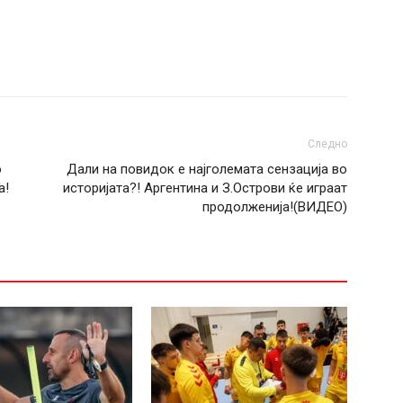
Следно
о
Дали на повидок е најголемата сензација во
а!
историјата?! Аргентина и З.Острови ќе играат
продолженија!(ВИДЕО)