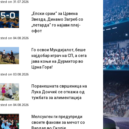
sted on 31.07.2026
„Епски срам“ за Црвена
Звезда, Динамо Загреб со
„петарда“ го најави плеј-
офот
sted on 04.08.2026
Го освои Мундијалот, беше
најдобар играч на СП, а сега
јава коњи на Дурмитор во
Црна Гора!
sted on 03.08.2026
Поранешната свршеница на
Лука Дончиќ се откажа од
тужбата за алиментација
sted on 04.08.2026
Мелсунген ги предупреди
своите фанови за мечот со
Вардар во Скопје