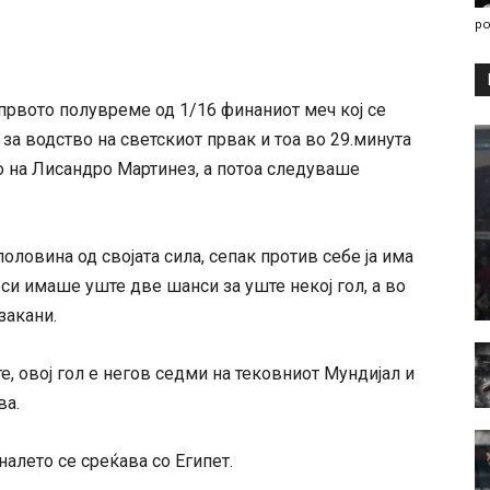
po
 првото полувреме од 1/16 финаниот меч кој се
 за водство на светскиот првак и тоа во 29.минута
о на Лисандро Мартинез, а потоа следуваше
половина од својата сила, сепак против себе ја има
еси имаше уште две шанси за уште некој гол, а во
закани.
е, овој гол е негов седми на тековниот Мундијал и
ва.
алето се среќава со Египет.