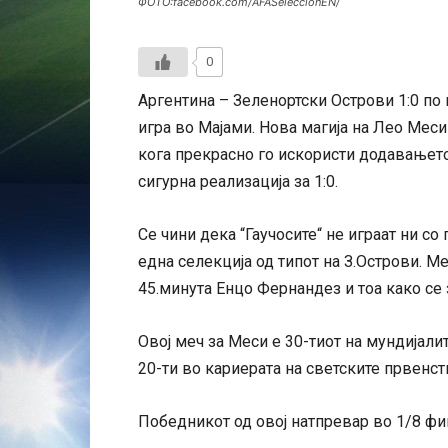
ФОТО:facebook.com/AFASeleccionEN/
0
Аргентина – Зеленортски Острови 1:0 по
игра во Мајами. Нова магија на Лео Меси
кога прекрасно го искористи додавањет
сигурна реализација за 1:0.
Се чини дека “Гаучосите“ не играат ни со 
една селекција од типот на З.Острови. М
45.минута Енцо Фернандез и тоа како се 
Овој меч за Меси е 30-тиот на мундијалит
20-ти во кариерата на светските првенст
Победникот од овој натпревар во 1/8 фин