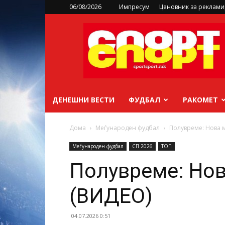
06/08/2026
Импресум
Ценовник за реклам
sportsport.mk
ДЕНЕШНИ ВЕСТИ
ФУДБАЛ
РАКОМЕТ
Дома
Меѓународен фудбал
Полувреме: Нова м
Меѓународен фудбал
СП 2026
ТОП
Полувреме: Нов
(ВИДЕО)
04.07.2026 0:51