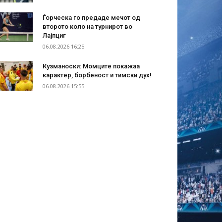
Ѓорческа го предаде мечот од
второто коло на турнирот во
Лајпциг
06.08.2026 16:25
Кузманоски: Момците покажаа
карактер, борбеност и тимски дух!
06.08.2026 15:55