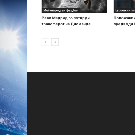
Меѓународен фудбал
Европски к
Реал Мадрид го потврди
Положани е
трансферот на Диоманде
предводи 