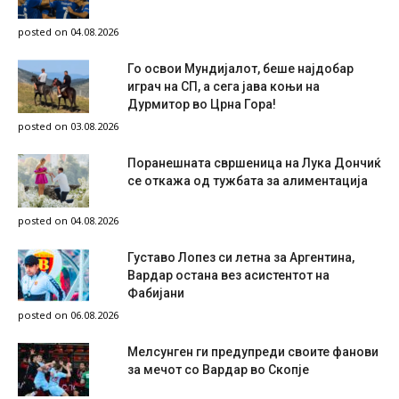
posted on 04.08.2026
Го освои Мундијалот, беше најдобар
играч на СП, а сега јава коњи на
Дурмитор во Црна Гора!
posted on 03.08.2026
Поранешната свршеница на Лука Дончиќ
се откажа од тужбата за алиментација
posted on 04.08.2026
Густаво Лопез си летна за Аргентина,
Вардар остана вез асистентот на
Фабијани
posted on 06.08.2026
Мелсунген ги предупреди своите фанови
за мечот со Вардар во Скопје