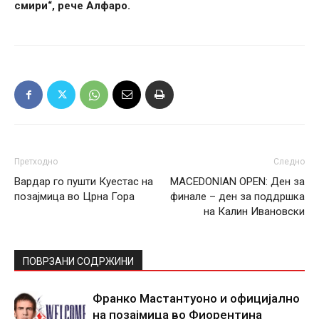
смири“, рече Алфаро.
Претходно
Следно
Вардар го пушти Куестас на
MACEDONIAN OPEN: Ден за
позајмица во Црна Гора
финале – ден за поддршка
на Калин Ивановски
ПОВРЗАНИ СОДРЖИНИ
Франко Мастантуоно и официјално
на позајмица во Фиорентина