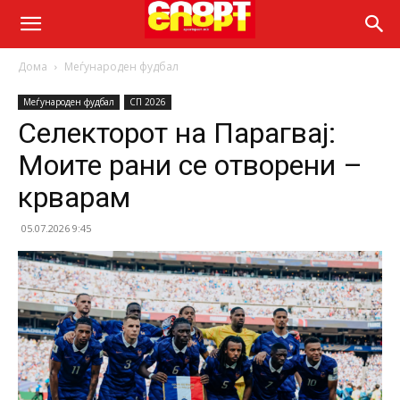
Дома
Меѓународен фудбал
Меѓународен фудбал
СП 2026
Селекторот на Парагвај:
Моите рани се отворени –
крварам
05.07.2026 9:45