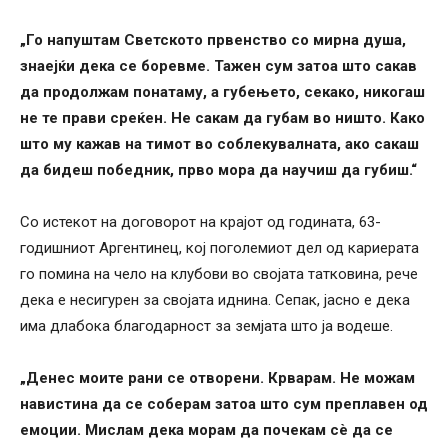
„Го напуштам Светското првенство со мирна душа,
знаејќи дека се боревме. Тажен сум затоа што сакав
да продолжам понатаму, а губењето, секако, никогаш
не те прави среќен. Не сакам да губам во ништо. Како
што му кажав на тимот во соблекувалната, ако сакаш
да бидеш победник, прво мора да научиш да губиш.“
Со истекот на договорот на крајот од годината, 63-
годишниот Аргентинец, кој поголемиот дел од кариерата
го помина на чело на клубови во својата татковина, рече
дека е несигурен за својата иднина. Сепак, јасно е дека
има длабока благодарност за земјата што ја водеше.
„Денес моите рани се отворени. Крварам. Не можам
навистина да се соберам затоа што сум преплавен од
емоции. Мислам дека морам да почекам сè да се