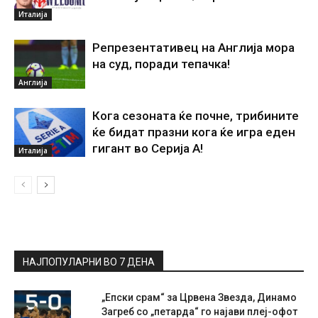
Италија
Репрезентативец на Англија мора
на суд, поради тепачка!
Англија
Кога сезоната ќе почне, трибините
ќе бидат празни кога ќе игра еден
гигант во Серија А!
Италија
НАЈПОПУЛАРНИ ВО 7 ДЕНА
„Епски срам“ за Црвена Звезда, Динамо
Загреб со „петарда“ го најави плеј-офот