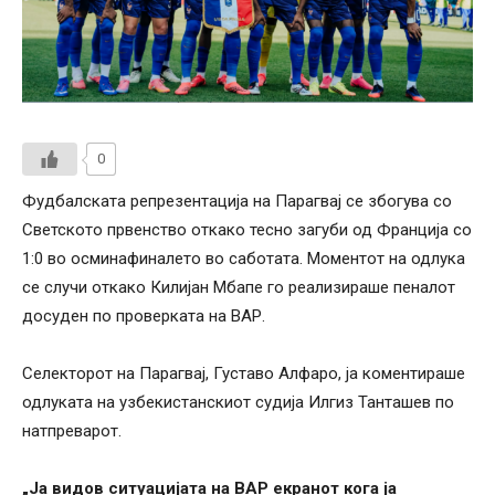
0
Фудбалската репрезентација на Парагвај се збогува со
Светското првенство откако тесно загуби од Франција со
1:0 во осминафиналето во саботата. Моментот на одлука
се случи откако Килијан Мбапе го реализираше пеналот
досуден по проверката на ВАР.
Селекторот на Парагвај, Густаво Алфаро, ја коментираше
одлуката на узбекистанскиот судија Илгиз Танташев по
натпреварот.
„Ја видов ситуацијата на ВАР екранот кога ја