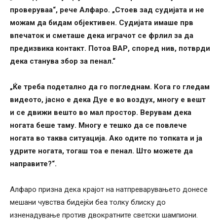
проверуваа“, рече Алфаро. „Стоев зад судијата и не
можам да бидам објективен. Судијата имаше прв
впечаток и сметаше дека играчот се фрлил за да
предизвика контакт. Потоа ВАР, според нив, потврди
дека станува збор за пенал.“
„Ќе треба подетално да го погледнам. Кога го гледам
видеото, јасно е дека Дуе е во воздух, многу е вешт
и се движи вешто во мал простор. Верувам дека
ногата беше таму. Многу е тешко да се повлече
ногата во таква ситуација. Ако одите по топката и ја
удрите ногата, тогаш тоа е пенал. Што можете да
направите?“.
Алфаро призна дека крајот на натпреварувањето донесе
мешани чувства бидејќи беа толку блиску до
изненадување против двократните светски шампиони.