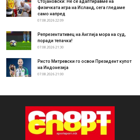
Стојановски: Не се адаптиравме на
физичката игра на Исланд, сега гледаме
само напред
07.08.2026 22:09
Репрезентативец на Англија мора на суд,
поради тепачка!
07.08.2026 21:30
Ристо Митревски го освои Президент купот
на Индонезија
07.08.2026 21:00