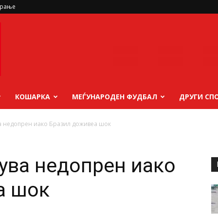
ирање
КОШАРКА
МЕЃУНАРОДЕН ФУДБАЛ
ДРУГИ СП
а недопрен иако Бразил доживеа шок
ува недопрен иако
а шок