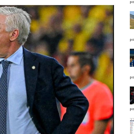
po
po
po
po