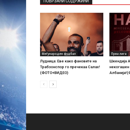
ПОВРЗАНИ СОДРЖИНИ
Меѓународен фудбал
Прва лига
Лудница: Еве како фановите на
Шкендија А
Трабзонспор го пречекаа Салах!
некогашен
(ФОТО+ВИДЕО)
Албанија!(