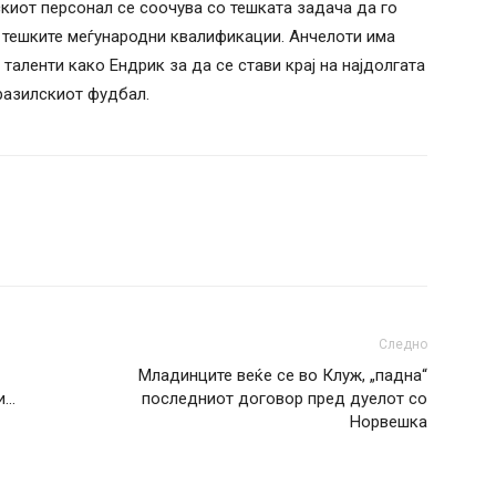
киот персонал се соочува со тешката задача да го
д тешките меѓународни квалификации. Анчелоти има
таленти како Ендрик за да се стави крај на најдолгата
разилскиот фудбал.
Следно
Младинците веќе се во Клуж, „падна“
и…
последниот договор пред дуелот со
Норвешка