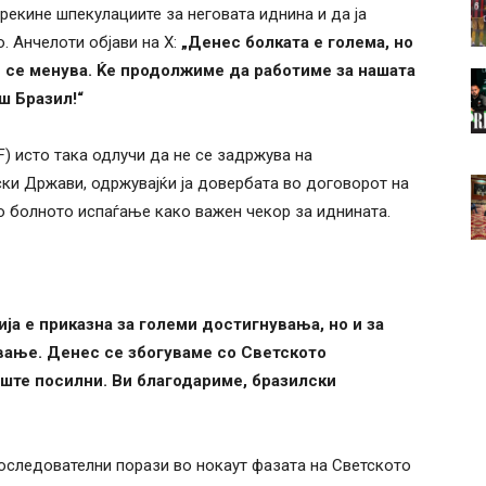
рекине шпекулациите за неговата иднина и да ја
. Анчелоти објави на X:
„Денес болката е голема, но
 се менува. Ќе продолжиме да работиме за нашата
ш Бразил!“
) исто така одлучи да не се задржува на
и Држави, одржувајќи ја довербата во договорот на
го болното испаѓање како важен чекор за иднината.
ја е приказна за големи достигнувања, но и за
вање. Денес се збогуваме со Светското
уште посилни. Ви благодариме, бразилски
последователни порази во нокаут фазата на Светското