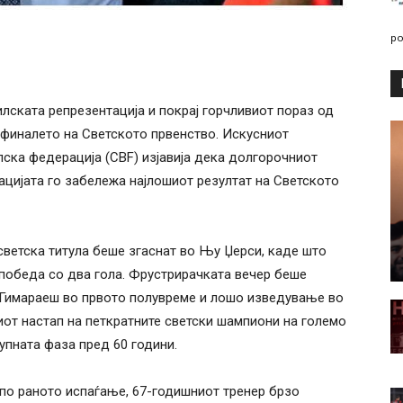
po
лската репрезентација и покрај горчливиот пораз од
афиналето на Светското првенство. Искусниот
ска федерација (CBF) изјавија дека долгорочниот
ацијата го забележа најлошиот резултат на Светското
светска титула беше згаснат во Њу Џерси, каде што
победа со два гола. Фрустрирачката вечер беше
 Гимараеш во првото полувреме и лошо изведување во
иот настап на петкратните светски шампиони на големо
упната фаза пред 60 години.
 по раното испаѓање, 67-годишниот тренер брзо