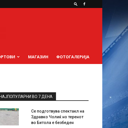
ОРТОВИ
МАГАЗИН
ФОТОГАЛЕРИЈА
НАЈПОПУЛАРНИ ВО 7 ДЕНА
Се подготвува спектакл на
Здравко Чолиќ но теренот
во Битола е безбеден