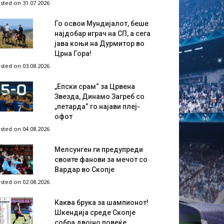
sted on 31.07.2026
Го освои Мундијалот, беше
најдобар играч на СП, а сега
јава коњи на Дурмитор во
Црна Гора!
sted on 03.08.2026
„Епски срам“ за Црвена
Звезда, Динамо Загреб со
„петарда“ го најави плеј-
офот
sted on 04.08.2026
Мелсунген ги предупреди
своите фанови за мечот со
Вардар во Скопје
sted on 02.08.2026
Каква брука за шампионот!
Шкендија среде Скопје
собра двојно повеќе