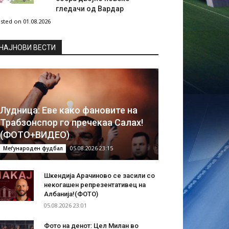
гледачи од Вардар
sted on 01.08.2026
НAЈНОВИ ВЕСТИ
Лудница: Еве како фановите на
Трабзонспор го пречекаа Салах!
(ФОТО+ВИДЕО)
05.08.2026 23:15
Меѓународен фудбал
Шкендија Арачиново се засили со
некогашен репрезентативец на
Албанија!(ФОТО)
05.08.2026 23:01
Фото на денот: Цел Милан во