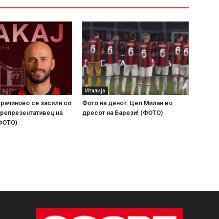
Италија
рачиново се засили со
Фото на денот: Цел Милан во
 репрезентативец на
дресот на Барези! (ФОТО)
ФОТО)