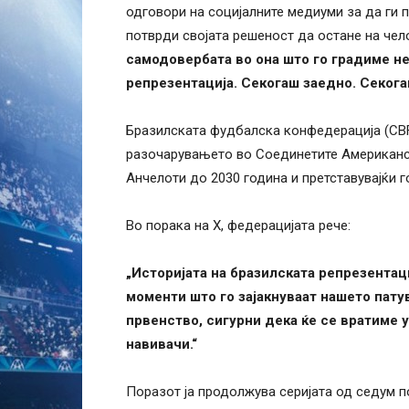
одговори на социјалните медиуми за да ги п
потврди својата решеност да остане на чело
самодовербата во она што го градиме не
репрезентација. Секогаш заедно. Секога
Бразилската фудбалска конфедерација (CBF
разочарувањето во Соединетите Американск
Анчелоти до 2030 година и претставувајќи 
Во порака на X, федерацијата рече:
„Историјата на бразилската репрезентаци
моменти што го зајакнуваат нашето пату
првенство, сигурни дека ќе се вратиме 
навивачи.“
Поразот ја продолжува серијата од седум 