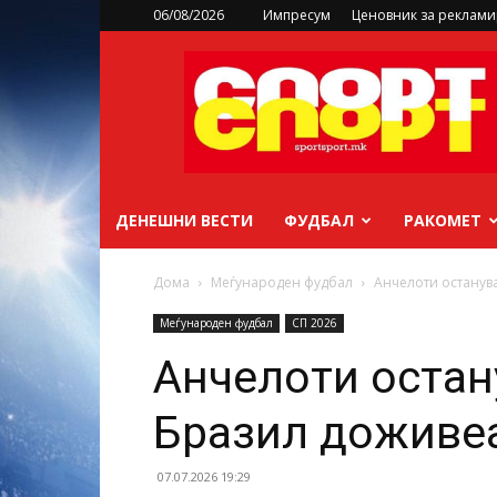
06/08/2026
Импресум
Ценовник за реклам
sportsport.mk
ДЕНЕШНИ ВЕСТИ
ФУДБАЛ
РАКОМЕТ
Дома
Меѓународен фудбал
Анчелоти останув
Меѓународен фудбал
СП 2026
Анчелоти остан
Бразил доживе
07.07.2026 19:29