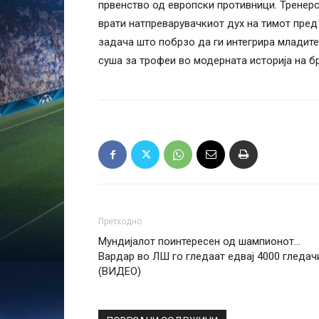
првенство од европски противници. Тренерс
врати натпреварувачкиот дух на тимот пре
задача што побрзо да ги интегрира младите 
суша за трофеи во модерната историја на б
Претходно
Мундијалот поинтересен од шампионот…
Вардар во ЛШ го гледаат едвај 4000 гледач
(ВИДЕО)