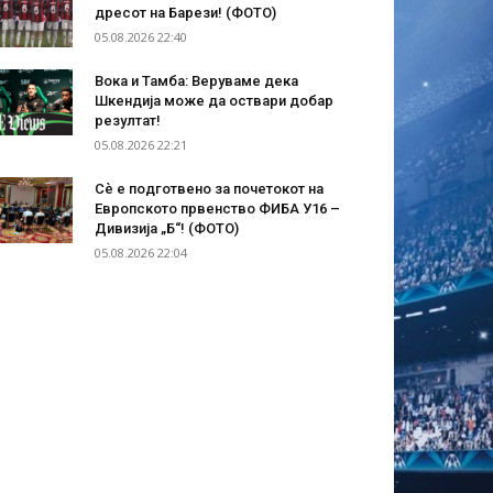
дресот на Барези! (ФОТО)
05.08.2026 22:40
Вока и Тамба: Веруваме дека
Шкендија може да оствари добар
резултат!
05.08.2026 22:21
Сѐ е подготвено за почетокот на
Европското првенство ФИБА У16 –
Дивизија „Б“! (ФОТО)
05.08.2026 22:04