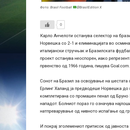
Фото: Brasil Football
@BrasilEdition X
0
Карло Анчелоти останува селектор на брази
Норвешка со 2-1 и елиминацијата во осмин
италијански стручњак и Бразилската фудбал
проект останува неоспорен, иако репрезент
првенство од 1966 година, пишува Goal.com.
Сонот на Бразил за освојување на шестата 
Ерлинг Халанд ја предводеше Норвешка до 
комплетирана со промашен пенал од Бруно
нападот. Болниот пораз го означува најлош
натпреварување од нивното испаѓање од гр
И покрај зголемениот притисок од јавноста