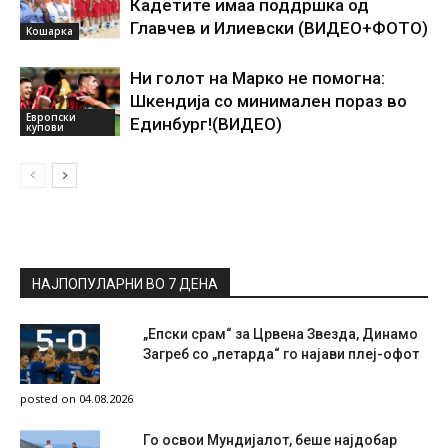
Кадетите имаа поддршка од
Главчев и Илиевски (ВИДЕО+ФОТО)
Кошарка
Ни голот на Марко не помогна:
Шкендија со минимален пораз во
Европски
Единбург!(ВИДЕО)
купови
НАЈПОПУЛАРНИ ВО 7 ДЕНА
„Епски срам“ за Црвена Звезда, Динамо
Загреб со „петарда“ го најави плеј-офот
posted on 04.08.2026
Го освои Мундијалот, беше најдобар