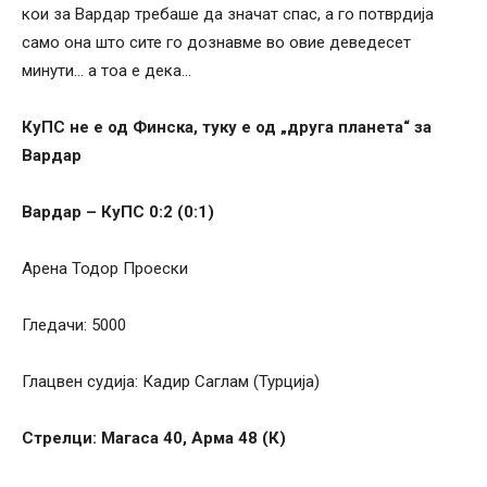
кои за Вардар требаше да значат спас, а го потврдија
само она што сите го дознавме во овие деведесет
минути… а тоа е дека…
КуПС не е од Финска, туку е од „друга планета“ за
Вардар
Вардар – КуПС 0:2 (0:1)
Арена Тодор Проески
Гледачи: 5000
Глацвен судија: Кадир Саглам (Турција)
Стрелци: Магаса 40, Арма 48 (К)