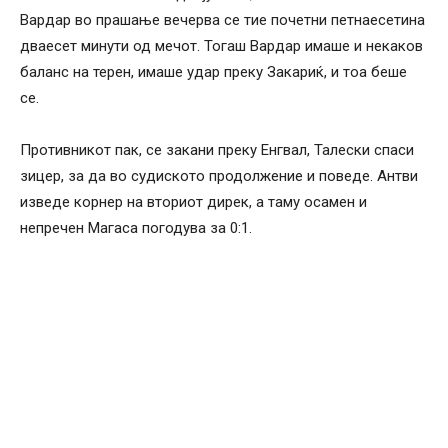
Вардар во прашање вечерва се тие почетни петнаесетина
дваесет минути од мечот. Тогаш Вардар имаше и некаков
баланс на терен, имаше удар преку Закариќ, и тоа беше
се.
Противникот пак, се закани преку Енгвал, Талески спаси
зицер, за да во судиското продолжение и поведе. Антви
изведе корнер на вториот дирек, а таму осамен и
непречен Магаса погодува за 0:1.