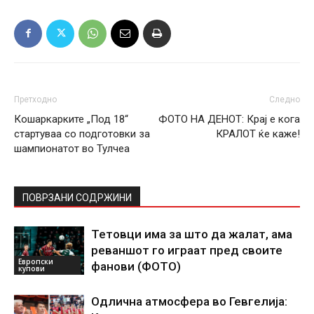
Претходно
Следно
Кошаркарките „Под 18“
ФОТО НА ДЕНОТ: Крај е кога
стартуваа со подготовки за
КРАЛОТ ќе каже!
шампионатот во Тулчеа
ПОВРЗАНИ СОДРЖИНИ
Тетовци има за што да жалат, ама
реваншот го играат пред своите
Европски
фанови (ФОТО)
купови
Одлична атмосфера во Гевгелија: