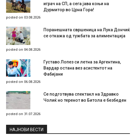
играч на СП, а сега јава коњи на
Дурмитор во Црна Гора!
posted on 03.08.2026
Поранешната свршеница на Лука Дончиќ
се откажа од тужбата за алиментација
posted on 04.08.2026
Густаво Лопез си летна за Аргентина,
Вардар остана вез асистентот на
Фабијани
posted on 06.08.2026
Се подготвува спектакл на Здравко
Чолиќ но теренот во Битола е безбеден
posted on 31.07.2026
НAЈНОВИ ВЕСТИ