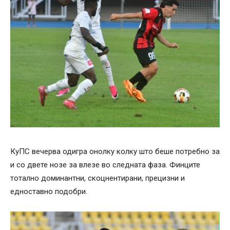
КуПС вечерва одигра онолку колку што беше потребно за
и со двете нозе за влезе во следната фаза. Финците
тотално доминантни, скоцнентирани, прецизни и
едноставно подобри.