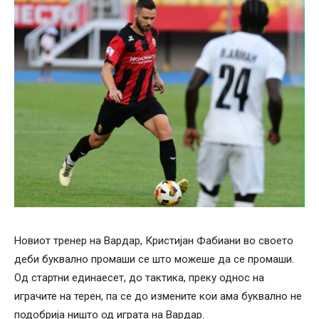
Новиот тренер на Вардар, Кристијан Фабиани во своето
деби буквално промаши се што можеше да се промаши.
Од стартни единаесет, до тактика, преку однос на
играчите на терен, па се до измените кои ама буквално не
подобрија ништо од играта на Вардар.