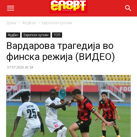
Дома
Фудбал
Европски купови
Фудбал
Европски купови
ТОП
Вардарова трагедија во
финска режија (ВИДЕО)
07.07.2026 20:54