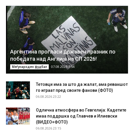
Аргентина прогласи државен празник по
победата над Англија на СП 2026!
07.08.2026 7:54
Меѓународен фудбал
Тетовци има за што да жалат, ама реваншот
го играат пред своите фанови (ФОТО)
06.08.2026 23:22
Одлична атмосфера во Гевгелија: Кадетите
имаа поддршка од Главчев и Илиевски
(ВИДЕО+ФОТО)
06.08.2026 23:15