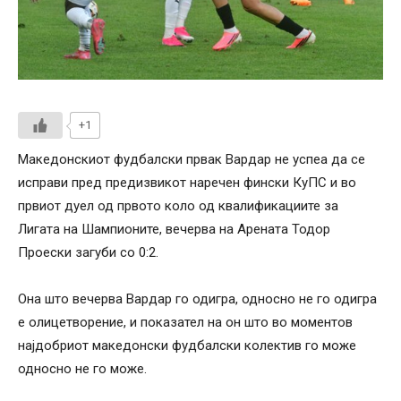
+1
Македонскиот фудбалски првак Вардар не успеа да се
исправи пред предизвикот наречен фински КуПС и во
првиот дуел од првото коло од квалификациите за
Лигата на Шампионите, вечерва на Арената Тодор
Проески загуби со 0:2.
Она што вечерва Вардар го одигра, односно не го одигра
е олицетворение, и показател на он што во моментов
најдобриот македонски фудбалски колектив го може
односно не го може.