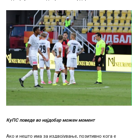
КуПС поведе во најдобар можен момент
Ако и нешто има за издвојување, позитивно кога е