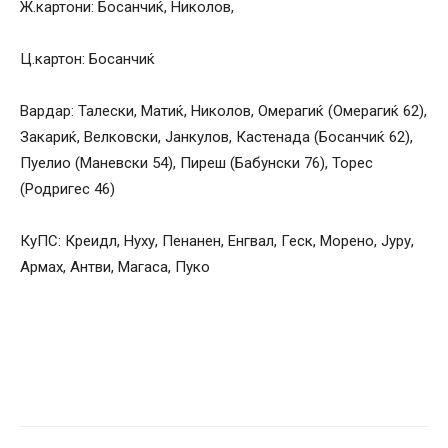
Ж.картони: Босанчиќ, Николов,
Ц.картон: Босанчиќ
Вардар: Талески, Матиќ, Николов, Омерагиќ (Омерагиќ 62),
Закариќ, Велковски, Јанкулов, Кастенада (Босанчиќ 62),
Пуелио (Маневски 54), Пиреш (Бабунски 76), Торес
(Родригес 46)
КуПС: Креидл, Нуху, Пенанен, Енгвал, Геск, Морено, Јуру,
Армах, Антви, Магаса, Пуко