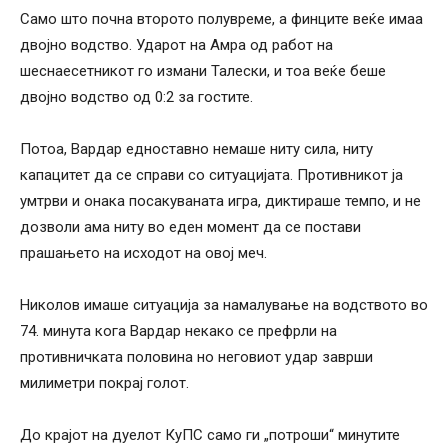
Само што почна второто полувреме, а финците веќе имаа
двојно водство. Ударот на Амра од работ на
шеснаесетникот го измани Талески, и тоа веќе беше
двојно водство од 0:2 за гостите.
Потоа, Вардар едноставно немаше ниту сила, ниту
капацитет да се справи со ситуацијата. Противникот ја
умтрви и онака посакуваната игра, диктираше темпо, и не
дозволи ама ниту во еден момент да се постави
прашањето на исходот на овој меч.
Николов имаше ситуација за намалување на водството во
74. минута кога Вардар некако се префрли на
противничката половина но неговиот удар заврши
милиметри покрај голот.
До крајот на дуелот КуПС само ги „потроши“ минутите