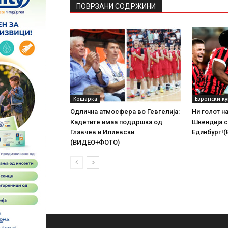
ПОВРЗАНИ СОДРЖИНИ
Кошарка
Европски к
Одлична атмосфера во Гевгелија:
Ни голот н
Кадетите имаа поддршка од
Шкендија с
Главчев и Илиевски
Единбург!
(ВИДЕО+ФОТО)