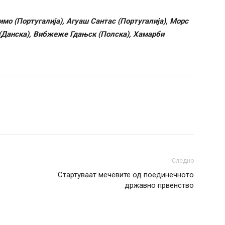
мо (Португалија), Агуаш Сантас (Португалија), Морс
о (Данска), Вибжеже Гдањск (Полска), Хамарби
Следно
Стартуваат мечевите од поединечното
државно првенство