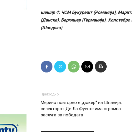
шешир 4: ЧСМ Букурешт (Романија), Марити
(Данска), Бергишер (Германија), Холстебр
(Шведска)
Претходно
Мерино повторно е „џокер“ на Шпанија,
селекторот Де Ла Фуенте има огромна
заслуга за победата