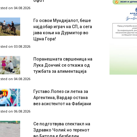
офот
sted on 04.08.2026
Го освои Мундијалот, беше
најдобар играч на СП, а сега
јава коњи на Дурмитор во
Црна Гора!
sted on 03.08.2026
Поранешната свршеница на
Лука Дончиќ се откажа од
тужбата за алиментација
sted on 04.08.2026
Густаво Лопез си летна за
Аргентина, Вардар остана
вез асистентот на Фабијани
sted on 06.08.2026
Се подготвува спектакл на
Здравко Чолиќ но теренот
во Битола е безбеден