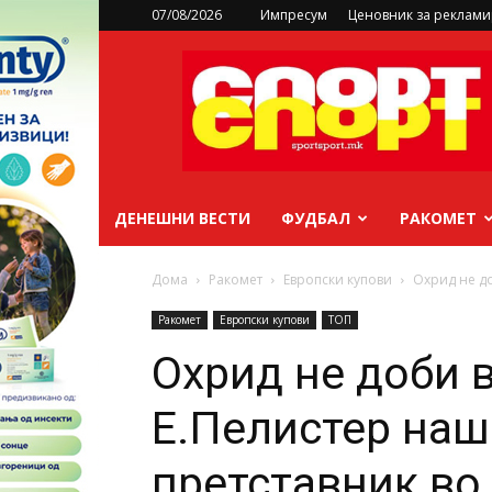
07/08/2026
Импресум
Ценовник за реклам
sportsport.mk
ДЕНЕШНИ ВЕСТИ
ФУДБАЛ
РАКОМЕТ
Дома
Ракомет
Европски купови
Охрид не до
Ракомет
Европски купови
ТОП
Охрид не доби в
Е.Пелистер наш
претставник во