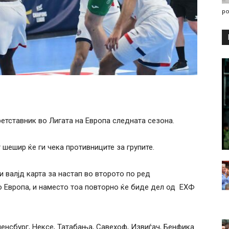
po
етставник во Лигата на Европа следната сезона.
 шешир ќе ги чека противниците за групите.
и валјд карта за настап во второто по ред
 Европа, и наместо тоа повторно ќе биде дел од ЕХФ
енсбург, Нексе, Татабања, Савехоф, Извиѓач, Бенфика