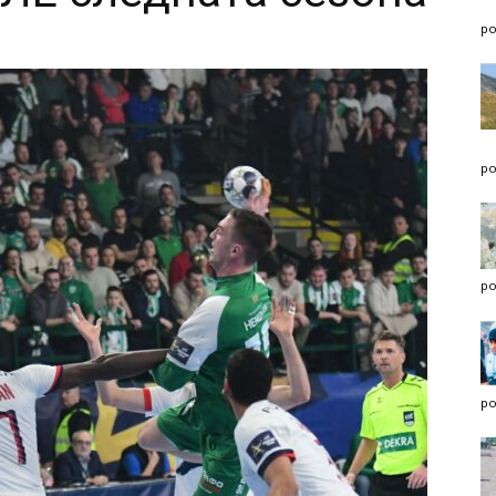
po
po
po
po