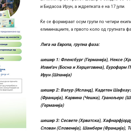
и Бидасоа Ирун, а ждрепката е на 17 јули.
Ќе се формираат осум групи по четири екип
елиминациите, а првото коло од групната фа
Лига на Европа, групна фаза:
шешир 1: Фленсбург (Германија), Нексе (Хр
Извиѓач (Босна и Херцеговина), Еурофарм П
Ирун (Шпанија)
шешир 2: Валур (Исланд), Кадетен Шафхауз
(Франција), Карвина (Чешка), Гранољерс (Ш
(Германија)
шешир 3: Сесвете (Хрватска), Хафнарфјорду
Слован (Словенија), Шамбери (Франција), Т