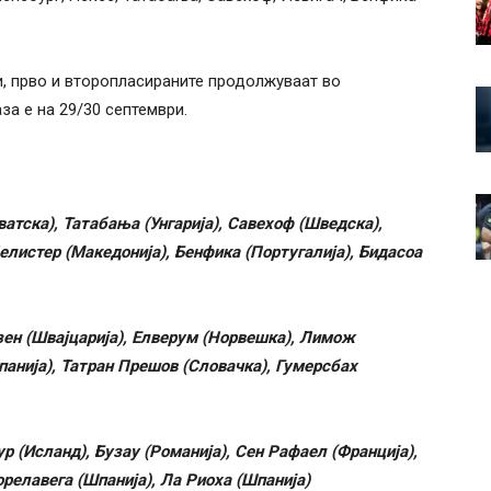
и, прво и второпласираните продолжуваат во
за е на 29/30 септември.
ватска), Татабања (Унгарија), Савехоф (Шведска),
елистер (Македонија), Бенфика (Португалија), Бидасоа
ен (Швајцарија), Елверум (Норвешка), Лимож
панија), Татран Прешов (Словачка), Гумерсбах
р (Исланд), Бузау (Романија), Сен Рафаел (Франција),
орелавега (Шпанија), Ла Риоха (Шпанија)