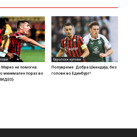
упови
Европски купови
а Марко не помогна:
Полувреме: Добра Шкендија, без
о минимален пораз во
голови во Единбург!
(ВИДЕО)