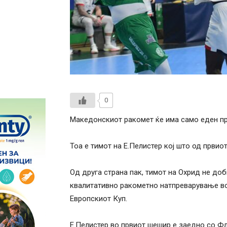
0
Македонскиот ракомет ќе има само еден пр
Тоа е тимот на Е.Пелистер кој што од првиот
Од друга страна пак, тимот на Охрид не доб
квалитативно ракометно натпреварување во
Европскиот Куп.
Е.Пелистер во првиот шешир е заедно со Фл