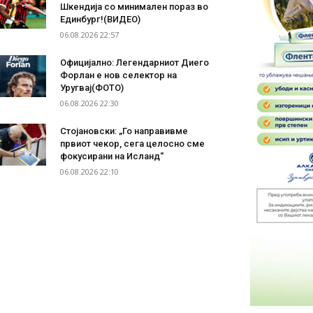
Шкендија со минимален пораз во
Единбург!(ВИДЕО)
06.08.2026 22:57
Официјално: Легендарниот Диего
Форлан е нов селектор на
Уругвај(ФОТО)
06.08.2026 22:30
Стојановски: „Го направивме
првиот чекор, сега целосно сме
фокусирани на Исланд“
06.08.2026 22:10