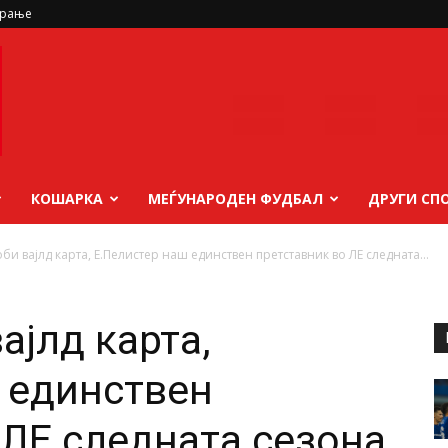
ирање
КОШАРКА
МЕЃУНАРОДЕН ФУДБАЛ
ДРУГИ СП
би вајлд карта, Е.Пелистер наш единствен претставник во ЛЕ следната...
ајлд карта,
 единствен
 ЛЕ следната сезона