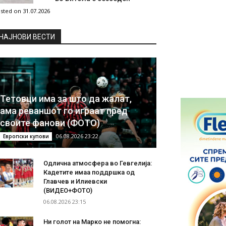
sted on 31.07.2026
НAЈНОВИ ВЕСТИ
Тетовци има за што да жалат,
ама реваншот го играат пред
своите фанови (ФОТО)
06.08.2026 23:22
Европски купови
Одлична атмосфера во Гевгелија:
Кадетите имаа поддршка од
Главчев и Илиевски
(ВИДЕО+ФОТО)
06.08.2026 23:15
Ни голот на Марко не помогна: