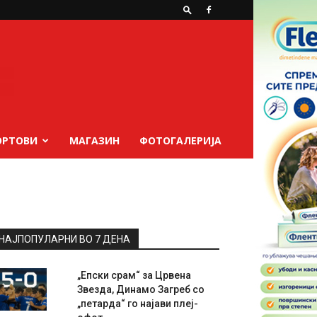
ОРТОВИ
МАГАЗИН
ФОТОГАЛЕРИЈА
НАЈПОПУЛАРНИ ВО 7 ДЕНА
„Епски срам“ за Црвена
Звезда, Динамо Загреб со
„петарда“ го најави плеј-