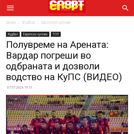
Дома
Фудбал
Европски купови
Фудбал
Европски купови
ТОП
Полувреме на Арената:
Вардар погреши во
одбраната и дозволи
водство на КуПС (ВИДЕО)
07.07.2026 19:51