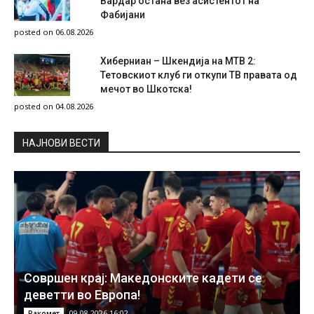
Вардар остана вез асистентот на
Фабијани
posted on 06.08.2026
Хиберниан – Шкендија на МТВ 2:
Тетовскиот клуб ги откупи ТВ правата од
мечот во Шкотска!
posted on 04.08.2026
НAЈНОВИ ВЕСТИ
Совршен крај: Македонските кадети се
деветти во Европа!
09.08.2026 16:02
Ракомет