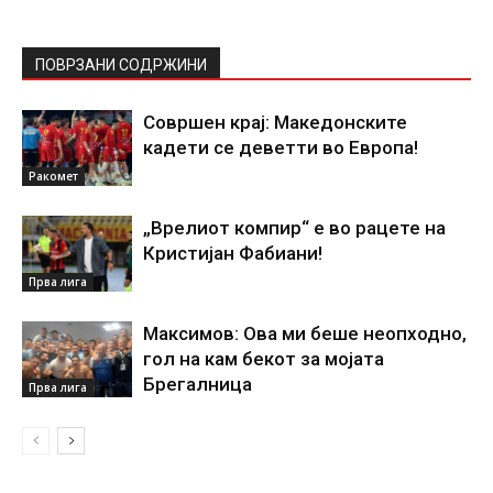
ПОВРЗАНИ СОДРЖИНИ
Совршен крај: Македонските
кадети се деветти во Европа!
Ракомет
„Врелиот компир“ е во рацете на
Кристијан Фабиани!
Прва лига
Максимов: Ова ми беше неопходно,
гол на кам бекот за мојата
Брегалница
Прва лига