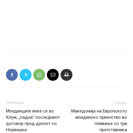
Претходно
Следно
Младинците веќе се во
Македонија на Европското
Клуж, „падна“ последниот
младинско првенство во
договор пред дуелот со
пливање со три
Норвешка
претставника