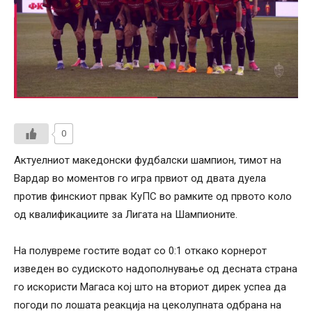
0
Актуелниот македонски фудбалски шампион, тимот на
Вардар во моментов го игра првиот од двата дуела
против финскиот првак КуПС во рамките од првото коло
од квалификациите за Лигата на Шампионите.
На полувреме гостите водат со 0:1 откако корнерот
изведен во судиското надополнување од десната страна
го искористи Магаса кој што на вториот дирек успеа да
погоди по лошата реакција на цеколупната одбрана на