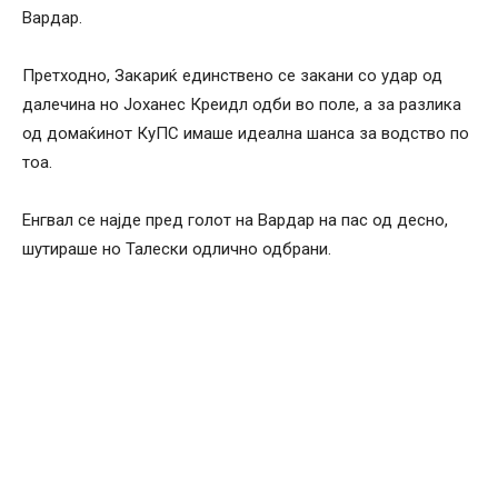
Вардар.
Претходно, Закариќ единствено се закани со удар од
далечина но Јоханес Креидл одби во поле, а за разлика
од домаќинот КуПС имаше идеална шанса за водство по
тоа.
Енгвал се најде пред голот на Вардар на пас од десно,
шутираше но Талески одлично одбрани.