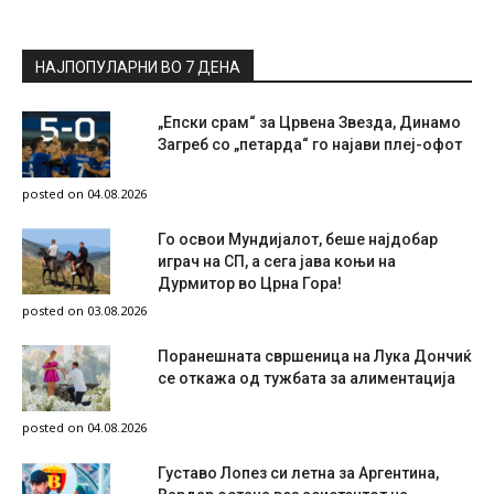
НАЈПОПУЛАРНИ ВО 7 ДЕНА
„Епски срам“ за Црвена Звезда, Динамо
Загреб со „петарда“ го најави плеј-офот
posted on 04.08.2026
Го освои Мундијалот, беше најдобар
играч на СП, а сега јава коњи на
Дурмитор во Црна Гора!
posted on 03.08.2026
Поранешната свршеница на Лука Дончиќ
се откажа од тужбата за алиментација
posted on 04.08.2026
Густаво Лопез си летна за Аргентина,