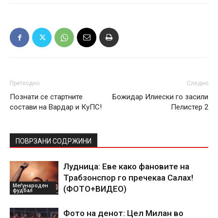
Претходно
Следно
Познати се стартните
Божидар Илиески го засили
состави на Вардар и КуПС!
Пелистер 2
ПОВРЗАНИ СОДРЖИНИ
Лудница: Еве како фановите на
Трабзонспор го пречекаа Салах!
Меѓународен
(ФОТО+ВИДЕО)
фудбал
Фото на денот: Цел Милан во