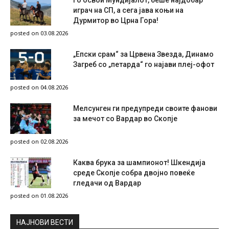
играч на СП, а сега јава коњи на
Дурмитор во Црна Гора!
posted on 03.08.2026
„Епски срам“ за Црвена Звезда, Динамо
Загреб со „петарда“ го најави плеј-офот
posted on 04.08.2026
Мелсунген ги предупреди своите фанови
за мечот со Вардар во Скопје
posted on 02.08.2026
Каква брука за шампионот! Шкендија
среде Скопје собра двојно повеќе
гледачи од Вардар
posted on 01.08.2026
НAЈНОВИ ВЕСТИ