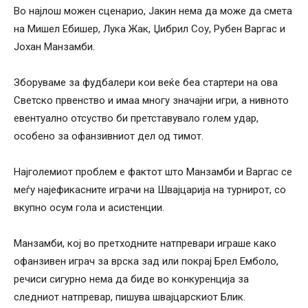
Во најлош можен сценарио, Јакин нема да може да смета
на Мишел Ебишер, Лука Жак, Џибрил Соу, Рубен Варгас и
Јохан Манзамби.
Зборуваме за фудбалери кои веќе беа стартери на ова
Светско првенство и имаа многу значајни игри, а нивното
евентуално отсуство би претставувало голем удар,
особено за офанзивниот дел од тимот.
Најголемиот проблем е фактот што Манзамби и Варгас се
меѓу најефикасните играчи на Швајцарија на турнирот, со
вкупно осум гола и асистенции.
Манзамби, кој во претходните натпревари играше како
офанзивен играч за врска зад или покрај Брел Емболо,
речиси сигурно нема да биде во конкуренција за
следниот натпревар, пишува швајцарскиот Блик.