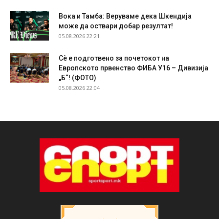
Вока и Тамба: Веруваме дека Шкендија
може да оствари добар резултат!
05.08.2026 22:21
Сѐ е подготвено за почетокот на
Европското првенство ФИБА У16 – Дивизија
„Б“! (ФОТО)
05.08.2026 22:04