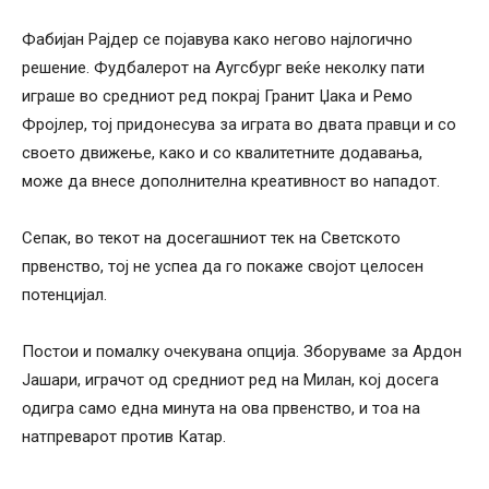
Фабијан Рајдер се појавува како негово најлогично
решение. Фудбалерот на Аугсбург веќе неколку пати
играше во средниот ред покрај Гранит Џака и Ремо
Фројлер, тој придонесува за играта во двата правци и со
своето движење, како и со квалитетните додавања,
може да внесе дополнителна креативност во нападот.
Сепак, во текот на досегашниот тек на Светското
првенство, тој не успеа да го покаже својот целосен
потенцијал.
Постои и помалку очекувана опција. Зборуваме за Ардон
Јашари, играчот од средниот ред на Милан, кој досега
одигра само една минута на ова првенство, и тоа на
натпреварот против Катар.