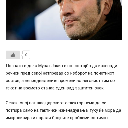
0
Познато е дека Мурат Јакин е во состојба да изненади
речиси пред секој натпревар со изборот на почетниот
состав, а непредвидените промени во неговиот тим со
текот на времето станаа еден вид заштитен знак.
Сепак, овој пат швајцарскиот селектор нема да се
потпира само на тактички изненадувања, туку ќе мора да
импровизира и поради бројните проблеми со тимот.