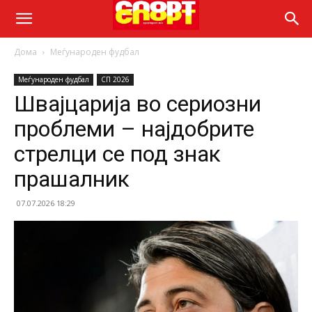
Дома
Меѓународен фудбал
Меѓународен фудбал
СП 2026
Швајцарија во сериозни
проблеми – најдобрите
стрелци се под знак
прашалник
07.07.2026 18:29