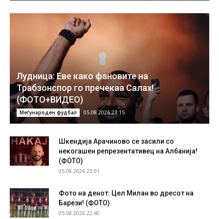
Лудница: Еве како фановите на
Трабзонспор го пречекаа Салах!
(ФОТО+ВИДЕО)
05.08.2026 23:15
Меѓународен фудбал
Шкендија Арачиново се засили со
некогашен репрезентативец на Албанија!
(ФОТО)
05.08.2026 23:01
Фото на денот: Цел Милан во дресот на
Барези! (ФОТО)
05.08.2026 22:40