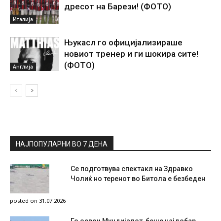
дресот на Барези! (ФОТО)
Италија
Њукасл го официјализираше
новиот тренер и ги шокира сите!
(ФОТО)
Англија
НАЈПОПУЛАРНИ ВО 7 ДЕНА
Се подготвува спектакл на Здравко
Чолиќ но теренот во Битола е безбеден
posted on 31.07.2026
Го освои Мундијалот, беше најдобар