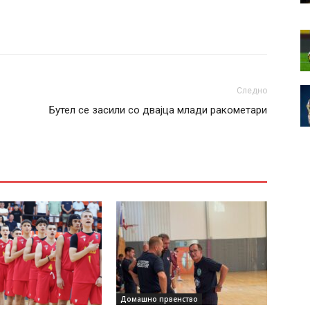
Следно
Бутел се засили со двајца млади ракометари
Домашно првенство