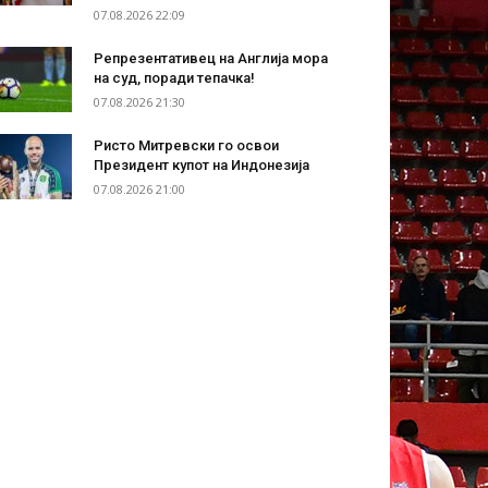
07.08.2026 22:09
Репрезентативец на Англија мора
на суд, поради тепачка!
07.08.2026 21:30
Ристо Митревски го освои
Президент купот на Индонезија
07.08.2026 21:00