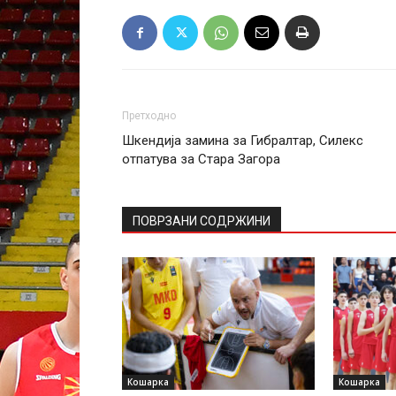
Претходно
Шкендија замина за Гибралтар, Силекс
отпатува за Стара Загора
ПОВРЗАНИ СОДРЖИНИ
Кошарка
Кошарка