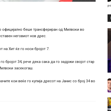
po
о официјално беше трансфериран од Милвоки во
еставен неговиот нов дрес.
 на Хит ќе го носи бројот 7.
 го бројот 34, рече дека сака да го задржи својот стар
Милвоки засекогаш.
чите кои веќе го купија дресот на Јанис со број 34 во