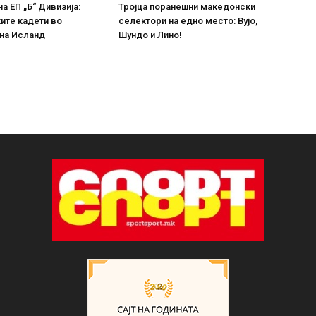
а ЕП „Б“ Дивизија:
Тројца поранешни македонски
ите кадети во
селектори на едно место: Вујо,
 на Исланд
Шундо и Лино!