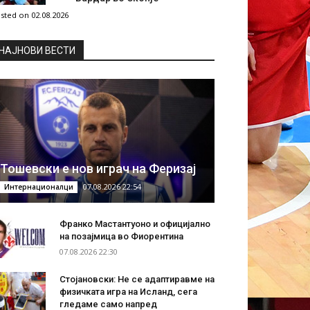
sted on 02.08.2026
НAЈНОВИ ВЕСТИ
Тошевски е нов играч на Феризај
07.08.2026 22:54
Интернационалци
Франко Мастантуоно и официјално
на позајмица во Фиорентина
07.08.2026 22:30
Стојановски: Не се адаптиравме на
физичката игра на Исланд, сега
гледаме само напред