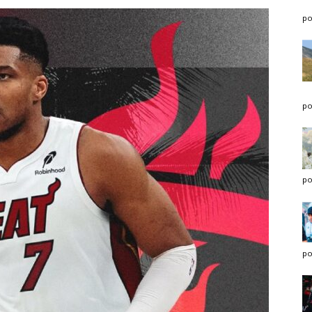
po
po
po
po