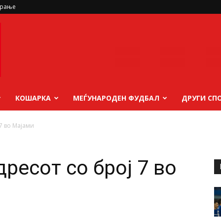
ирање
КОШАРКА
МЕЃУНАРОДЕН ФУДБАЛ
ДРУГИ СП
 7 во Мајами
дресот со број 7 во