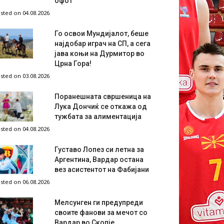
офот
sted on 04.08.2026
Го освои Мундијалот, беше
најдобар играч на СП, а сега
јава коњи на Дурмитор во
Црна Гора!
sted on 03.08.2026
Поранешната свршеница на
Лука Дончиќ се откажа од
тужбата за алиментација
sted on 04.08.2026
Густаво Лопез си летна за
Аргентина, Вардар остана
вез асистентот на Фабијани
sted on 06.08.2026
Мелсунген ги предупреди
своите фанови за мечот со
Вардар во Скопје