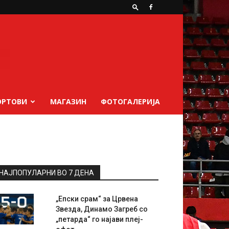
ОРТОВИ
МАГАЗИН
ФОТОГАЛЕРИЈА
НАЈПОПУЛАРНИ ВО 7 ДЕНА
„Епски срам“ за Црвена
Звезда, Динамо Загреб со
„петарда“ го најави плеј-