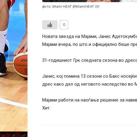
фото: Miami HEAT @MiamiHEAT (X)
0
Новата ѕвезда на Мајами, Јанис Адетокумб
Мајами вчера, по што и официјално беше пр
31-годишниот Грк следната сезона во дресот
Јанис, кој помина 13 сезони со Бакс носејќи
дрес како дел од неговото наследство во 
Мајами работи на наоѓање решение за навива
Хит.