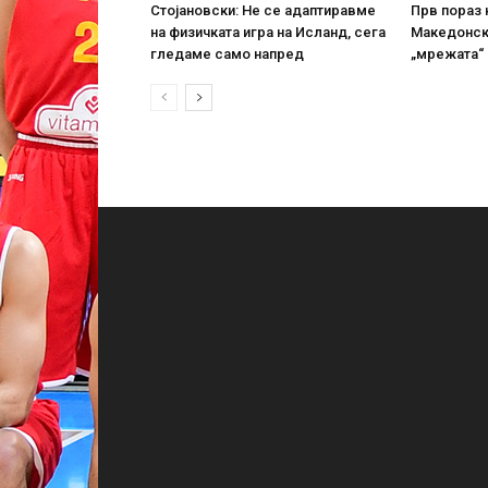
Стојановски: Не се адаптиравме
Прв пораз н
на физичката игра на Исланд, сега
Македонск
гледаме само напред
„мрежата“