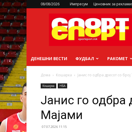
08/08/2026
Импресум
Ценовник за реклам
sportsport.mk
ДЕНЕШНИ ВЕСТИ
ФУДБАЛ
РАКОМЕТ
Дома
Кошарка
Јанис го одбра дресот со број
Кошарка
НБА
Јанис го одбра 
Мајами
07.07.2026 11:15