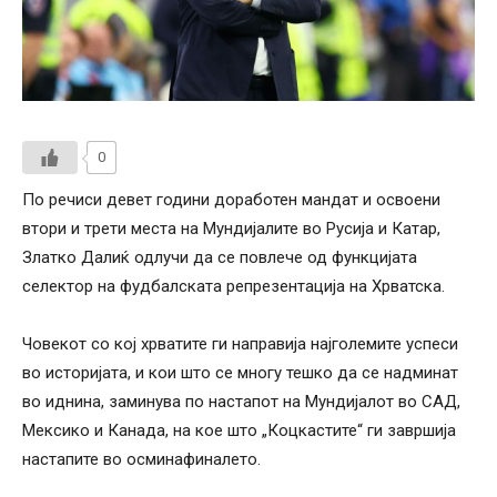
0
По речиси девет години доработен мандат и освоени
втори и трети места на Мундијалите во Русија и Катар,
Златко Далиќ одлучи да се повлече од функцијата
селектор на фудбалската репрезентација на Хрватска.
Човекот со кој хрватите ги направија најголемите успеси
во историјата, и кои што се многу тешко да се надминат
во иднина, заминува по настапот на Мундијалот во САД,
Мексико и Канада, на кое што „Коцкастите“ ги завршија
настапите во осминафиналето.