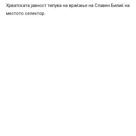
Хрватската јавност типува на враќање на Славен Билиќ на
местото селектор.