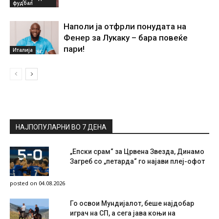
фудбал
Наполи ја отфрли понудата на
Фенер за Лукаку – бара повеќе
пари!
Италија
НАЈПОПУЛАРНИ ВО 7 ДЕНА
„Епски срам“ за Црвена Звезда, Динамо
Загреб со „петарда“ го најави плеј-офот
posted on 04.08.2026
Го освои Мундијалот, беше најдобар
играч на СП, а сега јава коњи на