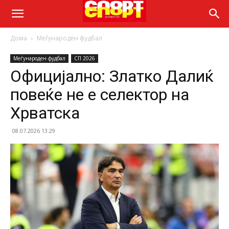
Дома
Меѓународен фудбал
Меѓународен фудбал
СП 2026
Официјално: Златко Далиќ
повеќе не е селектор на
Хрватска
08.07.2026 13:29