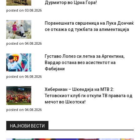
Дурмитор во Црна Гора!
posted on 03.08.2026
Поранешната свршеница на Лука Дончиќ
се откажа од тужбата за алиментација
posted on 04.08.2026
Густаво Лопез си летна за Аргентина,
Вардар остана вез асистентот на
Фабијани
posted on 06.08.2026
Хиберниан – Шкендија на МТВ 2:
Тетовскиот клуб ги откупи ТВ правата од
мечот во Шкотска!
posted on 04.08.2026
НAЈНОВИ ВЕСТИ