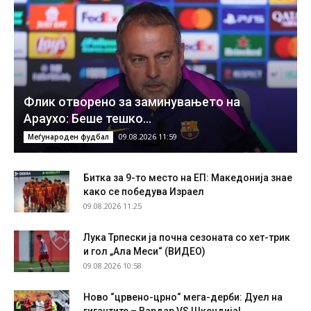
Флик отворено за заминувањето на
Араухо: Беше тешко…
09.08.2026 11:59
Меѓународен фудбал
Битка за 9-то место на ЕП: Македонија знае
како се победува Израел
09.08.2026 11:25
Лука Трпески ја почна сезоната со хет-трик
и гол „Ала Меси“ (ВИДЕО)
09.08.2026 10:58
Ново “црвено-црно“ мега-дерби: Дуел на