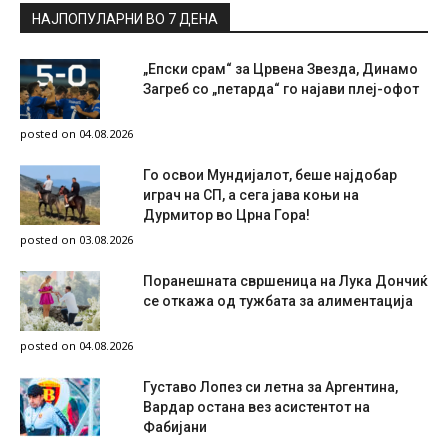
НАЈПОПУЛАРНИ ВО 7 ДЕНА
„Епски срам“ за Црвена Звезда, Динамо
Загреб со „петарда“ го најави плеј-офот
posted on 04.08.2026
Го освои Мундијалот, беше најдобар
играч на СП, а сега јава коњи на
Дурмитор во Црна Гора!
posted on 03.08.2026
Поранешната свршеница на Лука Дончиќ
се откажа од тужбата за алиментација
posted on 04.08.2026
Густаво Лопез си летна за Аргентина,
Вардар остана вез асистентот на
Фабијани