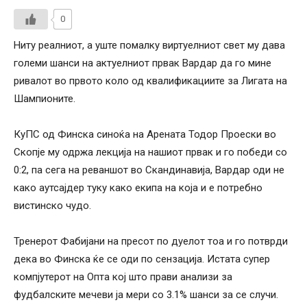
0
Ниту реалниот, а уште помалку виртуелниот свет му дава
големи шанси на актуелниот првак Вардар да го мине
ривалот во првото коло од квалификациите за Лигата на
Шампионите.
КуПС од Финска синоќа на Арената Тодор Проески во
Скопје му одржа лекција на нашиот првак и го победи со
0:2, па сега на реваншот во Скандинавија, Вардар оди не
како аутсајдер туку како екипа на која и е потребно
вистинско чудо.
Тренерот Фабијани на пресот по дуелот тоа и го потврди
дека во Финска ќе се оди по сензација. Истата супер
компјутерот на Опта кој што прави анализи за
фудбалските мечеви ја мери со 3.1% шанси за се случи.