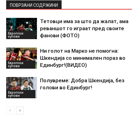
ПОВРЗАНИ СОДРЖИНИ
Тетовци има за што да жалат, ама
реваншот го играат пред своите
Европски
фанови (ФОТО)
купови
Ни голот на Марко не помогна:
Шкендија со минимален пораз во
Европски
Единбург!(ВИДЕО)
купови
Полувреме: Добра Шкендија, без
голови во Единбург!
Европски
купови