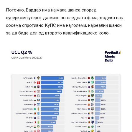
Поточно, Вардар има најмала шанса според
суперкомпјутерот да мине во следната фаза, додека пак
сосема спротивно КуПС има најголеми, најреални шанси
за да биде дел од второто квалификациско коло.