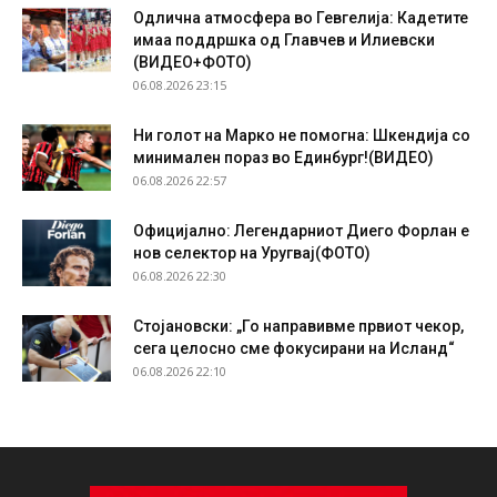
Одлична атмосфера во Гевгелија: Кадетите
имаа поддршка од Главчев и Илиевски
(ВИДЕО+ФОТО)
06.08.2026 23:15
Ни голот на Марко не помогна: Шкендија со
минимален пораз во Единбург!(ВИДЕО)
06.08.2026 22:57
Официјално: Легендарниот Диего Форлан е
нов селектор на Уругвај(ФОТО)
06.08.2026 22:30
Стојановски: „Го направивме првиот чекор,
сега целосно сме фокусирани на Исланд“
06.08.2026 22:10