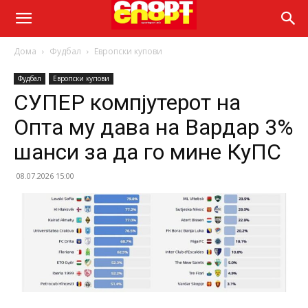
Дома
Фудбал
Европски купови
Фудбал
Европски купови
СУПЕР компјутерот на
Опта му дава на Вардар 3%
шанси за да го мине КуПС
08.07.2026 15:00