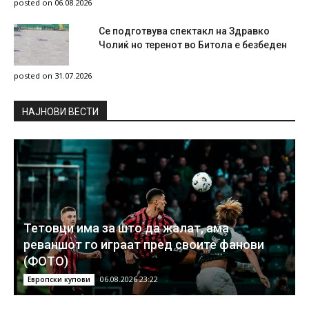
posted on 06.08.2026
Се подготвува спектакл на Здравко
Чолиќ но теренот во Битола е безбеден
posted on 31.07.2026
НAЈНОВИ ВЕСТИ
Тетовци има за што да жалат, ама
реваншот го играат пред своите фанови
(ФОТО)
06.08.2026 23:22
Европски купови