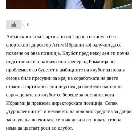
0
Албанскиот тим Партизани од Тирана останува без
спортскиот директор Агим Ибраини кој одлучил да се
повлече од оваа позиција. Клубот пред некој ден ги почна
подготовките и назначи нов тренер од Романија но
проблемите со буџетот и амбициите на клубот за новата
сезона биле пресудни за крај на соработката на двете
страни. Партизани лани неуспеа да обезбеди настап на
евро-сцената но клубот се бореше за опстанок кога
Ибраими ја превзема директорската позиција. Сепак
„турболенциите“ и немањето на доволно средства за добри
засилувања во екипата се знак дека и во новата сезона
нема да цветаат рози во клубот.