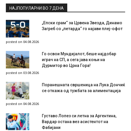
НАЈПОПУЛАРНИ ВО 7 ДЕНА
„Епски срам“ за Црвена Звезда, Динамо
Загреб со „петарда“ го најави плеј-офот
posted on 04.08.2026
Го освои Мундијалот, беше најдобар
играч на СП, а сега јава коњи на
Дурмитор во Црна Гора!
posted on 03.08.2026
Поранешната свршеница на Лука Дончиќ
се откажа од тужбата за алиментација
posted on 04.08.2026
Густаво Лопез си летна за Аргентина,
Вардар остана вез асистентот на
Фабијани