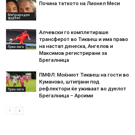
Почина таткото на Лионел Меси
Меѓународен
фудбал
Алчевски го комплетираше
трансферот во Тиквеш и има право
на настап денеска, Ангелов и
Прва лига
Максимов регистрирани за
Брегалница
ПМФЛ: Моќниот Тиквеш на гости во
Куманово, штипјани под
рефлектори ќе уживаат во дуелот
Прва лига
Брегалница – Арсими