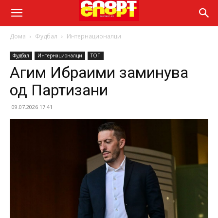
Дома
Фудбал
Интернационалци
Фудбал
Интернационалци
ТОП
Агим Ибраими заминува
од Партизани
09.07.2026 17:41