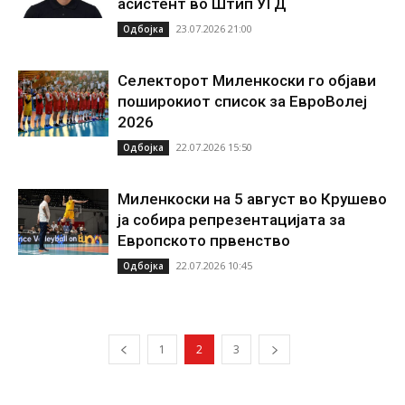
асистент во Штип УГД
23.07.2026 21:00
Одбојка
Селекторот Миленкоски го објави
поширокиот список за ЕвроВолеј
2026
22.07.2026 15:50
Одбојка
Миленкоски на 5 август во Крушево
ја собира репрезентацијата за
Европското првенство
22.07.2026 10:45
Одбојка
1
2
3