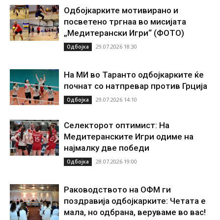
Одбојкарките мотивирано и
посветено тргнаа во мисијата
„Медитерански Игри“ (ФОТО)
29.07.2026 18:30
Одбојка
На МИ во Таранто одбојкарките ќе
почнат со натпревар против Грција
29.07.2026 14:10
Одбојка
Селекторот оптимист: На
Медитеранските Игри одиме на
најмалку две победи
28.07.2026 19:00
Одбојка
Раководството на ОФМ ги
поздравија одбојкарките: Четата е
мала, но одбрана, веруваме во вас!