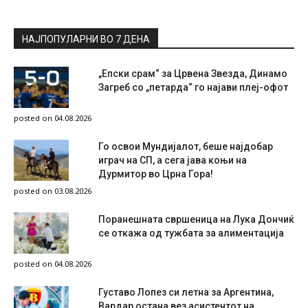
НАЈПОПУЛАРНИ ВО 7 ДЕНА
„Епски срам“ за Црвена Звезда, Динамо
Загреб со „петарда“ го најави плеј-офот
posted on 04.08.2026
Го освои Мундијалот, беше најдобар
играч на СП, а сега јава коњи на
Дурмитор во Црна Гора!
posted on 03.08.2026
Поранешната свршеница на Лука Дончиќ
се откажа од тужбата за алиментација
posted on 04.08.2026
Густаво Лопез си летна за Аргентина,
Вардар остана вез асистентот на