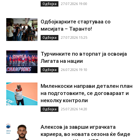
27.07.2026 19:00
Одбојка
Одбојкарките стартуваа со
мисијата – Таранто!
27.07.2026 15:25
Одбојка
Турчинките по вторпат ја освоија
Лигата на нации
26.07.2026 19:10
Одбојка
Миленкоски направи детален план
на подготовките, се договараат и
неколку контроли
25.07.2026 14:20
Одбојка
Алексов ја заврши играчката
кариера, во новата сезона ќе биде