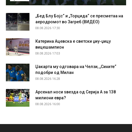
„Бед Блу Бојс“ и „Торцида“ се пресметаа на
аеродромот во Загреб (ВИДЕО)
08.08.2026 17:30
Катерина Ацевска е светски џиу-џицу
вицешампион
08.08.2026 17:03
Џакарта му одговара на Челзи, „Сините“
подобри од Милан
08.08.2026 16:28
Арсенал носи ѕвезда од Серија А за 138
милиони евра?
08.08.2026 16:00