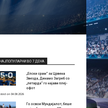
НАЈПОПУЛАРНИ ВО 7 ДЕНА
„Епски срам“ за Црвена
Звезда, Динамо Загреб со
„петарда“ го најави плеј-
офот
sted on 04.08.2026
Го освои Мундијалот, беше