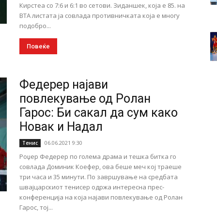
Кирстеа со 7:6 и 6:1 во сетови. Зиданшек, која е 85. на
ВТА листата ја совлада противничката која е многу
подобро...
Повеќе
Федерер најави
повлекување од Ролан
Гарос: Би сакал да сум како
Новак и Надал
06.06.2021 9:30
Тенис
Роџер Федерер по голема драма и тешка битка го
совлада Доминик Коефер, ова беше меч кој траеше
три часа и 35 минути. По завршување на средбата
швајцарскиот тенисер одржа интересна прес-
конференција на која најави повлекување од Ролан
Гарос, тој...