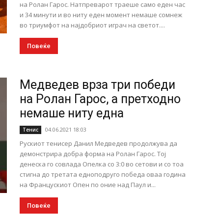
на Ролан Гарос. Натпреварот траеше само еден час
и 34 минути и во ниту еден момент немаше сомнеж
во триумфот на најдобриот играч на светот....
Повеќе
Медведев врза три победи
на Ролан Гарос, а претходно
немаше ниту една
04.06.2021 18:03
Тенис
Рускиот тенисер Данил Медведев продолжува да
демонстрира добра форма на Ролан Гарос. Тој
денеска го совлада Опелка со 3:0 во сетови и со тоа
стигна до третата едноподруго победа оваа година
на Францускиот Опен по оние над Паул и...
Повеќе