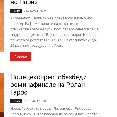
во Париз
05.06.2021 18:19
Тенис
Актуелниот шампион на Ролан Гарос, шпанскиот
тенисер Рафаел Надал се пласираше во
осминафиналето на турнирот, откако денеска беше
сигурен на дуелот со Британецот Камерон Нори во
три сета со резултат 6:3, 6:3, 6:3. Во следната рунда,
20-кратниот освојувач на Грен...
Повеќе
Ноле „експрес“ обезбеди
осминафинале на Ролан
Гарос
05.06.2021 16:10
Тенис
Новак Ѓоковиќ го победи Литванецот Ричардас
Беранкис со 3:0 и се пласираше во осминафиналето