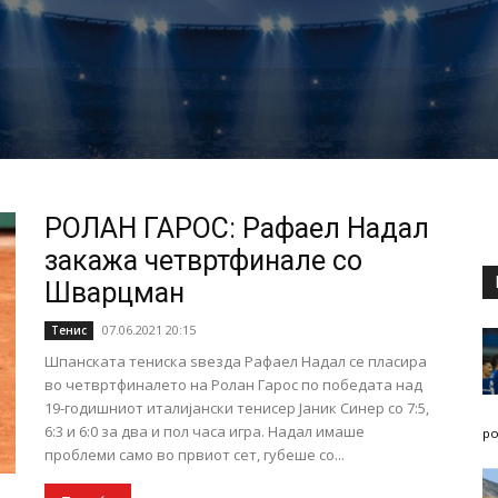
РОЛАН ГАРОС: Рафаел Надал
закажа четвртфинале со
Шварцман
07.06.2021 20:15
Тенис
Шпанската тениска ѕвезда Рафаел Надал се пласира
во четвртфиналето на Ролан Гарос по победата над
19-годишниот италијански тенисер Јаник Синер со 7:5,
6:3 и 6:0 за два и пол часа игра. Надал имаше
po
проблеми само во првиот сет, губеше со...