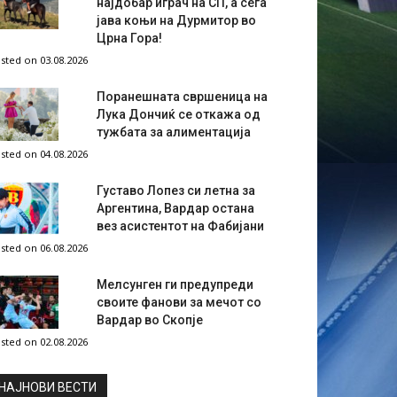
најдобар играч на СП, а сега
јава коњи на Дурмитор во
Црна Гора!
sted on 03.08.2026
Поранешната свршеница на
Лука Дончиќ се откажа од
тужбата за алиментација
sted on 04.08.2026
Густаво Лопез си летна за
Аргентина, Вардар остана
вез асистентот на Фабијани
sted on 06.08.2026
Мелсунген ги предупреди
своите фанови за мечот со
Вардар во Скопје
sted on 02.08.2026
НAЈНОВИ ВЕСТИ