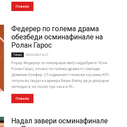
Повеќе
Федерер по голема драма
обезбеди осминафинале на
Ролан Гарос
06.06.2021 8:27
Тенис
Роџер Федерер се пласираше меѓу најдобрите 16 на
Ролан Гаорс, откако по голема драма го совлада
Доминик Коефер. 27-годишниот тенисер кој нема АТП
титула во својата кариера беше близу да ја докрајчи
легендата, но после три часа и 35...
Повеќе
Надал завери осминафинале