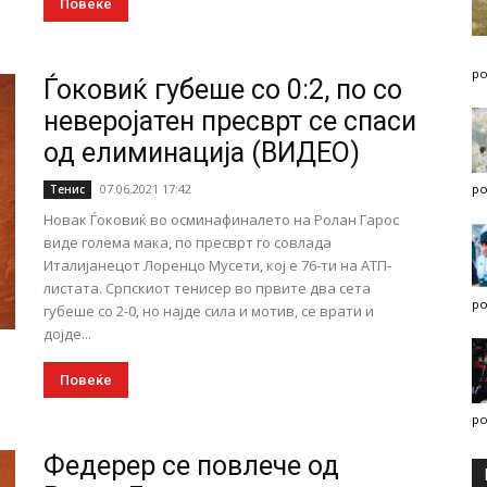
Повеќе
po
Ѓоковиќ губеше со 0:2, по со
неверојатен пресврт се спаси
од елиминација (ВИДЕО)
07.06.2021 17:42
po
Тенис
Новак Ѓоковиќ во осминафиналето на Ролан Гарос
виде голема мака, по пресврт го совлада
Италијанецот Лоренцо Мусети, кој е 76-ти на АТП-
листата. Српскиот тенисер во првите два сета
po
губеше со 2-0, но најде сила и мотив, се врати и
дојде...
Повеќе
po
Федерер се повлече од