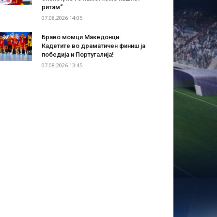
ритам“
07.08.2026 14:05
Браво момци Македонци:
Кадетите во драматичен финиш ја
победија и Португалија!
07.08.2026 13:45