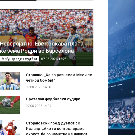
Неверојатно: Еве колкава плата
ќе зема Родри во Барселона
07.08.2026 15:28
Меѓународен фудбал
Страшно: „Ќе го разнесам Меси со
четири бомби!“
07.08.2026 14:58
Претепан фудбалски судија!
07.08.2026 14:27
Стојановски пред дуелот со
Исланд: „Ако го контролираме
скокот, ќе го наметнеме нашиот