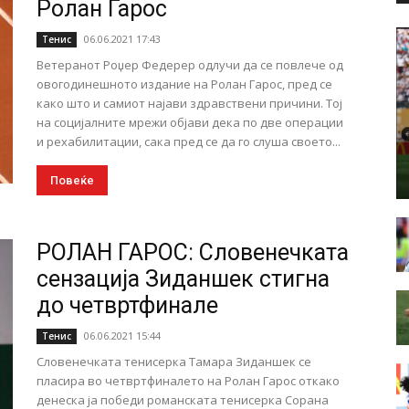
Ролан Гарос
06.06.2021 17:43
Тенис
Ветеранот Роџер Федерер одлучи да се повлече од
овогодинешното издание на Ролан Гарос, пред се
како што и самиот најави здравствени причини. Тој
на социјалните мрежи објави дека по две операции
и рехабилитации, сака пред се да го слуша своето...
Повеќе
РОЛАН ГАРОС: Словенечката
сензација Зиданшек стигна
до четвртфинале
06.06.2021 15:44
Тенис
Словенечката тенисерка Тамара Зиданшек се
пласира во четвртфиналето на Ролан Гарос откако
денеска ја победи романската тенисерка Сорана