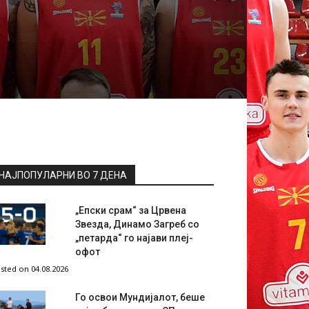
НАЈПОПУЛАРНИ ВО 7 ДЕНА
„Епски срам“ за Црвена
Звезда, Динамо Загреб со
„петарда“ го најави плеј-
офот
sted on 04.08.2026
Го освои Мундијалот, беше