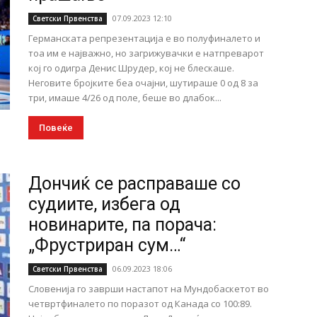
07.09.2023 12:10
Светски Првенства
Германската репрезентација е во полуфиналето и
тоа им е најважно, но загрижувачки е натпреварот
кој го одигра Денис Шрудер, кој не блескаше.
Неговите бројките беа очајни, шутираше 0 од 8 за
три, имаше 4/26 од поле, беше во длабок...
Повеќе
Дончиќ се расправаше со
судиите, избега од
новинарите, па порача:
„Фрустриран сум…“
06.09.2023 18:06
Светски Првенства
Словенија го заврши настапот на Мундобаскетот во
четвртфиналето по поразот од Канада со 100:89.