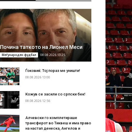
Почина таткото на Лионел Меси
08.08.2026 13:25
Меѓународен фудбал
Ѓоковиќ: Тој пораз ме уништи!
08.08.2026 13:00
Кожув се засили со српски бек!
08.08.2026 12:56
Алчевски го комплетираше
трансферот во Тиквеш и има право
на настап денеска, Ангелов и