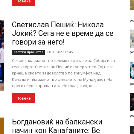
Повеќе
po
Светислав Пешиќ: Никола
Јокиќ? Сега не е време да се
говори за него!
08.09.2023 13:45
po
Светски Првенства
Секако пласманот во големото финале за Србија и за
селекторот Светислав Пешиќ е супер успех. Тој не го
криеше своето задоволство по триумфот над
Канада и пласманот во финалето на Мундијалот. На
po
пресот беше прашан и за Никола Јокиќ, кој...
Повеќе
po
Богдановиќ на балкански
начин кон Канаѓаните: Ве