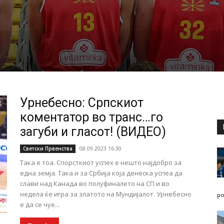
Урнебесно: Српскиот
коментатор во транс…го
загуби и гласот! (ВИДЕО)
08.09.2023 16:30
Светски Првенства
Така е тоа. Спорсткиот успех е нешто најдобро за
една земја. Така и за Србија која денеска успеа да
слави над Канада во полуфиналето на СП и во
недела ќе игра за златото на Мундијалот. Урнебесно
po
е да се чуе...