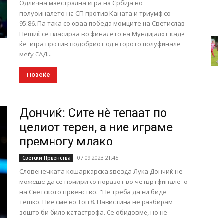
Одлична маестрална игра на Србија во
полуфиналето на СП против Каната и триумф со
95:86. Па така со оваа победа момците на Светислав
Пешиќ се пласираа во финалето на Мундијалот каде
ќе игра против подобриот од второто полуфинале
меѓу САД...
Повеќе
Дончиќ: Сите нè тепаат по
целиот терен, а ние играме
премногу млако
07.09.2023 21:45
Светски Првенства
Словенечката кошаркарска ѕвезда Лука Дончиќ не
можеше да се помири со поразот во четвртфиналето
на Светското првенство. "Не треба да ни биде
тешко. Ние сме во Топ 8. Навистина не разбирам
зошто би било катастрофа. Се обидовме, но не