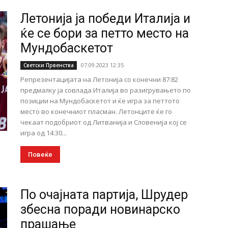
Летонија ја победи Италија и
ќе се бори за петто место на
Мундобаскетот
07.09.2023 12:35
Светски Првенства
Репрезентацијата на Летонија со конечни 87:82
предмалку ја совлада Италија во разигрувањето по
позиции на Мундобаскетот и ќе игра за петтото
место во конечниот пласман. Летонците ќе го
чекаат подобриот од Литванија и Словенија кој се
игра од 14:30...
Повеќе
По очајната партија, Шрудер
збесна поради новинарско
прашање