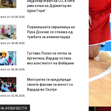
најдобар играч на СП, а сега
јава коњи на Дурмитор во
Црна Гора!
sted on 03.08.2026
Поранешната свршеница на
Лука Дончиќ се откажа од
тужбата за алиментација
sted on 04.08.2026
Густаво Лопез си летна за
Аргентина, Вардар остана
вез асистентот на Фабијани
sted on 06.08.2026
Мелсунген ги предупреди
своите фанови за мечот со
Вардар во Скопје
sted on 02.08.2026
НAЈНОВИ ВЕСТИ