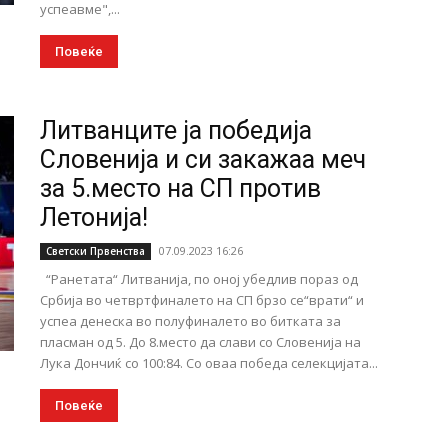
успеавме",...
Повеќе
Литванците ја победија
Словенија и си закажаа меч
за 5.место на СП против
Летонија!
07.09.2023 16:26
Светски Првенства
“Ранетата“ Литванија, по оној убедлив пораз од
Србија во четвртфиналето на СП брзо се“врати“ и
успеа денеска во полуфиналето во битката за
пласман од 5. До 8.место да слави со Словенија на
Лука Дончиќ со 100:84. Со оваа победа селекцијата...
Повеќе