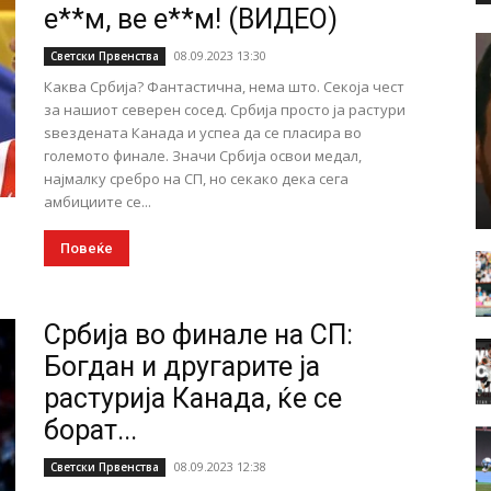
е**м, ве е**м! (ВИДЕО)
08.09.2023 13:30
Светски Првенства
Каква Србија? Фантастична, нема што. Секоја чест
за нашиот северен сосед. Србија просто ја растури
ѕвездената Канада и успеа да се пласира во
големото финале. Значи Србија освои медал,
најмалку сребро на СП, но секако дека сега
амбициите се...
Повеќе
Србија во финале на СП:
Богдан и другарите ја
растурија Канада, ќе се
борат...
08.09.2023 12:38
Светски Првенства