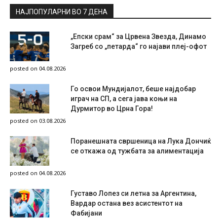
НАЈПОПУЛАРНИ ВО 7 ДЕНА
„Епски срам“ за Црвена Звезда, Динамо
Загреб со „петарда“ го најави плеј-офот
posted on 04.08.2026
Го освои Мундијалот, беше најдобар
играч на СП, а сега јава коњи на
Дурмитор во Црна Гора!
posted on 03.08.2026
Поранешната свршеница на Лука Дончиќ
се откажа од тужбата за алиментација
posted on 04.08.2026
Густаво Лопез си летна за Аргентина,
Вардар остана вез асистентот на
Фабијани