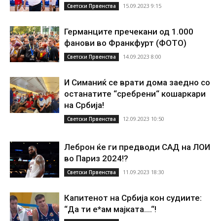
15.09.2023 9:15
Светски Првенства
Германците пречекани од 1.000
фанови во Франкфурт (ФОТО)
14.09.2023 8:00
Светски Првенства
И Симаниќ се врати дома заедно со
останатите “сребрени“ кошаркари
на Србија!
12.09.2023 10:50
Светски Првенства
Леброн ќе ги предводи САД на ЛОИ
во Париз 2024!?
11.09.2023 18:30
Светски Првенства
Капитенот на Србија кон судиите:
“Да ти е*ам мајката….“!