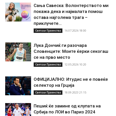
Сања Савеска: Волонтерството ми
покажа дека и најмалата помош
остава најголема трага –
приклучете...
16.07.2026 18:00
Светски Првенства
Лука Дончиќ ги разочара
Словенците: Моите ќерки секогаш
се на прво место
12.05.2026 10:20
Светски Првенства
ОФИЦИЈАЛНО: Итудис не е повеќе
селектор на Грција
18.09.2023 21:15
Светски Првенства
Пешиќ ќе замине од клупата на
Србија по ЛОИ во Париз 2024