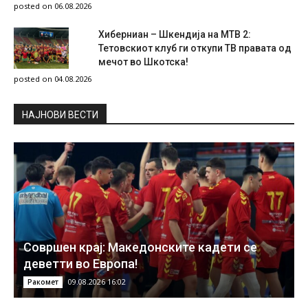
posted on 06.08.2026
Хиберниан – Шкендија на МТВ 2:
Тетовскиот клуб ги откупи ТВ правата од
мечот во Шкотска!
posted on 04.08.2026
НAЈНОВИ ВЕСТИ
Совршен крај: Македонските кадети се
деветти во Европа!
09.08.2026 16:02
Ракомет