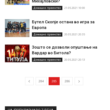
Михајловски?
21.05.2021 10:00
Домашно првенство
Бутел Скопје остана во игра за
Европа
20.05.2021 20:35
Домашно првенство
Зошто се дозволи опуштање на
Вардар во Битола?
20.05.2021 20:13
Домашно првенство
284
285
286