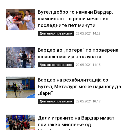
Бутел добро го намачи Вардар,
шампионот го реши мечот во
последните пет минути
22.05.2021 14:28
Домашно првенство
Вардар во „потера“ по проверена
шпанска магија на клупата
22.05.2021 11:15
Домашно првенство
Вардар на рехабилитација со
Бутел, Металург може најмногу да
„ќари“
22.05.2021 10:17
Домашно првенство
Дали играчите на Вардар имаат
поинакво мислење од