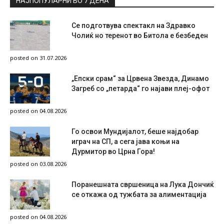
НАЈПОПУЛАРНИ ВО 7 ДЕНА
Се подготвува спектакл на Здравко
Чолиќ но теренот во Битола е безбеден
posted on 31.07.2026
„Епски срам“ за Црвена Звезда, Динамо
Загреб со „петарда“ го најави плеј-офот
posted on 04.08.2026
Го освои Мундијалот, беше најдобар
играч на СП, а сега јава коњи на
Дурмитор во Црна Гора!
posted on 03.08.2026
Поранешната свршеница на Лука Дончиќ
се откажа од тужбата за алиментација
posted on 04.08.2026