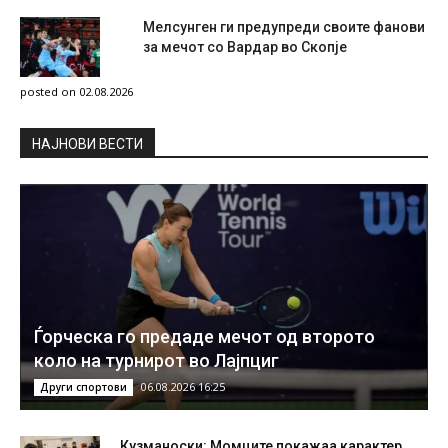
Мелсунген ги предупреди своите фанови
за мечот со Вардар во Скопје
posted on 02.08.2026
НAЈНОВИ ВЕСТИ
Ѓорческа го предаде мечот од второто
коло на турнирот во Лајпциг
06.08.2026 16:25
Други спортови
Кузманоски: Момците покажаа карактер,