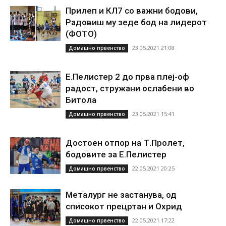
Прилеп и КЛ7 со важни бодови,
Радовиш му зеде бод на лидерот
(ФОТО)
23.05.2021 21:08
Домашно првенство
Е.Пелистер 2 до прва плеј-оф
радост, стружани ослабени во
Битола
23.05.2021 15:41
Домашно првенство
Достоен отпор на Т.Пролет,
бодовите за Е.Пелистер
22.05.2021 20:25
Домашно првенство
Металург не застанува, од
списокот прецртан и Охрид
22.05.2021 17:22
Домашно првенство