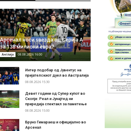
Арсенал носи ѕвезда од Серија А
за 138 милиони евра?
08.08.2026 16:00
Англија
Интер подобар од Јувентус на
пријателскиот дуел во Австралија
08.08.2026 15:30
Девет години од Супер купот во
Скопје: Реал и Јунајтед ни
приредија спектакл за паметење
08.08.2026 15:00
Бруно Гимараеш и официјално во
Арсенал