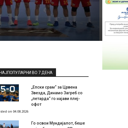
НАЈПОПУЛАРНИ ВО 7 ДЕНА
„Епски срам“ за Црвена
Звезда, Динамо Загреб со
„петарда“ го најави плеј-
офот
sted on 04.08.2026
Го освои Мундијалот, беше