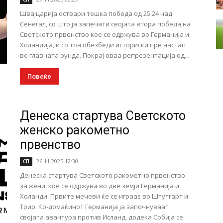
Швајцарија оствари тешка победа од 25:24 над
Сенегал, со што ја запечати својата втора победа на
Светското првенство кое се одржува во Германија и
Холандија, и со тоа обезбеди историски прв настап
во главната рунда. Покрај оваа репрезентација од...
Повеќе
Денеска стартува Светското
женско ракометно
првенство
26.11.2025 12:30
СП
Денеска стартува Светското ракометно првенство
за жени, кое се одржува во две земји Германија и
Холанди. Првите мечеви ќе се играаѕ во Штутгарт и
Трир. Ко-домаќинот Германија ја започнуваат
својата авантура против Исланд, додека Србија се