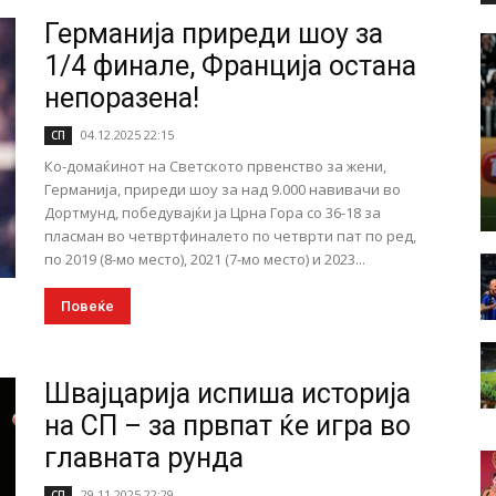
Германија приреди шоу за
1/4 финале, Франција остана
непоразена!
04.12.2025 22:15
СП
Ко-домаќинот на Светското првенство за жени,
Германија, приреди шоу за над 9.000 навивачи во
Дортмунд, победувајќи ја Црна Гора со 36-18 за
пласман во четвртфиналето по четврти пат по ред,
по 2019 (8-мо место), 2021 (7-мо место) и 2023...
Повеќе
Швајцарија испиша историја
на СП – за првпат ќе игра во
главната рунда
29.11.2025 22:29
СП