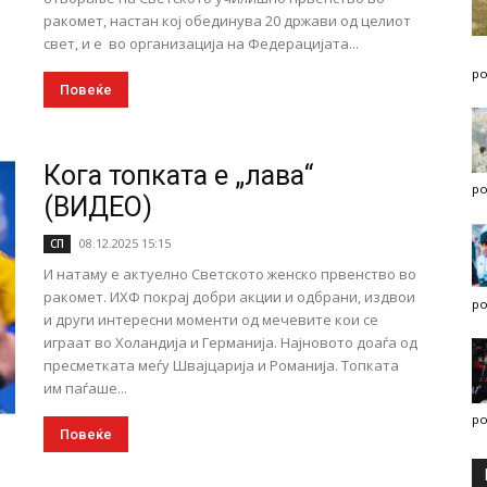
ракомет, настан кој обединува 20 држави од целиот
свет, и е во организација на Федерацијата...
po
Повеќе
Кога топката е „лава“
po
(ВИДЕО)
08.12.2025 15:15
СП
И натаму е актуелно Светското женско првенство во
ракомет. ИХФ покрај добри акции и одбрани, издвои
po
и други интересни моменти од мечевите кои се
играат во Холандија и Германија. Најновото доаѓа од
пресметката меѓу Швајцарија и Романија. Топката
им паѓаше...
po
Повеќе