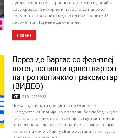
рунда на Светското првенство. Веселин Вујовиќ за
оваа средба го искористи правото да направи
промена во составот, надвор од пријавените 18
ракометари. Тој нема да смета на...
Повеќе
Перез де Варгас со фер-плеј
потег, поништи црвен картон
на противничкиот ракометар
(ВИДЕО)
21.01.2025 9:58
СП
Покрај одличната пресметка во Осло меѓу
Шведската и Шпанија, која заврши без победник, во
центарот на вниманието се најде искусниот голман
Гонзало Перез де Варгас. Шпанскиот голман го има
потегот на мечот. Хампус Ване застана на линијата
седум метри, неговиот...