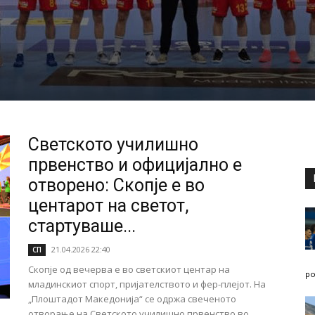
Светското училишно
првенство и официјално е
отворено: Скопје е во
центарот на светот,
стартуваше...
21.04.2026 22:40
СП
Скопје од вечерва е во светскиот центар на
po
младинскиот спорт, пријателството и фер-плејот. На
„Плоштадот Македонија“ се одржа свеченото
отворање на Светското училишно првенство во