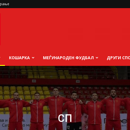
ирање
КОШАРКА
МЕЃУНАРОДЕН ФУДБАЛ
ДРУГИ СП
СП