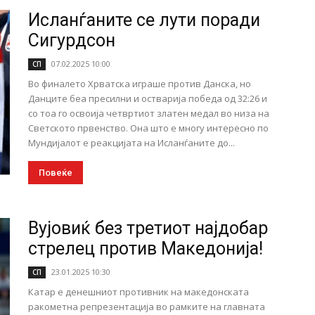
Исланѓаните се лути поради
Сигурдсон
07.02.2025 10:00
СП
Во финалето Хрватска играше против Данска, но
Данците беа пресилни и остварија победа од 32:26 и
со тоа го освоија четвртиот златен медал во низа на
Светското првенство. Она што е многу интересно по
Мундијалот е реакцијата на Исланѓаните до...
Повеќе
Вујовиќ без третиот најдобар
стрелец против Македонија!
23.01.2025 10:30
СП
Катар е денешниот противник на македонската
ракометна репрезентација во рамките на главната