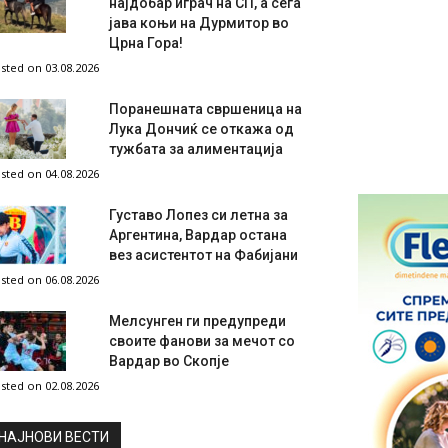
најдобар играч на СП, а сега
јава коњи на Дурмитор во
Црна Гора!
sted on 03.08.2026
Поранешната свршеница на
Лука Дончиќ се откажа од
тужбата за алиментација
sted on 04.08.2026
Густаво Лопез си летна за
Аргентина, Вардар остана
вез асистентот на Фабијани
sted on 06.08.2026
Мелсунген ги предупреди
своите фанови за мечот со
Вардар во Скопје
sted on 02.08.2026
НAЈНОВИ ВЕСТИ