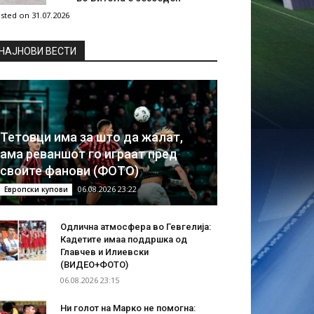
sted on 31.07.2026
НAЈНОВИ ВЕСТИ
Тетовци има за што да жалат,
ама реваншот го играат пред
своите фанови (ФОТО)
06.08.2026 23:22
Европски купови
Одлична атмосфера во Гевгелија:
Кадетите имаа поддршка од
Главчев и Илиевски
(ВИДЕО+ФОТО)
06.08.2026 23:15
Ни голот на Марко не помогна: