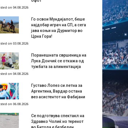
офот
sted on 04.08.2026
Го освои Мундијалот, беше
најдобар играч на СП, а сега
јава коњи на Дурмитор во
Црна Гора!
sted on 03.08.2026
Поранешната свршеница на
Лука Дончиќ се откажа од
тужбата за алиментација
sted on 04.08.2026
Густаво Лопез си летна за
Аргентина, Вардар остана
вез асистентот на Фабијани
sted on 06.08.2026
Се подготвува спектакл на
Здравко Чолиќ но теренот
во Битола е безбеден