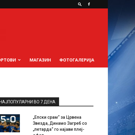
ОРТОВИ
МАГАЗИН
ФОТОГАЛЕРИЈА
НАЈПОПУЛАРНИ ВО 7 ДЕНА
„Епски срам“ за Црвена
Звезда, Динамо Загреб со
„петарда“ го најави плеј-