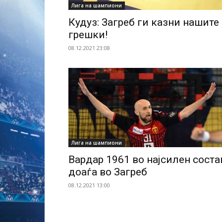
Лига на шампиони
Кудуз: Загреб ги казни нашите
грешки!
08.12.2021 23:08
Лига на шампиони
Вардар 1961 во најсилен соста
доаѓа во Загреб
08.12.2021 13:00