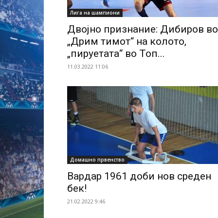
Лига на шампиони
Двојно признание: Дибиров во
„Дрим тимот“ на колото,
„пируетата“ во Топ...
11.03.2022 11:06
Домашно првенство
Вардар 1961 доби нов среден
бек!
21.02.2022 9:46