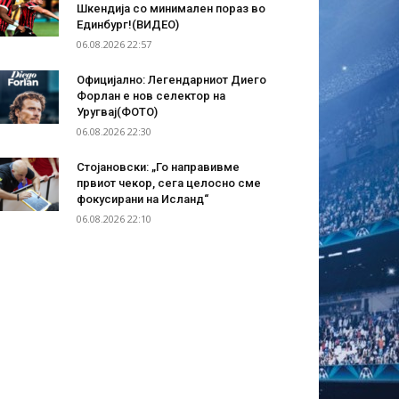
Шкендија со минимален пораз во
Единбург!(ВИДЕО)
06.08.2026 22:57
Официјално: Легендарниот Диего
Форлан е нов селектор на
Уругвај(ФОТО)
06.08.2026 22:30
Стојановски: „Го направивме
првиот чекор, сега целосно сме
фокусирани на Исланд“
06.08.2026 22:10