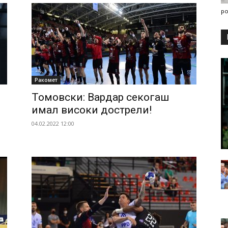
po
Ракомет
Томовски: Вардар секогаш
имал високи дострели!
04.02.2022 12:00