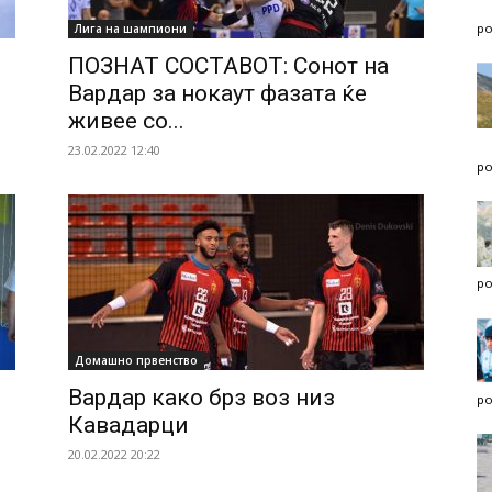
po
Лига на шампиони
ПОЗНАТ СОСТАВОТ: Сонот на
Вардар за нокаут фазата ќе
живее со...
23.02.2022 12:40
po
po
Домашно првенство
Вардар како брз воз низ
po
Кавадарци
20.02.2022 20:22