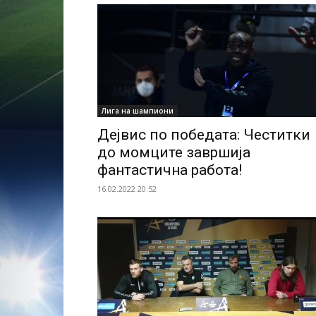
Лига на шампиони
Дејвис по победата: Честитки
до момците завршија
фантастична работа!
16.02.2022 20:52