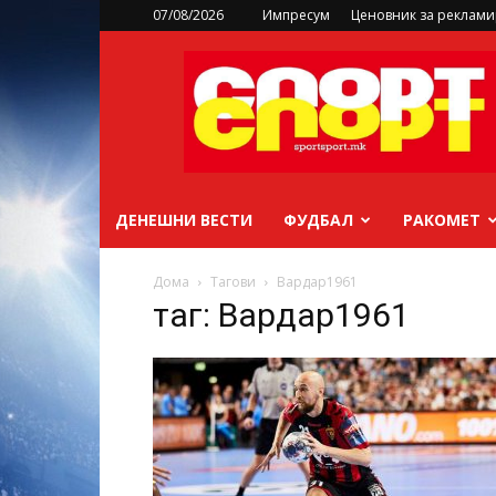
07/08/2026
Импресум
Ценовник за реклам
sportsport.mk
ДЕНЕШНИ ВЕСТИ
ФУДБАЛ
РАКОМЕТ
Дома
Тагови
Вардар1961
таг: Вардар1961