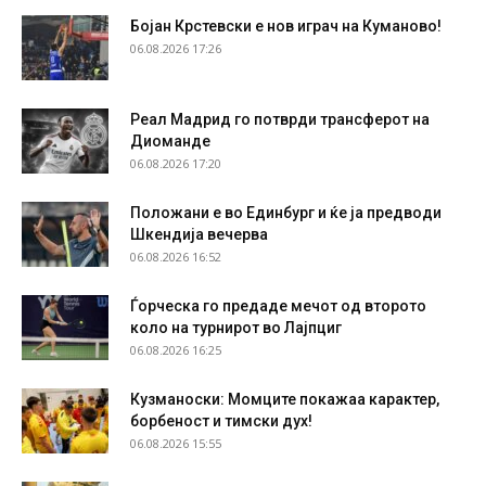
Бојан Крстевски е нов играч на Куманово!
06.08.2026 17:26
Реал Мадрид го потврди трансферот на
Диоманде
06.08.2026 17:20
Положани е во Единбург и ќе ја предводи
Шкендија вечерва
06.08.2026 16:52
Ѓорческа го предаде мечот од второто
коло на турнирот во Лајпциг
06.08.2026 16:25
Кузманоски: Момците покажаа карактер,
борбеност и тимски дух!
06.08.2026 15:55