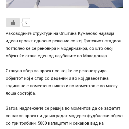
0
Раководните структури на Општина Куманово најавија
идеен проект односно решение со кој Гратскиот стадион
потполно ќе се реновира и модернизира, со што овој
објект ќе стане еден од најубавите во Македонија.
Станува збор за проект со кој ќе се реконструира
објектот кој е стар со децении и во кој дваесетина
години не е поместено ништо и во моментов е во многу
лоша состојба.
Затоа, надлежните се решија во моментов да се зафатат
со ваков проект и да изградат модерен фудбалски објект
со три трибини, 5000 капацитет и секаков вид на