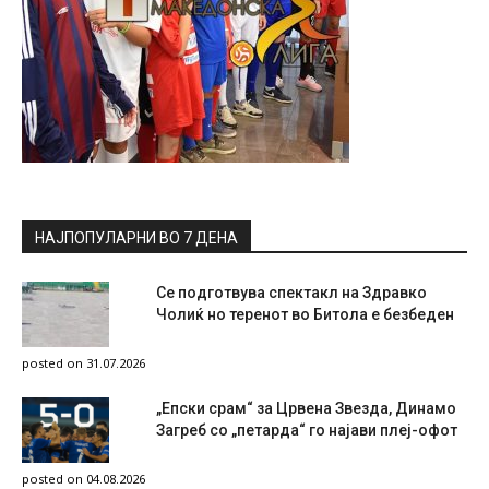
НАЈПОПУЛАРНИ ВО 7 ДЕНА
Се подготвува спектакл на Здравко
Чолиќ но теренот во Битола е безбеден
posted on 31.07.2026
„Епски срам“ за Црвена Звезда, Динамо
Загреб со „петарда“ го најави плеј-офот
posted on 04.08.2026