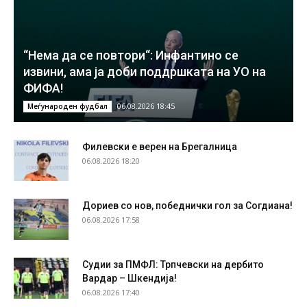
“Нема да се повтори“: Инфантино се
извини, ама ја доби поддршката на УО на
ФИФА!
06.08.2026 18:45
Меѓународен фудбал
Филевски е верен на Брегалница
06.08.2026 18:20
Дориев со нов, победнички гол за Согдиана!
06.08.2026 17:58
Судии за ПМФЛ: Трпчевски на дербито
Вардар – Шкендија!
06.08.2026 17:40