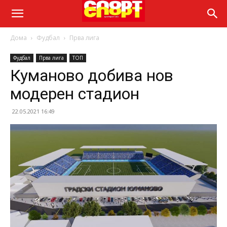
Дома
Фудбал
Прва лига
Фудбал
Прва лига
ТОП
Куманово добива нов
модерен стадион
22.05.2021 16:49