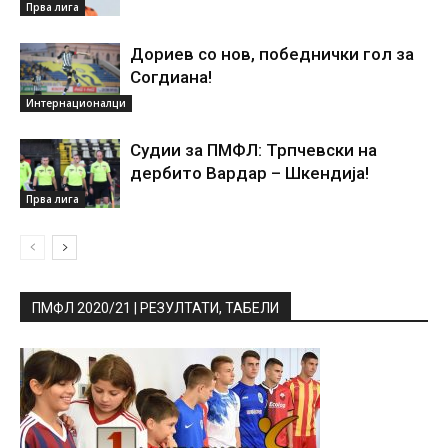
Прва лига
Дориев со нов, победнички гол за
Согдиана!
Интернационалци
Судии за ПМФЛ: Трпчевски на
дербито Вардар – Шкендија!
Прва лига
ПМФЛ 2020/21 | РЕЗУЛТАТИ, ТАБЕЛИ