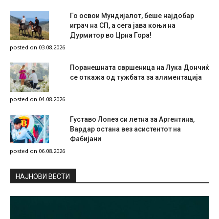
Го освои Мундијалот, беше најдобар
играч на СП, а сега јава коњи на
Дурмитор во Црна Гора!
posted on 03.08.2026
Поранешната свршеница на Лука Дончиќ
се откажа од тужбата за алиментација
posted on 04.08.2026
Густаво Лопез си летна за Аргентина,
Вардар остана вез асистентот на
Фабијани
posted on 06.08.2026
НAЈНОВИ ВЕСТИ