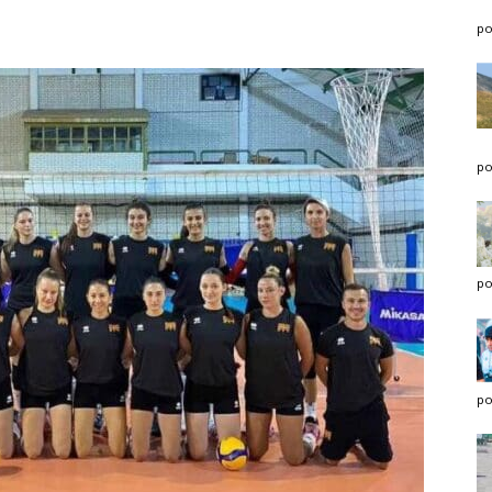
po
po
po
po