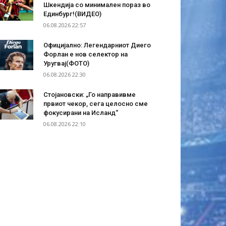
Шкендија со минимален пораз во
Единбург!(ВИДЕО)
06.08.2026 22:57
Официјално: Легендарниот Диего
Форлан е нов селектор на
Уругвај(ФОТО)
06.08.2026 22:30
Стојановски: „Го направивме
првиот чекор, сега целосно сме
фокусирани на Исланд“
06.08.2026 22:10