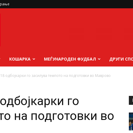
ирање
КОШАРКА
МЕЃУНАРОДЕН ФУДБАЛ
ДРУГИ СП
 18 одбојкарки го засилува темпото на подготовки во Маврово
одбојкарки го
то на подготовки во