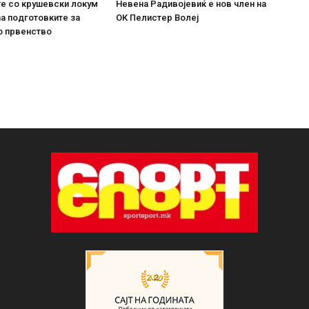
е со крушевски локум
Невена Радивојевиќ е нов член на
аа подготовките за
ОК Пелистер Волеј
о првенство