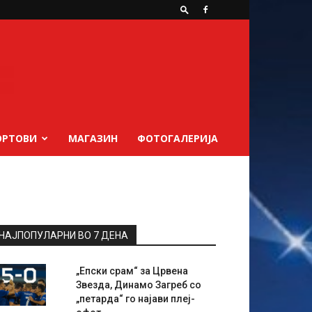
ОРТОВИ
МАГАЗИН
ФОТОГАЛЕРИЈА
НАЈПОПУЛАРНИ ВО 7 ДЕНА
„Епски срам“ за Црвена
Звезда, Динамо Загреб со
„петарда“ го најави плеј-