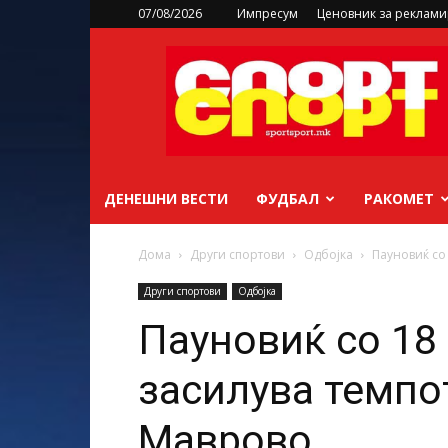
07/08/2026
Импресум
Ценовник за реклам
sportsport.mk
ДЕНЕШНИ ВЕСТИ
ФУДБАЛ
РАКОМЕТ
Дома
Други спортови
Одбојка
Пауновиќ со
Други спортови
Одбојка
Пауновиќ со 18 
засилува темпо
Маврово