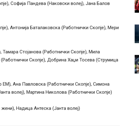
пје), Софија Пандева (Наковски волеј), Јана Балов
е), Антонија Баталаковска (Работнички Скопје), Мери
, Тамара Стојанова (Работнички Скопје), Мила
 (Работнички Скопје), Добрина Хаџи Тосева (Струмица
р ЕМ), Ана Павловска (Работнички Скопје), Симона
(Јанта волеј), Мартина Николова (Работнички Скопје)
жени), Надица Антеска (Јанта волеј)