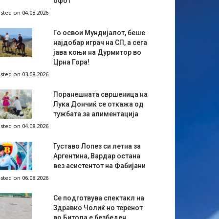
офот
sted on 04.08.2026
Го освои Мундијалот, беше
најдобар играч на СП, а сега
јава коњи на Дурмитор во
Црна Гора!
sted on 03.08.2026
Поранешната свршеница на
Лука Дончиќ се откажа од
тужбата за алиментација
sted on 04.08.2026
Густаво Лопез си летна за
Аргентина, Вардар остана
вез асистентот на Фабијани
sted on 06.08.2026
Се подготвува спектакл на
Здравко Чолиќ но теренот
во Битола е безбеден