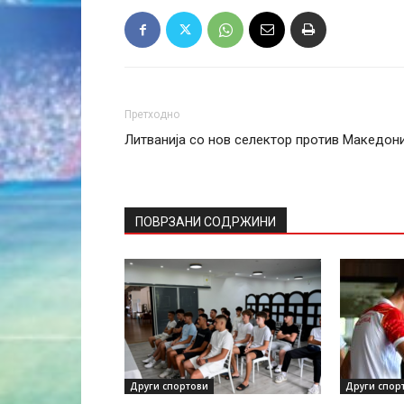
Претходно
Литванија со нов селектор против Македони
ПОВРЗАНИ СОДРЖИНИ
Други спортови
Други спор