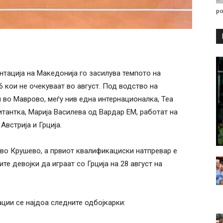
po
тација на Македонија го засилува темпото на
 кои не очекуваат во август. Под водство на
 во Маврово, меѓу нив една интернационалка, Теа
итантка, Марија Василева од Вардар ЕМ, работат на
Австрија и Грција.
 во Крушево, а првиот квалификациски натпревар е
ите девојки да играат со Грција на 28 август на
ции се најдоа следните одбојкарки: