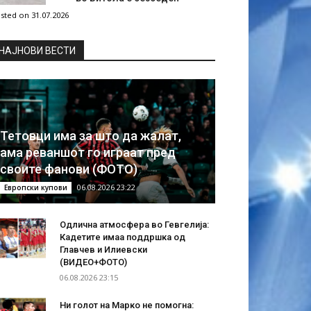
sted on 31.07.2026
НAЈНОВИ ВЕСТИ
Тетовци има за што да жалат,
ама реваншот го играат пред
своите фанови (ФОТО)
06.08.2026 23:22
Европски купови
Одлична атмосфера во Гевгелија:
Кадетите имаа поддршка од
Главчев и Илиевски
(ВИДЕО+ФОТО)
06.08.2026 23:15
Ни голот на Марко не помогна: