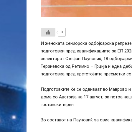
0
И женската сениорска одбојкарска репрезен
подготовки пред квалификациите за ЕП 2026
селекторот Стефан Пауновиќ, 18 одбојкарки
Терзиевска од Ретимно – Грција и една деб
подготовка пред претстојните пресметки со 
Подготовките ќе се одвиваат во Маврово и
дома со Австрија на 17 август, за потоа наш
гостински терен.
Во составот на Пауновиќ за овие квалифика