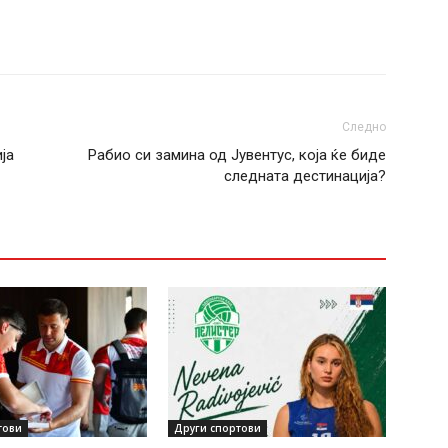
Следно
ја
Рабио си замина од Јувентус, која ќе биде
следната дестинација?
тови
Други спортови