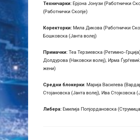
Техничарки:
Ерјона Јонузи (Работнички Ско
(Работнички Скопје)
Коректорки:
Мила Дикова (Работнички Скопј
Бошковска (Јанта волеј)
Примачки:
Теа Терзиевска (Ретимно-Грција)
Долдурова (Наковски волеј), Ирма Ѓурѓевиќ
жени)
Средни блокерки
: Марија Василева (Варда
Стојановска (Јанта волеј), Ива Стојковска 
Либера:
Емилија Попјордановска (Струмица 