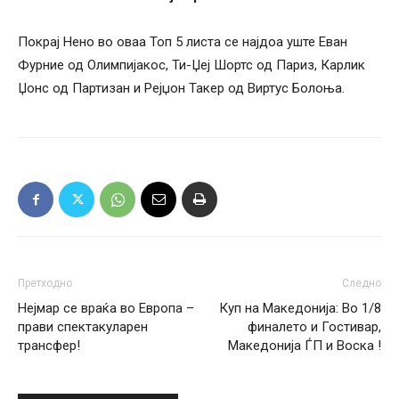
Покрај Нено во оваа Топ 5 листа се најдоа уште Еван
Фурние од Олимпијакос, Ти-Џеј Шортс од Париз, Карлик
Џонс од Партизан и Рејџон Такер од Виртус Болоња.
Претходно
Следно
Нејмар се враќа во Европа –
Куп на Македонија: Во 1/8
прави спектакуларен
финалето и Гостивар,
трансфер!
Македонија ЃП и Воска !