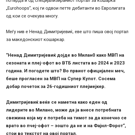
потврда и од специјализираниот портал за кошарка
„Eurohoops“, кој ги одвои петте дебитанти во Евролигата
од кои се очекува многу.
Меѓу нив е Ненад Димитријевиќ, еве што пиша овој портал
за македонскиот кошаркар.
“Ненад Димитријевиќ дојде во Милан0 како МВП на
сезоната и плеј-офот во ВТБ листата во 2024 и 2023
година. И погодете што? Во првиот официјален меч,
беше прогласен за МВП на Супер Купот. Сосема
добар почеток за 26-годишниот плејмејкер.
Димитријевиќ веќе се наметна како еден од
лидерите во Милано, може да ја внесе потребната
свежина која му е потреба на тимот за да конечно се
врато во пчеј-офот – зошто да не и на Фајнл-Форот“,
стои во текстот на овој портал.