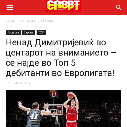
Дома
Кошарка
Европа
Кошарка
Европа
ТОП
Ненад Димитријевиќ во
центарот на вниманието –
се најде во Топ 5
дебитанти во Евролигата!
02.10.2024 16:12