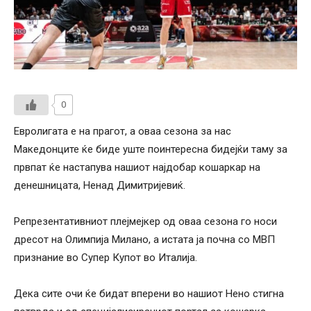
0
Евролигата е на прагот, а оваа сезона за нас
Македонците ќе биде уште поинтересна бидејќи таму за
првпат ќе настапува нашиот најдобар кошаркар на
денешницата, Ненад Димитријевиќ.
Репрезентативниот плејмејкер од оваа сезона го носи
дресот на Олимпија Милано, а истата ја почна со МВП
признание во Супер Купот во Италија.
Дека сите очи ќе бидат вперени во нашиот Нено стигна