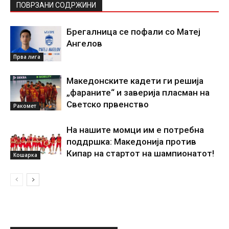
ПОВРЗАНИ СОДРЖИНИ
Брегалница се пофали со Матеј
Ангелов
Прва лига
Македонските кадети ги решија
„фараните“ и заверија пласман на
Светско првенство
Ракомет
На нашите момци им е потребна
поддршка: Македонија против
Кипар на стартот на шампионатот!
Кошарка