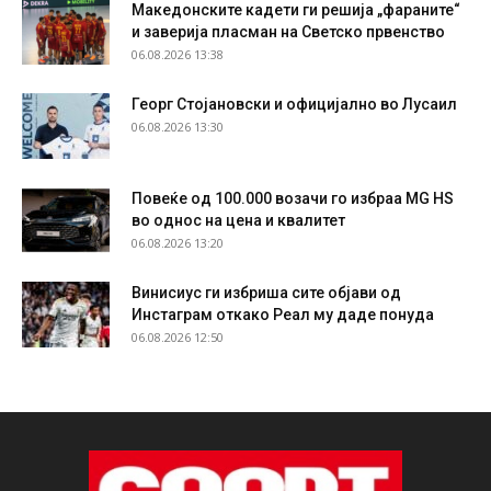
Македонските кадети ги решија „фараните“
и заверија пласман на Светско првенство
06.08.2026 13:38
Георг Стојановски и официјално во Лусаил
06.08.2026 13:30
Повеќе од 100.000 возачи го избраа MG HS
во однос на цена и квалитет
06.08.2026 13:20
Винисиус ги избриша сите објави од
Инстаграм откако Реал му даде понуда
06.08.2026 12:50