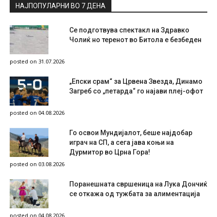
НАЈПОПУЛАРНИ ВО 7 ДЕНА
Се подготвува спектакл на Здравко
Чолиќ но теренот во Битола е безбеден
posted on 31.07.2026
„Епски срам“ за Црвена Звезда, Динамо
Загреб со „петарда“ го најави плеј-офот
posted on 04.08.2026
Го освои Мундијалот, беше најдобар
играч на СП, а сега јава коњи на
Дурмитор во Црна Гора!
posted on 03.08.2026
Поранешната свршеница на Лука Дончиќ
се откажа од тужбата за алиментација
posted on 04.08.2026