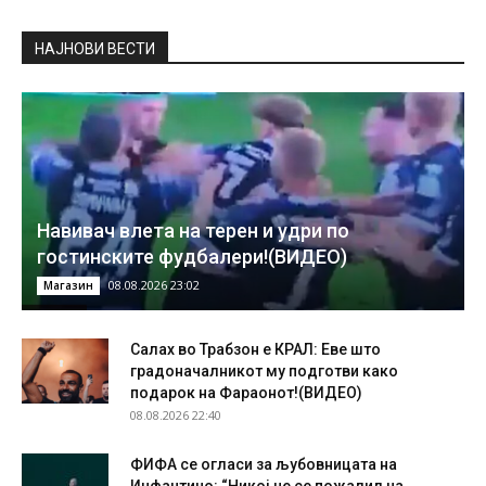
НAЈНОВИ ВЕСТИ
Навивач влета на терен и удри по
гостинските фудбалери!(ВИДЕО)
08.08.2026 23:02
Магазин
Салах во Трабзон е КРАЛ: Еве што
градоначалникот му подготви како
подарок на Фараонот!(ВИДЕО)
08.08.2026 22:40
ФИФА се огласи за љубовницата на
Инфантино: “Никој не се пожалил на