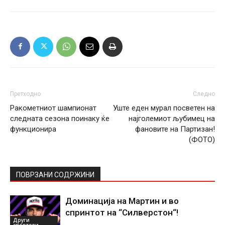
Претходно
Следно
Ракометниот шампионат
Уште еден мурал посветен на
следната сезона поинаку ќе
најголемиот љубимец на
функционира
фановите на Партизан!
(ФОТО)
ПОВРЗАНИ СОДРЖИНИ
Доминација на Мартин и во
спринтот на “Силверстон“!
Други