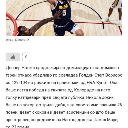
фото: Denver (X)
0
Денвер Нагетс продолжија со доминацијата на домашен
терен откако убедливо го совладаа Голден Стејт Вориорс
со 129-104 во рамките на првиот меч од НБА Купот. Ова
беше петта победа на екипата од Колорадо на исто
толку натпревари пред својата публика. Никола Јокиќ
беше на чекор до трипл-дабл, зад своето име заапиша 26
поени, девет скокови и девет асистенции со што беше
прв стрелец во редовите на Нагетс, додека Џамал Мареј
со 23 поени.