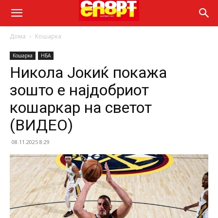
Дома
Кошарка
Кошарка
НБА
Никола Јокиќ покажа
зошто е најдобриот
кошаркар на светот
(ВИДЕО)
08.11.2025 8:29