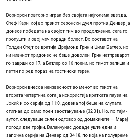
Вориорси повторно играа без својата најголема ѕвезда,
Стеф Кари, кој во првиот сезонски дуел против Денвер ја
донесе победата на својот тим во продолжение, сега го
пропушти и овој меч поради болест. Во составот на
Голден Стејт се вратија Дрејмонд Грин и Џими Батлер, но
ни нивниот придонес не беше доволен. Грин натпреварот
го заврши со 17, а Батлер со 16 поени, но тимот запиша и
петти по ред пораз на гостински терен.
Вориорси внесоа неизвесност во мечот во текот на
втората четвртина кога ја искористија кратката пауза на
Јокиќ и со серија од 11:0, додека тој беше на клупата,
стигнаа до само поен заостанување (32:31). Но, по тајм-
аутот, следуваше силен одговор од домаќините — Мареј
погоди две тројки, Валанчунас додаде уште една и
започна серија на Денвер од 34:18, по која на полувреме