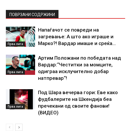
ПОВРЗАНИ СОДРЖИНИ
Напаѓачот се повреди на
загревање: А што ако играше и
Марко?! Вардар имаше и среќа…
Прва лига
Артим Положани по победата над
Вардар:“Честитки за момците,
одиграа исклучително добар
Прва лига
натпревар“!
Под Шара вечерва гори: Еве како
фудбалерите на Шкендија беа
пречекани од своите фанови!
Прва лига
(ВИДЕО)