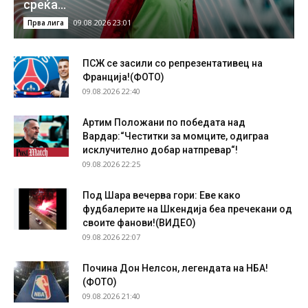
среќа…
09.08.2026 23:01
Прва лига
ПСЖ се засили со репрезентативец на
Франција!(ФОТО)
09.08.2026 22:40
Артим Положани по победата над
Вардар:“Честитки за момците, одиграа
исклучително добар натпревар“!
09.08.2026 22:25
Под Шара вечерва гори: Еве како
фудбалерите на Шкендија беа пречекани од
своите фанови!(ВИДЕО)
09.08.2026 22:07
Почина Дон Нелсон, легендата на НБА!
(ФОТО)
09.08.2026 21:40