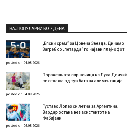
НАЈПОПУЛАРНИ ВО 7 ДЕНА
„Епски срам“ за Црвена Звезда, Динамо
Загреб со „петарда“ го најави плеј-офот
posted on 04.08.2026
Поранешната свршеница на Лука Дончиќ
се откажа од тужбата за алиментација
posted on 04.08.2026
Густаво Лопез си летна за Аргентина,
Вардар остана вез асистентот на
Фабијани
posted on 06.08.2026