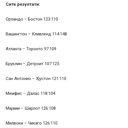
Сите резултати:
Орландо – Бостон 123:110
Вашингтон – Кливленд 114:148
Атланта – Торонто 97:109
Бруклин – Детроит 107:125
Сан Антонио – Хјустон 121:110
Мемфис – Далас 118:104
Мајами – Шарлот 126:108
Милвоки – Чикаго 126:110