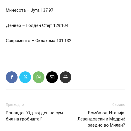
Минесота – Јута 137:97
Денвер – Голден Стејт 129:104
Сакраменто – Оклахома 101:132
Претходно
Следно
Роналдо: “Од тој ден не сум
Бомба од Италија:
бил на гробишта!“
Левандовски и Модриќ
заедно во Милан?