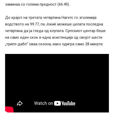
заминаа со голема предност (66:49).
До крајот на третата четвртина Нагетс го зголемија
водството на 99:77, па Јокиќ можеше целата последна
четвртина да ја гледа од клупата. Српскиот центар беше
на само еден скок и една асистенција од својот шести
„трипл-дабл“ оваа сезона, иако одигра само 28 минути.