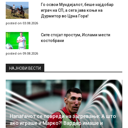
Го освои Мундијалот, беше најдобар
играч на СП, а сега јава коњи на
Дурмитор во Црна Гора!
posted on 03.08.2026
Сите стојат простум, Ислами мести
костобрани
posted on 09.08.2026
НAЈНОВИ ВЕСТИ
Напаѓачот се повреди на загревање: А што
ако играше и Марко?! Вардар имаше и